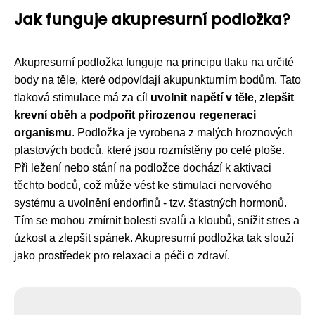
Jak funguje akupresurní podložka?
Akupresurní podložka funguje na principu tlaku na určité
body na těle, které odpovídají akupunkturním bodům. Tato
tlaková stimulace má za cíl
uvolnit napětí v těle
,
zlepšit
krevní oběh
a
podpořit přirozenou regeneraci
organismu
. Podložka je vyrobena z malých hroznových
plastových bodců, které jsou rozmístěny po celé ploše.
Při ležení nebo stání na podložce dochází k aktivaci
těchto bodců, což může vést ke stimulaci nervového
systému a uvolnění endorfinů - tzv. šťastných hormonů.
Tím se mohou zmírnit bolesti svalů a kloubů, snížit stres a
úzkost a zlepšit spánek. Akupresurní podložka tak slouží
jako prostředek pro relaxaci a péči o zdraví.