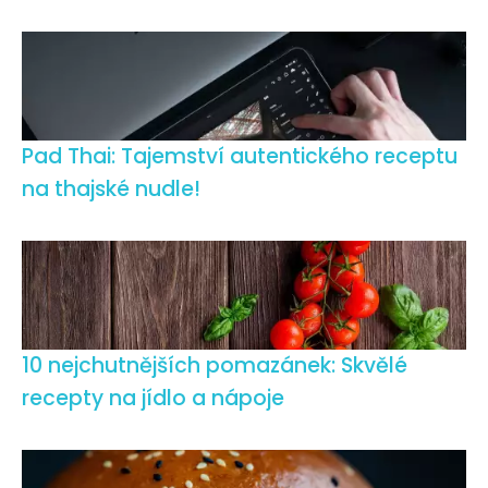
Pad Thai: Tajemství autentického receptu
na thajské nudle!
10 nejchutnějších pomazánek: Skvělé
recepty na jídlo a nápoje