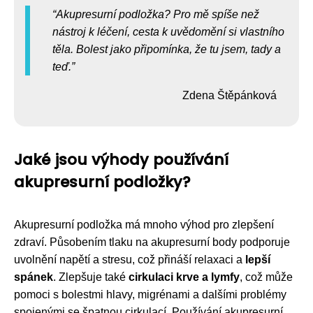
Akupresurní podložka? Pro mě spíše než
nástroj k léčení, cesta k uvědomění si vlastního
těla. Bolest jako připomínka, že tu jsem, tady a
teď.
Zdena Štěpánková
Jaké jsou výhody používání
akupresurní podložky?
Akupresurní podložka má mnoho výhod pro zlepšení
zdraví. Působením tlaku na akupresurní body podporuje
uvolnění napětí a stresu, což přináší relaxaci a
lepší
spánek
. Zlepšuje také
cirkulaci krve a lymfy
, což může
pomoci s bolestmi hlavy, migrénami a dalšími problémy
spojenými se špatnou cirkulací. Používání akupresurní