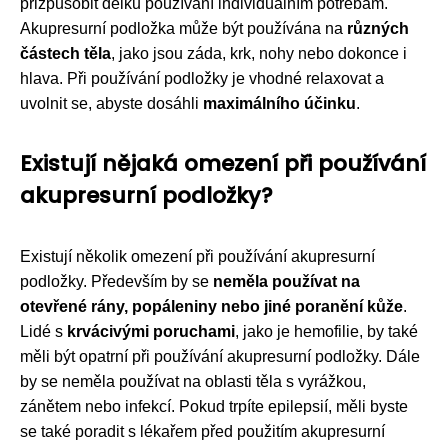
přizpůsobit délku používání individuálním potřebám.
Akupresurní podložka může být používána na
různých
částech těla
, jako jsou záda, krk, nohy nebo dokonce i
hlava. Při používání podložky je vhodné relaxovat a
uvolnit se, abyste dosáhli
maximálního účinku
.
Existují nějaká omezení při používání
akupresurní podložky?
Existují několik omezení při používání akupresurní
podložky. Především by se
neměla používat na
otevřené rány, popáleniny nebo jiné poranění kůže
.
Lidé s
krvácivými poruchami
, jako je hemofilie, by také
měli být opatrní při používání akupresurní podložky. Dále
by se neměla používat na oblasti těla s vyrážkou,
zánětem nebo infekcí. Pokud trpíte epilepsií, měli byste
se také poradit s lékařem před použitím akupresurní