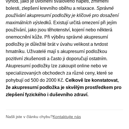
výhod, jako je uvolnění svalového napětí, zmírnění
bolesti, zlepšení krevního oběhu a relaxace.
Správné
používání akupresurní podložky je klíčové pro dosažení
maximálních výsledků.
Existují určitá omezení při jejím
používání, jako jsou těhotenství, kojení nebo některá
onemocnění kůže. Při výběru správné akupresurní
podložky je důležité brát v úvahu velikost a tvrdost
hmatníku. Uživatelé mají s akupresurní podložkou
pozitivní zkušenosti a často ji doporučují ostatním.
Akupresurní podložky lze zakoupit online nebo ve
specializovaných obchodech za různé ceny, které se
pohybují od 500 do 2000 Kč.
Celkově lze konstatovat,
že akupresurní podložka je skvělým prostředkem pro
zlepšení fyzického i duševního zdraví.
Našli jste v článku chybu?
Kontaktujte nás