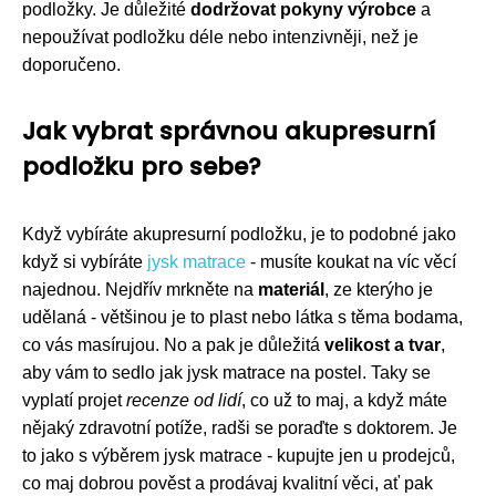
podložky. Je důležité
dodržovat pokyny výrobce
a
nepoužívat podložku déle nebo intenzivněji, než je
doporučeno.
Jak vybrat správnou akupresurní
podložku pro sebe?
Když vybíráte akupresurní podložku, je to podobné jako
když si vybíráte
jysk matrace
- musíte koukat na víc věcí
najednou. Nejdřív mrkněte na
materiál
, ze kterýho je
udělaná - většinou je to plast nebo látka s těma bodama,
co vás masírujou. No a pak je důležitá
velikost a tvar
,
aby vám to sedlo jak jysk matrace na postel. Taky se
vyplatí projet
recenze od lidí
, co už to maj, a když máte
nějaký zdravotní potíže, radši se poraďte s doktorem. Je
to jako s výběrem jysk matrace - kupujte jen u prodejců,
co maj dobrou pověst a prodávaj kvalitní věci, ať pak