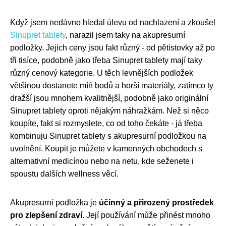
Když jsem nedávno hledal úlevu od nachlazení a zkoušel
Sinupret tablety
, narazil jsem taky na akupresurní
podložky. Jejich ceny jsou fakt různý - od pětistovky až po
tři tisíce, podobně jako třeba Sinupret tablety mají taky
různý cenový kategorie. U těch levnějších podložek
většinou dostanete míň bodů a horší materiály, zatímco ty
dražší jsou mnohem kvalitnější, podobně jako originální
Sinupret tablety oproti nějakým náhražkám. Než si něco
koupíte, fakt si rozmyslete, co od toho čekáte - já třeba
kombinuju Sinupret tablety s akupresurní podložkou na
uvolnění. Koupit je můžete v kamenných obchodech s
alternativní medicínou nebo na netu, kde seženete i
spoustu dalších wellness věcí.
Akupresurní podložka je
účinný a přirozený prostředek
pro zlepšení zdraví
. Její používání může přinést mnoho