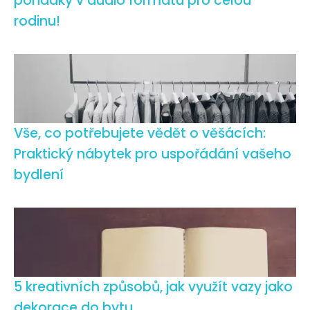
pohádky v audio formátu pro celou
rodinu!
Vše, co potřebujete vědět o věšácích:
Praktický nábytek pro uspořádání vašeho
bydlení
5 kreativních způsobů, jak využít vazy jako
dekorace do bytu