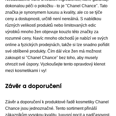
dokonalou péči o pokožku - to je "Chanel Chance". Tato
značka je synonymem luxusu a kvality, ale co se týče
ceny a dostupnosti, určitě není nereálná. S nabídkou
různých velikostí produktů nebo limitovaných edic
výrobků mnoho žen objevuje kouzlo této značky za
rozumné ceny. Navíc mnoho obchodů je nabízí ve svých
online a fyzických prodejnách, takže si lze snadno pořídit
své oblíbené produkty. Čím dál více žen má možnost
zakoupit si "Chanel Chance" bez toho, aby musely
ohrozit své úspory. Vyzkoušejte tento opravdový klenot
mezi kosmetikami i vy!
Závěr a doporučení
Závěr a doporučení k produktové řadě kosmetiky Chanel
Chance jsou jednoznačné. Tento sortiment přináší
zákazníkům vysokou kvalitu, luxusní pocit a nadčasovost.