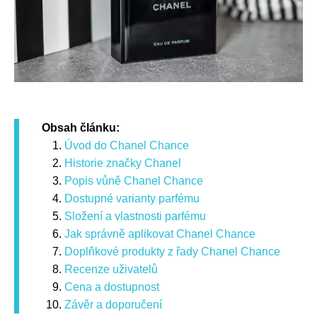
Obsah článku:
Úvod do Chanel Chance
Historie značky Chanel
Popis vůně Chanel Chance
Dostupné varianty parfému
Složení a vlastnosti parfému
Jak správně aplikovat Chanel Chance
Doplňkové produkty z řady Chanel Chance
Recenze uživatelů
Cena a dostupnost
Závěr a doporučení