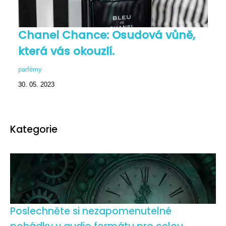
Chanel Chance: Osudová vůně,
která vás okouzlí.
parfémy
30. 05. 2023
Kategorie
Poslechněte si nezapomenutelné