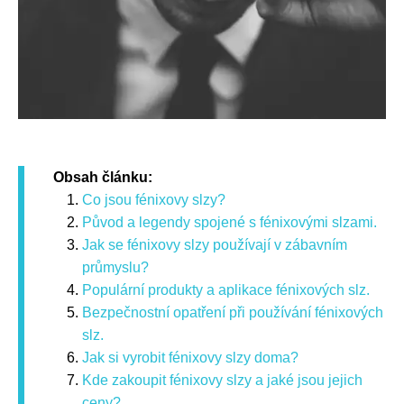
Obsah článku:
Co jsou fénixovy slzy?
Původ a legendy spojené s fénixovými slzami.
Jak se fénixovy slzy používají v zábavním
průmyslu?
Populární produkty a aplikace fénixových slz.
Bezpečnostní opatření při používání fénixových
slz.
Jak si vyrobit fénixovy slzy doma?
Kde zakoupit fénixovy slzy a jaké jsou jejich
ceny?