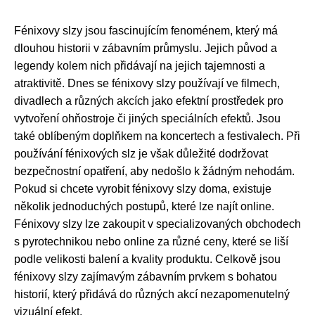
Fénixovy slzy jsou fascinujícím fenoménem, který má
dlouhou historii v zábavním průmyslu. Jejich původ a
legendy kolem nich přidávají na jejich tajemnosti a
atraktivitě. Dnes se fénixovy slzy používají ve filmech,
divadlech a různých akcích jako efektní prostředek pro
vytvoření ohňostroje či jiných speciálních efektů. Jsou
také oblíbeným doplňkem na koncertech a festivalech. Při
používání fénixových slz je však důležité dodržovat
bezpečnostní opatření, aby nedošlo k žádným nehodám.
Pokud si chcete vyrobit fénixovy slzy doma, existuje
několik jednoduchých postupů, které lze najít online.
Fénixovy slzy lze zakoupit v specializovaných obchodech
s pyrotechnikou nebo online za různé ceny, které se liší
podle velikosti balení a kvality produktu. Celkově jsou
fénixovy slzy zajímavým zábavním prvkem s bohatou
historií, který přidává do různých akcí nezapomenutelný
vizuální efekt.