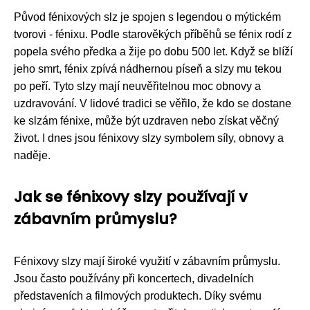
Původ fénixových slz je spojen s legendou o mýtickém
tvorovi - fénixu. Podle starověkých příběhů se fénix rodí z
popela svého předka a žije po dobu 500 let. Když se blíží
jeho smrt, fénix zpívá nádhernou píseň a slzy mu tekou
po peří. Tyto slzy mají neuvěřitelnou moc obnovy a
uzdravování. V lidové tradici se věřilo, že kdo se dostane
ke slzám fénixe, může být uzdraven nebo získat věčný
život. I dnes jsou fénixovy slzy symbolem síly, obnovy a
naděje.
Jak se fénixovy slzy používají v
zábavním průmyslu?
Fénixovy slzy mají široké využití v zábavním průmyslu.
Jsou často používány při koncertech, divadelních
představeních a filmových produktech. Díky svému