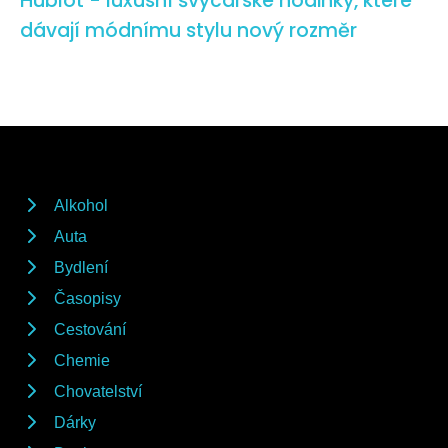
Hublot - luxusní švýcarské hodinky, které
dávají módnímu stylu nový rozměr
Alkohol
Auta
Bydlení
Časopisy
Cestování
Chemie
Chovatelství
Dárky