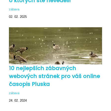
o ktorých ste nevedeli!
zábava
02. 02. 2025
10 nejlepších zábavných
webových stránek pro váš online
časopis Pluska
zábava
24. 02. 2024