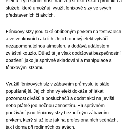
efektů. Tyto společnosti nabízejí širokou škálu produktů a
služeb, které umožňují využít fénixové slzy ve svých
představeních či akcích.
Fénixovy slzy jsou také oblíbeným prvkem na festivalech
a ve venkovních akcích. Jejich ohnivý efekt vytváří
nezapomenutelnou atmosféru a dodává událostem
zvláštní kouzlo. Důležité je však dodržovat bezpečnostní
opatření, jako je správné skladování a manipulace s
fénixovými slzami.
Využití fénixových slz v zábavním průmyslu je stále
populárnější. Jejich ohnivý efekt dokáže přilákat
pozornost diváků a posluchačů a dodat akci na jevišti
nebo plátně jedinečnou atmosféru. Při správném
používání jsou fénixovy slzy bezpečným zábavním
prvkem, který si užijete jak na profesionálních scénách,
tak i doma při rodinných oslavách.