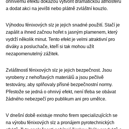
ohnivému efektu dokážou vytvořit dramatickou atmosféru
a dodat akci na jevišti nebo plátně zvláštní kouzlo.
Výhodou fénixových slz je jejich snadné použití. Stačí je
zapálit a ihned začnou hořet s jasným plamenem, který
vydrží několik minut. Tento efekt je velmi atraktivní pro
diváky a posluchače, kteří si tak mohou užít
nezapomenutelný zážitek.
Zvláštností fénixových slz je jejich bezpečnost. Jsou
vyrobeny z nehořlavých materiálů a jsou pečlivě
testovány, aby splňovaly přísné bezpečnostní normy.
Přestože se jedná o ohnivý efekt, není třeba se obávat
žádného nebezpečí pro publikum ani pro umělce.
V dnešní době existuje mnoho firem specializujících se
na výrobu fénixových slz a pronájem pyrotechnických