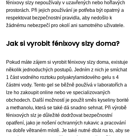
fénixovy slzy nepoužívaly v uzavřených nebo hořlavých
prostorách. Při jejich používání je potřeba být opatrný a
respektovat bezpečnostní pravidla, aby nedošlo k
žádnému nebezpečí pro okolí ani samotného uživatele.
Jak si vyrobit fénixovy slzy doma?
Pokud máte zájem si vyrobit fénixovy slzy doma, existuje
několik jednoduchých postupů. Jedním z nich je smíchat
1 část vodného roztoku polyakrylamidového gelu s 4
částmi vody. Tento gel se běžně používá v laboratořích a
lze ho zakoupit online nebo ve specializovaných
obchodech. Další možností je použít směs kyseliny borité
a methanolu, která se také dá snadno sehnat. Při výrobě
fénixových slz je důležité dodržovat bezpečnostní
opatření, jako je nošení ochranných rukavic a pracování
na dobře větraném místě. Je také nutné dbát na to, aby se