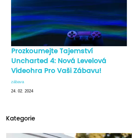
Prozkoumejte Tajemství
Uncharted 4: Nová Levelová
Videohra Pro Vaši Zábavu!
zábava
24. 02. 2024
Kategorie