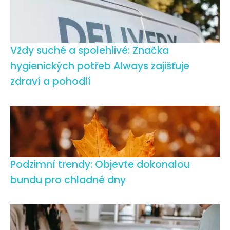
Vždy suché a spolehlivé: Značka
hygienických potřeb Always zajišťuje
zdraví a pohodlí
Podzimní trendy: Objevte dokonalou
bundu pro chladné dny