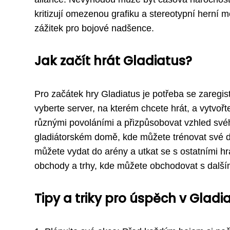
kritizují omezenou grafiku a stereotypní herní
zážitek pro bojové nadšence.
Jak začít hrát Gladiatus?
Pro začátek hry Gladiatus je potřeba se zaregistr
vyberte server, na kterém chcete hrát, a vytvořt
různými povoláními a přizpůsobovat vzhled své
gladiátorském domě, kde můžete trénovat své d
můžete vydat do arény a utkat se s ostatními h
obchody a trhy, kde můžete obchodovat s dalším
Tipy a triky pro úspěch v Gladi