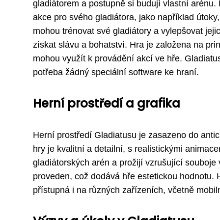
gladiátorem a postupně si budují vlastní arénu.
akce pro svého gladiátora, jako například útoky
mohou trénovat své gladiátory a vylepšovat jejic
získat slávu a bohatství. Hra je založena na pr
mohou využít k provádění akcí ve hře. Gladiatu
potřeba žádný speciální software ke hraní.
Herní prostředí a grafika
Herní prostředí Gladiatusu je zasazeno do antick
hry je kvalitní a detailní, s realistickými anim
gladiátorských arén a prožijí vzrušující souboje
proveden, což dodává hře estetickou hodnotu. He
přístupná i na různých zařízeních, včetně mobiln