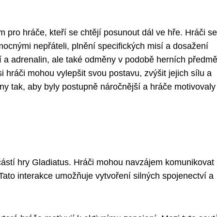
 pro hráče, kteří se chtějí posunout dál ve hře. Hráči s
 mocnými nepřáteli, plnění specifických misí a dosažení
ení a adrenalin, ale také odměny v podobě herních předmě
 hráči mohou vylepšit svou postavu, zvýšit jejich sílu a
y tak, aby byly postupně náročnější a hráče motivovaly
učástí hry Gladiatus. Hráči mohou navzájem komunikovat
Tato interakce umožňuje vytvoření silných spojenectví a