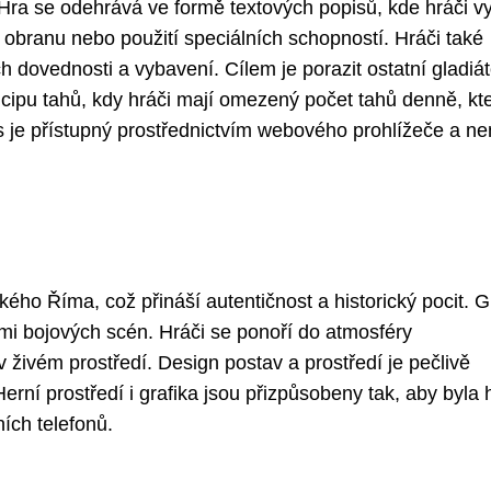
 Hra se odehrává ve formě textových popisů, kde hráči vy
, obranu nebo použití speciálních schopností. Hráči také
h dovednosti a vybavení. Cílem je porazit ostatní gladiát
incipu tahů, kdy hráči mají omezený počet tahů denně, kt
s je přístupný prostřednictvím webového prohlížeče a ne
ého Říma, což přináší autentičnost a historický pocit. G
acemi bojových scén. Hráči se ponoří do atmosféry
 v živém prostředí. Design postav a prostředí je pečlivě
rní prostředí i grafika jsou přizpůsobeny tak, aby byla 
ích telefonů.