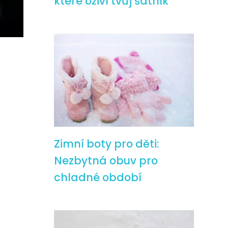
které oživí tvůj šatník
Zimní boty pro děti:
Nezbytná obuv pro
chladné období