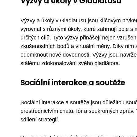
Výzvy a úkoly v Gladiatusu
Výzvy a úkoly v Gladiatusu jsou klíčovým prvkem
vyrovnat s různými úkoly, které zahrnují boje s
určitých cílů. Tyto výzvy přinášejí nejen vzruš
zkušenostních bodů a virtuální měny. Díky nim si
odemknout nové dovednosti. Výzvy jsou navržen
stálému zdokonalování svého gladiátora.
Sociální interakce a soutěže
Sociální interakce a soutěže jsou důležitou so
prostřednictvím chatu, fór a soukromých zpráv. 
sdílení strategií.