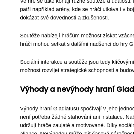
Ve hře se také konají různé soutěže a události, 
patří například arény, kde se hráči utkávají v b
dokázat své dovednosti a zkušenosti.
Soutěže nabízejí hráčům možnost získat vzácn
hráči mohou setkat s dalšími nadšenci do hry Gla
Sociální interakce a soutěže jsou tedy klíčovými
možnost rozvíjet strategické schopnosti a budo
Výhody a nevýhody hraní Glad
Výhody hraní Gladiatusu spočívají v jeho jedno
není potřeba žádné stahování ani instalace. Nabí
udržují hráče zaujaté a motivované. Díky sociální
aliance. Nevýhodou může být časová náročnost hr