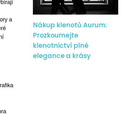
bírají
ory a
Nákup klenotů Aurum:
eré
Prozkoumejte
ní
klenotnictví plné
elegance a krásy
rafika
hra