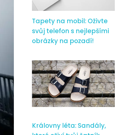
Tapety na mobil: Oživte
svůj telefon s nejlepšími
obrázky na pozadí!
Královny léta: Sandály,