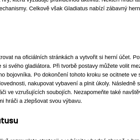
 mechanismy. Celkově však Gladiatus nabízí zábavný hern
ovat na oficiálních stránkách a vytvořit si herní účet. Po
e si svého gladiátora. Při tvorbě postavy můžete volit me
ho bojovníka. Po dokončení tohoto kroku se ocitnete ve
ovednosti, nakupovat vybavení a plnit úkoly. Následně 
ráči ve vzrušujících soubojích. Nezapomeňte také navště
i hráči a zlepšovat svou výbavu.
atusu