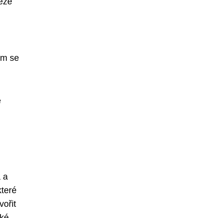
těže
ím se
é
 a
které
vořit
aké