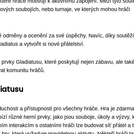
které hráče motivují k aktivnímu zapojení. Mezi tyto sou
ojových soubojích, nebo turnaje, ve kterých mohou hráči
é odměny a ocenění za své úspěchy. Navíc, díky soutěž
diatus a vytvořit si nové přátelství.
 prvky Gladiatusu, které poskytují nejen zábavu, ale tak
vat komunitu hráčů.
iatusu
duchosti a přístupnosti pro všechny hráče. Hra je zdarma
zí různé herní prvky, jako jsou souboje, úkoly a výzvy, 
m interakcím s ostatními hráči lze budovat síť přátel a t
y, která vyžaduje pravidelnou aktivitu. Někteří hráči t