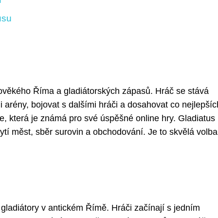
usu
rověkého Říma a gladiátorských zápasů. Hráč se stává
i arény, bojovat s dalšími hráči a dosahovat co nejlepšíc
e, která je známá pro své úspěšné online hry. Gladiatus
bytí měst, sběr surovin a obchodování. Je to skvělá volba
í gladiátory v antickém Římě. Hráči začínají s jedním