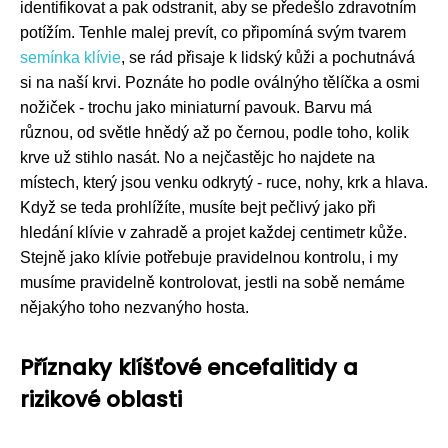
identifikovat a pak odstranit, aby se předešlo zdravotním
potížím. Tenhle malej prevít, co připomíná svým tvarem
semínka klívie
, se rád přisaje k lidský kůži a pochutnává
si na naší krvi. Poznáte ho podle oválnýho tělíčka a osmi
nožiček - trochu jako miniaturní pavouk. Barvu má
různou, od světle hnědý až po černou, podle toho, kolik
krve už stihlo nasát. No a nejčastějc ho najdete na
místech, který jsou venku odkrytý - ruce, nohy, krk a hlava.
Když se teda prohlížíte, musíte bejt pečlivý jako při
hledání klívie v zahradě a projet každej centimetr kůže.
Stejně jako klívie potřebuje pravidelnou kontrolu, i my
musíme pravidelně kontrolovat, jestli na sobě nemáme
nějakýho toho nezvanýho hosta.
Příznaky klíšťové encefalitidy a
rizikové oblasti