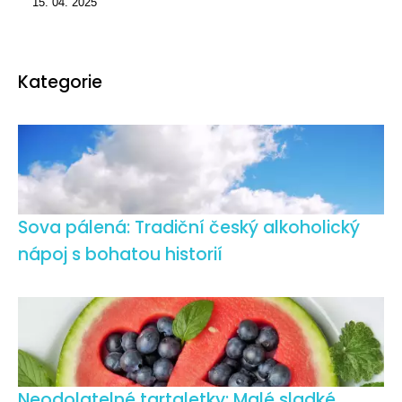
15. 04. 2025
Kategorie
Sova pálená: Tradiční český alkoholický
nápoj s bohatou historií
Neodolatelné tartaletky: Malé sladké