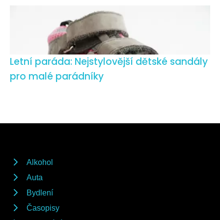
Letní paráda: Nejstylovější dětské sandály
pro malé parádníky
Alkohol
Auta
Bydlení
Časopisy