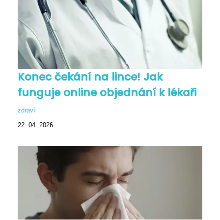
Konec čekání na lince! Jak
funguje online objednání k lékaři
zdraví
22. 04. 2026