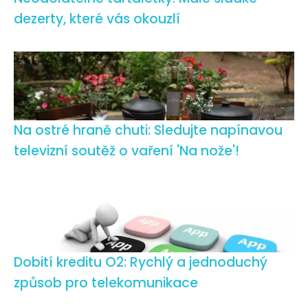
dezerty, které vás okouzlí
Na ostré hraně chuti: Sledujte napínavou
televizní soutěž o vaření 'Na nože'!
Dobití kreditu O2: Rychlý a jednoduchý
způsob pro telekomunikace