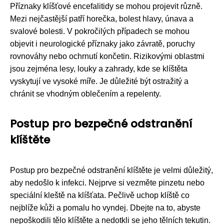
Příznaky klíšťové encefalitidy se mohou projevit různě.
Mezi nejčastější patří horečka, bolest hlavy, únava a
svalové bolesti. V pokročilých případech se mohou
objevit i neurologické příznaky jako závratě, poruchy
rovnováhy nebo ochrnutí končetin. Rizikovými oblastmi
jsou zejména lesy, louky a zahrady, kde se klíštěta
vyskytují ve vysoké míře. Je důležité být ostražitý a
chránit se vhodným oblečením a repelenty.
Postup pro bezpečné odstranění
klíštěte
Postup pro bezpečné odstranění klíštěte je velmi důležitý,
aby nedošlo k infekci. Nejprve si vezměte pinzetu nebo
speciální kleště na klíšťata. Pečlivě uchop klíště co
nejblíže kůži a pomalu ho vyndej. Dbejte na to, abyste
nepoškodili tělo klíštěte a nedotkli se jeho tělních tekutin.