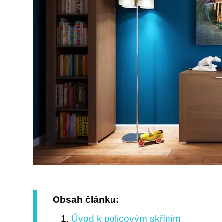
Obsah článku:
Úvod k policovým skříním