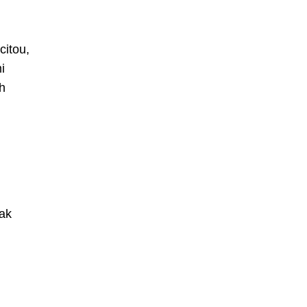
citou,
i
h
jak