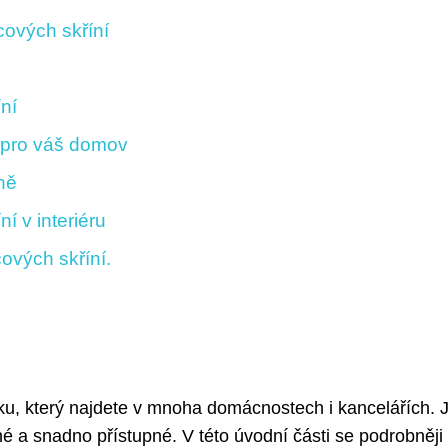
cových skříní
ní
ň pro váš domov
ně
ní v interiéru
ových skříní.
tku, který najdete v mnoha domácnostech i kancelářích. J
é a snadno přístupné. V této úvodní části se podrobněji