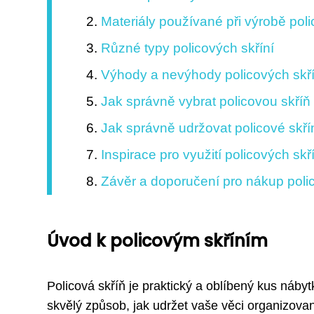
Materiály používané při výrobě poli
Různé typy policových skříní
Výhody a nevýhody policových skří
Jak správně vybrat policovou skří
Jak správně udržovat policové skří
Inspirace pro využití policových skří
Závěr a doporučení pro nákup polic
Úvod k policovým skříním
Policová skříň je praktický a oblíbený kus náby
skvělý způsob, jak udržet vaše věci organizovan