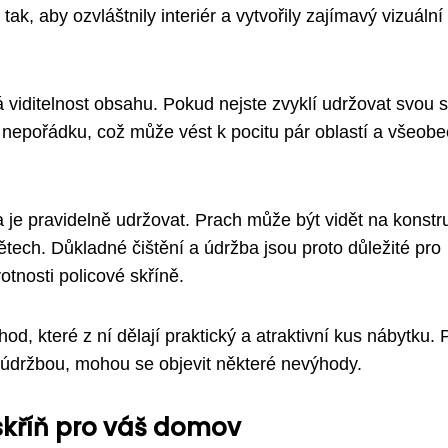
k, aby ozvláštnily interiér a vytvořily zajímavý vizuální
viditelnost obsahu. Pokud nejste zvyklí udržovat svou s
 nepořádku, což může vést k pocitu pár oblastí a všeob
a je pravidelně udržovat. Prach může být vidět na konstr
tech. Důkladné čištění a údržba jsou proto důležité pro
otnosti policové skříně.
od, které z ní dělají praktický a atraktivní kus nábytku.
údržbou, mohou se objevit některé nevýhody.
skříň pro váš domov