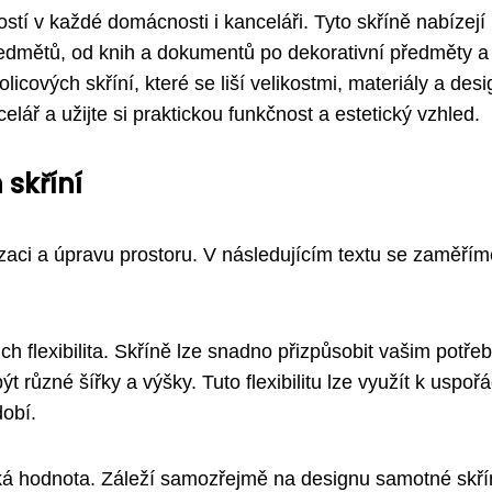
stí v každé domácnosti i kanceláři. Tyto skříně nabízejí
edmětů, od knih a dokumentů po dekorativní předměty a
licových skříní, které se liší velikostmi, materiály a des
elář a užijte si praktickou funkčnost a estetický vzhled.
skříní
izaci a úpravu prostoru. V následujícím textu se zaměří
ich flexibilita. Skříně lze snadno přizpůsobit vašim potře
 různé šířky a výšky. Tuto flexibilitu lze využít k uspoř
obí.
ická hodnota. Záleží samozřejmě na designu samotné skří