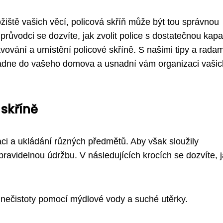
ožiště vašich věcí, policová skříň může být tou správnou
průvodci se dozvíte, jak zvolit police s dostatečnou kapa
tavování a umístění policové skříně. S našimi tipy a radam
apadne do vašeho domova a usnadní vám organizaci vašic
skříně
aci a ukládání různých předmětů. Aby však sloužily
pravidelnou údržbu. V následujících krocích se dozvíte, 
a nečistoty pomocí mýdlové vody a suché utěrky.