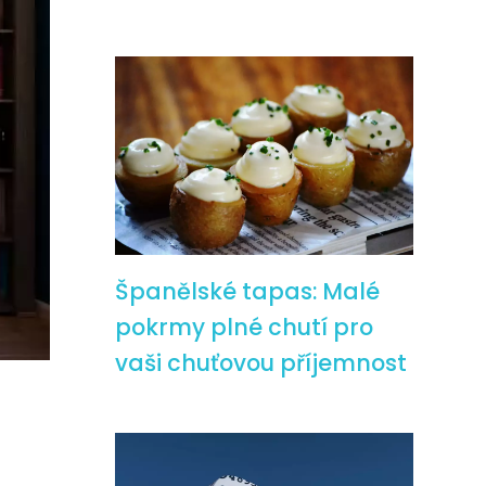
Španělské tapas: Malé
pokrmy plné chutí pro
vaši chuťovou příjemnost