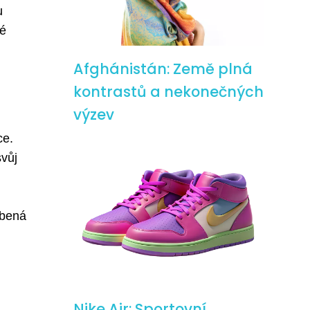
u
vé
Afghánistán: Země plná
kontrastů a nekonečných
výzev
ce.
svůj
obená
Nike Air: Sportovní