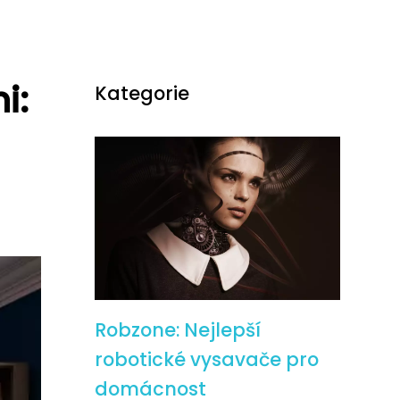
i:
Kategorie
Robzone: Nejlepší
robotické vysavače pro
domácnost