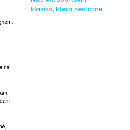
klasika, která nestárne
ignem.
me na
bám,
ádání
ně,