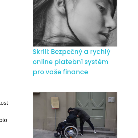
Skrill: Bezpečný a rychlý
online platební systém
pro vaše finance
tost
h
oto