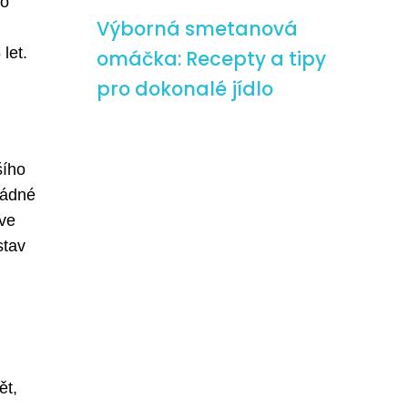
lo
Výborná smetanová
let.
omáčka: Recepty a tipy
pro dokonalé jídlo
šího
žádné
 ve
stav
ět,