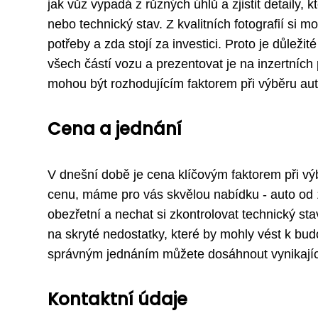
jak vůz vypadá z různých úhlů a zjistit detaily, k
nebo technický stav. Z kvalitních fotografií si 
potřeby a zda stojí za investici. Proto je důležit
všech částí vozu a prezentovat je na inzertních 
mohou být rozhodujícím faktorem při výběru aut
Cena a jednání
V dnešní době je cena klíčovým faktorem při vý
cenu, máme pro vás skvělou nabídku - auto od 15 
obezřetní a nechat si zkontrolovat technický st
na skryté nedostatky, které by mohly vést k b
správným jednáním můžete dosáhnout vynikajícíh
Kontaktní údaje