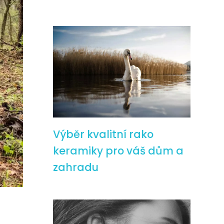
Výběr kvalitní rako
keramiky pro váš dům a
zahradu