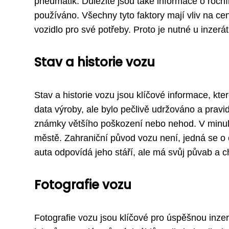
pneumatik. Důležité jsou také informace o ročn
používáno. Všechny tyto faktory mají vliv na c
vozidlo pro své potřeby. Proto je nutné u inzer
Stav a historie vozu
Stav a historie vozu jsou klíčové informace, kte
data výroby, ale bylo pečlivě udržováno a prav
známky většího poškození nebo nehod. V minulos
městě. Zahraniční původ vozu není, jedná se 
auta odpovídá jeho stáří, ale má svůj půvab a c
Fotografie vozu
Fotografie vozu jsou klíčové pro úspěšnou inzerc