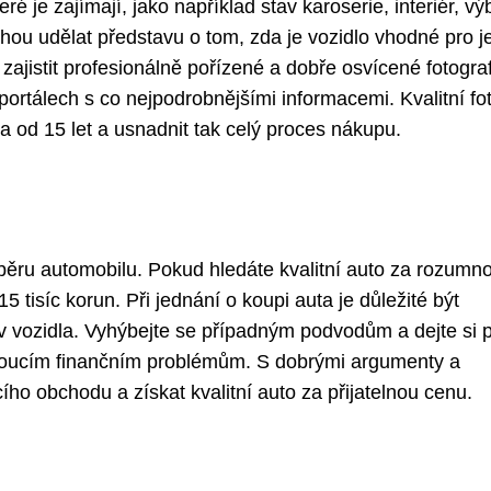
teré je zajímají, jako například stav karoserie, interiér, v
mohou udělat představu o tom, zda je vozidlo vhodné pro je
é zajistit profesionálně pořízené a dobře osvícené fotogra
portálech s co nejpodrobnějšími informacemi. Kvalitní fo
a od 15 let a usnadnit tak celý proces nákupu.
běru automobilu. Pokud hledáte kvalitní auto za rozumn
tisíc korun. Při jednání o koupi auta je důležité být
av vozidla. Vyhýbejte se případným podvodům a dejte si 
udoucím finančním problémům. S dobrými argumenty a
o obchodu a získat kvalitní auto za přijatelnou cenu.