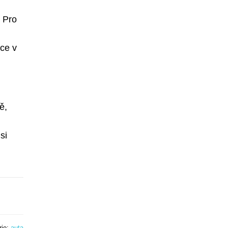
 Pro
ce v
ě,
si
rie:
auta