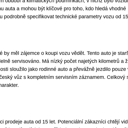
ím období a klimatických podmínkách, v nichž bylo vozid
enu auta a mohou být klíčové pro toho, kdo hledá vhodné
átu podrobně specifikovat technické parametry vozu od 15 
ré by měl zájemce o koupi vozu vědět. Tento auto je star
idelně servisováno. Má nízký počet najetých kilometrů a 
ti sloužilo jako rodinné auto a převážně jezdilo pouze
o český vůz s kompletním servisním záznamem. Celkový 
harakter.
i prodeje auta od 15 let. Potenciální zákazníci chtějí vid