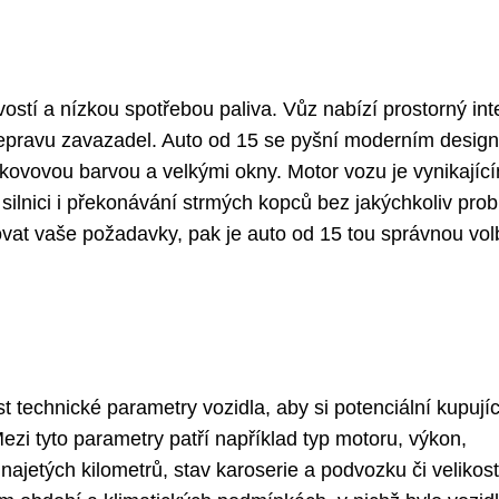
ostí a nízkou spotřebou paliva. Vůz nabízí prostorný inte
řepravu zavazadel. Auto od 15 se pyšní moderním desig
 kovovou barvou a velkými okny. Motor vozu je vynikajíc
silnici i překonávání strmých kopců bez jakýchkoliv pro
ovat vaše požadavky, pak je auto od 15 tou správnou vo
t technické parametry vozidla, aby si potenciální kupujíc
ezi tyto parametry patří například typ motoru, výkon,
ajetých kilometrů, stav karoserie a podvozku či velikost