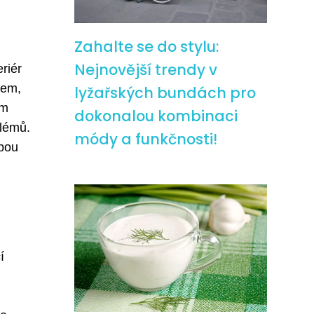
Zahalte se do stylu:
Nejnovější trendy v
riér
nem,
lyžařských bundách pro
ím
dokonalou kombinaci
blémů.
módy a funkčnosti!
lbou
í