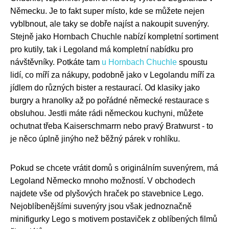
Německu. Je to fakt super místo, kde se můžete nejen
vyblbnout, ale taky se dobře najíst a nakoupit suvenýry.
Stejně jako Hornbach Chuchle nabízí kompletní sortiment
pro kutily, tak i Legoland má kompletní nabídku pro
návštěvníky. Potkáte tam
u Hornbach Chuchle
spoustu
lidí, co míří za nákupy, podobně jako v Legolandu míří za
jídlem do různých bister a restaurací. Od klasiky jako
burgry a hranolky až po pořádné německé restaurace s
obsluhou. Jestli máte rádi německou kuchyni, můžete
ochutnat třeba Kaiserschmarrn nebo pravý Bratwurst - to
je něco úplně jinýho než běžný párek v rohlíku.
Pokud se chcete vrátit domů s originálním suvenýrem, má
Legoland Německo mnoho možností. V obchodech
najdete vše od plyšových hraček po stavebnice Lego.
Nejoblíbenějšími suvenýry jsou však jednoznačně
minifigurky Lego s motivem postaviček z oblíbených filmů