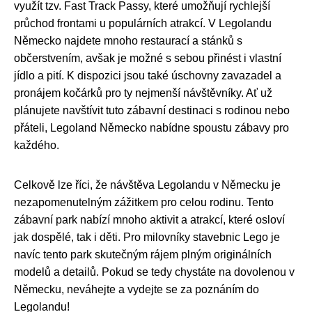
využít tzv. Fast Track Passy, které umožňují rychlejší
průchod frontami u populárních atrakcí. V Legolandu
Německo najdete mnoho restaurací a stánků s
občerstvením, avšak je možné s sebou přinést i vlastní
jídlo a pití. K dispozici jsou také úschovny zavazadel a
pronájem kočárků pro ty nejmenší návštěvníky. Ať už
plánujete navštívit tuto zábavní destinaci s rodinou nebo
přáteli, Legoland Německo nabídne spoustu zábavy pro
každého.
Celkově lze říci, že návštěva Legolandu v Německu je
nezapomenutelným zážitkem pro celou rodinu. Tento
zábavní park nabízí mnoho aktivit a atrakcí, které osloví
jak dospělé, tak i děti. Pro milovníky stavebnic Lego je
navíc tento park skutečným rájem plným originálních
modelů a detailů. Pokud se tedy chystáte na dovolenou v
Německu, neváhejte a vydejte se za poznáním do
Legolandu!