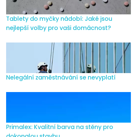
Tablety do myčky nádobí: Jaké jsou
nejlepší volby pro vaši domácnost?
Nelegální zaměstnávání se nevyplatí
Primalex: Kvalitní barva na stěny pro
dokonalou stavbu