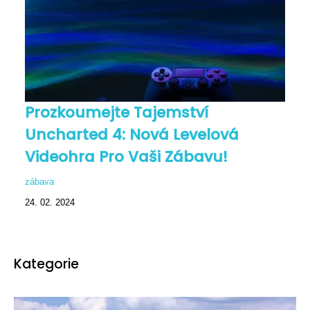
Prozkoumejte Tajemství
Uncharted 4: Nová Levelová
Videohra Pro Vaši Zábavu!
zábava
24. 02. 2024
Kategorie