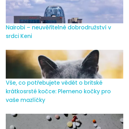
Nairobi – neuvěřitelné dobrodružství v
srdci Keni
Vše, co potřebujete vědět o britské
krátkosrsté kočce: Plemeno kočky pro
vaše mazlíčky