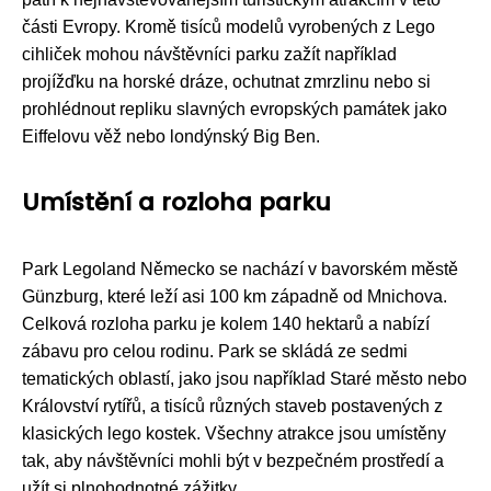
části Evropy. Kromě tisíců modelů vyrobených z Lego
cihliček mohou návštěvníci parku zažít například
projížďku na horské dráze, ochutnat zmrzlinu nebo si
prohlédnout repliku slavných evropských památek jako
Eiffelovu věž nebo londýnský Big Ben.
Umístění a rozloha parku
Park Legoland Německo se nachází v bavorském městě
Günzburg, které leží asi 100 km západně od Mnichova.
Celková rozloha parku je kolem 140 hektarů a nabízí
zábavu pro celou rodinu. Park se skládá ze sedmi
tematických oblastí, jako jsou například Staré město nebo
Království rytířů, a tisíců různých staveb postavených z
klasických lego kostek. Všechny atrakce jsou umístěny
tak, aby návštěvníci mohli být v bezpečném prostředí a
užít si plnohodnotné zážitky.