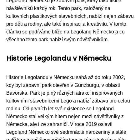
Legoland Německo je zábavní park, který láká tisíce
návštěvníků každý rok. Tento park, založený na
kultovních plastikových stavebnicích, nabízí nejen zábavu
pro děti a rodiny, ale také inspiraci a kreativitu. V tomto
článku se podíváme blíže na Legoland Německo a co
všechno tento park nabízí svým návštěvníkům.
Historie Legolandu v Německu
Historie Legolandu v Německu sahá až do roku 2002,
kdy byl zábavní park otevřen v Günzburgu, v oblasti
Bavorska. Park je plný různých atrakcí inspirovaných
kultovními stavebnicemi Lego a nabízí zábavu pro celou
rodinu. Od prvních let své existence se Legoland
Německo stal velkým hitem nejen mezi návštěvníky z
Německa, ale i ze zahraničí. V roce 2019 oslavil
Legoland Německo své sedmnácté narozeniny a stále
patří k nejnavštěvovanějším turistickým atrakcím v této