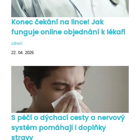
Konec čekání na lince! Jak
funguje online objednání k lékaři
zdraví
22. 04. 2026
S péčí o dýchací cesty a nervový
systém pomáhají i doplňky
stravy