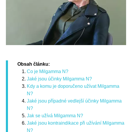
Obsah článku:
Co je Milgamma N?
Jaké jsou účinky Milgamma N?
Kdy a komu je doporučeno užívat Milgamma
N?
Jaké jsou případné vedlejší účinky Milgamma
N?
Jak se užívá Milgamma N?
Jaké jsou kontraindikace při užívání Milgamma
N?