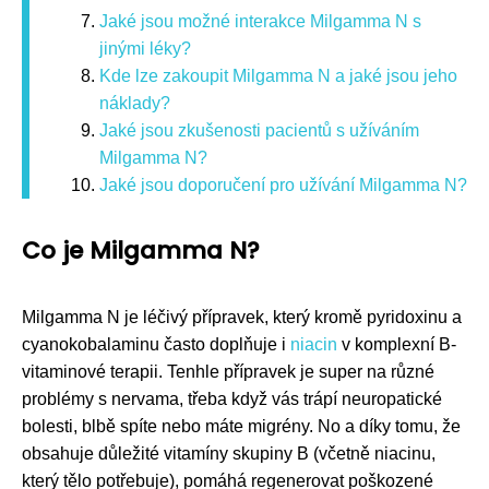
Jaké jsou možné interakce Milgamma N s
jinými léky?
Kde lze zakoupit Milgamma N a jaké jsou jeho
náklady?
Jaké jsou zkušenosti pacientů s užíváním
Milgamma N?
Jaké jsou doporučení pro užívání Milgamma N?
Co je Milgamma N?
Milgamma N je léčivý přípravek, který kromě pyridoxinu a
cyanokobalaminu často doplňuje i
niacin
v komplexní B-
vitaminové terapii. Tenhle přípravek je super na různé
problémy s nervama, třeba když vás trápí neuropatické
bolesti, blbě spíte nebo máte migrény. No a díky tomu, že
obsahuje důležité vitamíny skupiny B (včetně niacinu,
který tělo potřebuje), pomáhá regenerovat poškozené