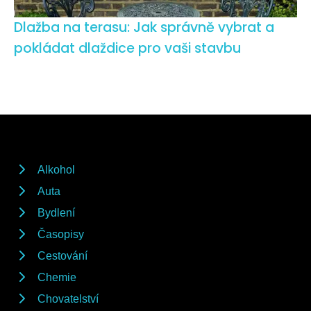
Dlažba na terasu: Jak správně vybrat a
pokládat dlaždice pro vaši stavbu
Alkohol
Auta
Bydlení
Časopisy
Cestování
Chemie
Chovatelství