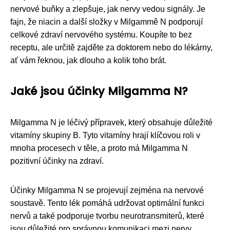
nervové buňky a zlepšuje, jak nervy vedou signály. Je
fajn, že niacin a další složky v Milgammě N podporují
celkové zdraví nervového systému. Koupíte to bez
receptu, ale určitě zajděte za doktorem nebo do lékárny,
ať vám řeknou, jak dlouho a kolik toho brát.
Jaké jsou účinky Milgamma N?
Milgamma N je léčivý přípravek, který obsahuje důležité
vitamíny skupiny B. Tyto vitamíny hrají klíčovou roli v
mnoha procesech v těle, a proto má Milgamma N
pozitivní účinky na zdraví.
Účinky Milgamma N se projevují zejména na nervové
soustavě. Tento lék pomáhá udržovat optimální funkci
nervů a také podporuje tvorbu neurotransmiterů, které
jsou důležité pro správnou komunikaci mezi nervy.