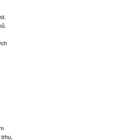
st.
ků.
ých
ým
trhu,