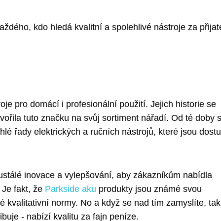
ždého, kdo hledá kvalitní a spolehlivé nástroje za přija
je pro domácí i profesionální použití. Jejich historie se
vořila tuto značku na svůj sortiment nářadí. Od té doby 
lé řady elektrických a ručních nástrojů, které jsou dost
ustálé inovace a vylepšování, aby zákazníkům nabídla
 Je fakt, že
Parkside aku
produkty jsou známé svou
né kvalitativní normy. No a když se nad tím zamyslíte, tak
buje - nabízí kvalitu za fajn peníze.