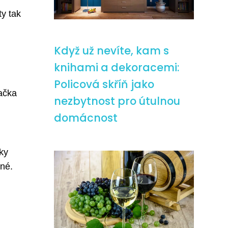
ty tak
Když už nevíte, kam s
knihami a dekoracemi:
Policová skříň jako
ačka
nezbytnost pro útulnou
domácnost
sky
lné.