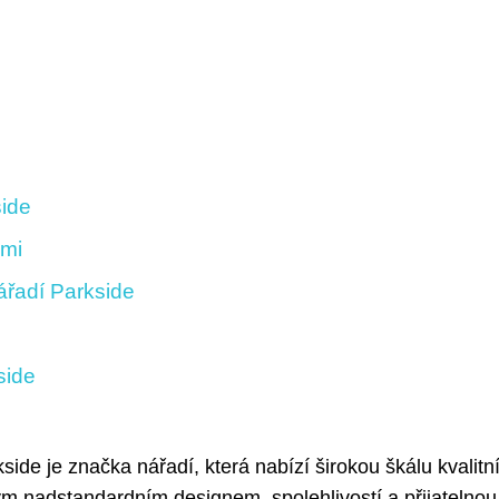
ide
ami
ářadí Parkside
side
ide je značka nářadí, která nabízí širokou škálu kvalitn
ým nadstandardním designem, spolehlivostí a přijatelnou