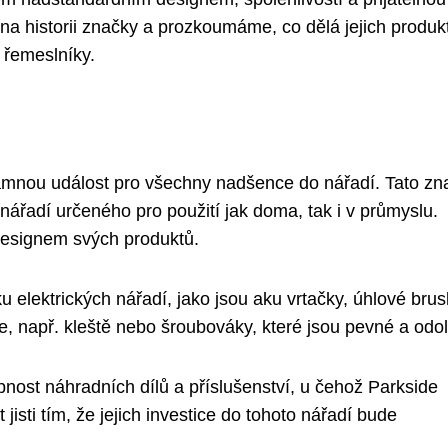
na historii značky a prozkoumáme, co dělá jejich produk
 řemeslníky.
amnou událost pro všechny nadšence do nářadí. Tato zn
 nářadí určeného pro použití jak doma, tak i v průmyslu.
 designem svých produktů.
u elektrických nářadí, jako jsou aku vrtačky, úhlové bru
oje, např. kleště nebo šroubováky, které jsou pevné a odo
pnost náhradních dílů a příslušenství, u čehož Parkside
jisti tím, že jejich investice do tohoto nářadí bude