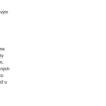
iovým
 na
ty
m,
ůzných
co
ež u