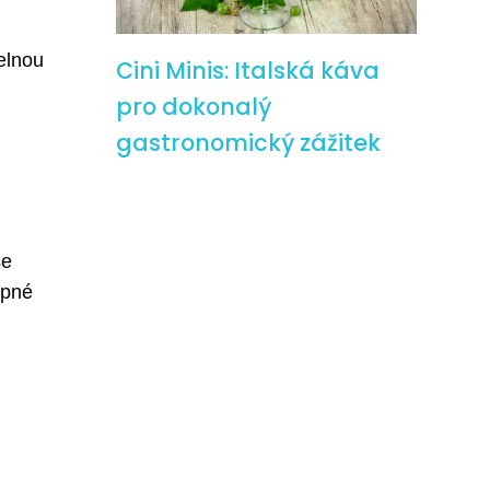
telnou
Cini Minis: Italská káva
pro dokonalý
gastronomický zážitek
se
upné