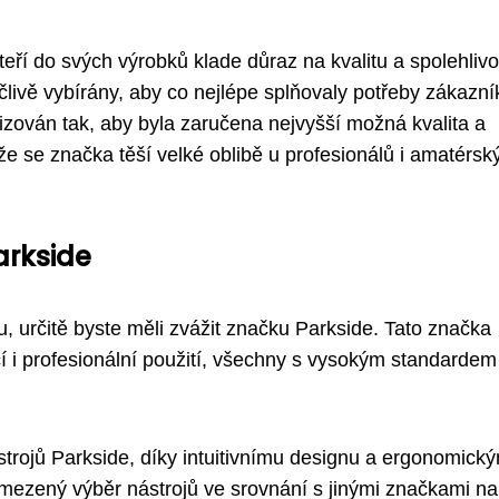
eří do svých výrobků klade důraz na kvalitu a spolehlivo
livě vybírány, aby co nejlépe splňovaly potřeby zákazní
zován tak, aby byla zaručena nejvyšší možná kvalita a
 že se značka těší velké oblibě u profesionálů i amatérsk
arkside
u, určitě byste měli zvážit značku Parkside. Tato značka
cí i profesionální použití, všechny s vysokým standardem
ástrojů Parkside, díky intuitivnímu designu a ergonomick
omezený výběr nástrojů ve srovnání s jinými značkami na 