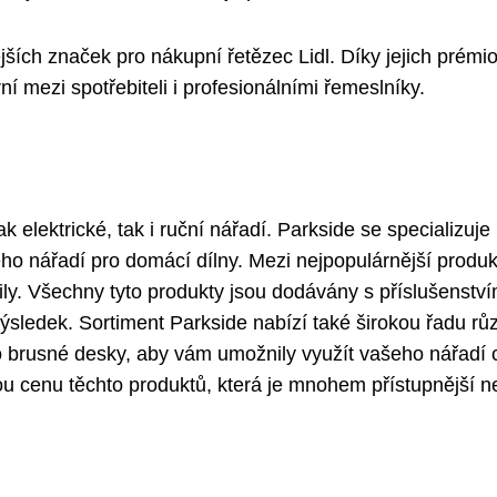
ších značek pro nákupní řetězec Lidl. Díky jejich prém
 mezi spotřebiteli i profesionálními řemeslníky.
k elektrické, tak i ruční nářadí. Parkside se specializuje
ého nářadí pro domácí dílny. Mezi nejpopulárnější produk
 pily. Všechny tyto produkty jsou dodávány s příslušenství
 výsledek. Sortiment Parkside nabízí také širokou řadu r
o brusné desky, aby vám umožnily využít vašeho nářadí 
u cenu těchto produktů, která je mnohem přístupnější n