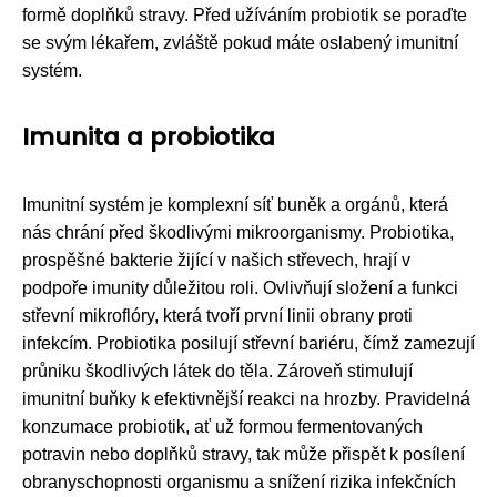
formě doplňků stravy. Před užíváním probiotik se poraďte
se svým lékařem, zvláště pokud máte oslabený imunitní
systém.
Imunita a probiotika
Imunitní systém je komplexní síť buněk a orgánů, která
nás chrání před škodlivými mikroorganismy. Probiotika,
prospěšné bakterie žijící v našich střevech, hrají v
podpoře imunity důležitou roli. Ovlivňují složení a funkci
střevní mikroflóry, která tvoří první linii obrany proti
infekcím. Probiotika posilují střevní bariéru, čímž zamezují
průniku škodlivých látek do těla. Zároveň stimulují
imunitní buňky k efektivnější reakci na hrozby. Pravidelná
konzumace probiotik, ať už formou fermentovaných
potravin nebo doplňků stravy, tak může přispět k posílení
obranyschopnosti organismu a snížení rizika infekčních