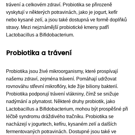
trávení a celkovém zdraví. Probiotika se přirozeně
vyskytují v některých potravinách, jako je jogurt, kefír
nebo kysané zelí, a jsou také dostupná ve formě doplňků
stravy. Mezi nejznámější probiotické kmeny patří
Lactobacillus a Bifidobacterium.
Probiotika a trávení
Probiotika jsou živé mikroorganismy, které prospívají
našemu zdraví, zejména trávení. Pomáhají udržovat
rovnováhu střevní mikroflóry, kde žije biliony bakterií.
Probiotika podporují trávení vlákniny, čímž se snižuje
nadýmání a plynatost. Některé druhy probiotik, jako
Lactobacillus a Bifidobacterium, mohou být prospěšné při
léčbě syndromu dráždivého tračníku. Probiotika se
nacházejí v jogurtech, kefíru, kysaném zelí a dalších
fermentovaných potravinách. Dostupné jsou také ve