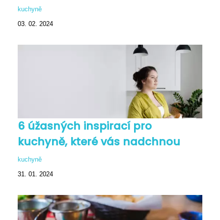
kuchyně
03. 02. 2024
6 úžasných inspirací pro
kuchyně, které vás nadchnou
kuchyně
31. 01. 2024