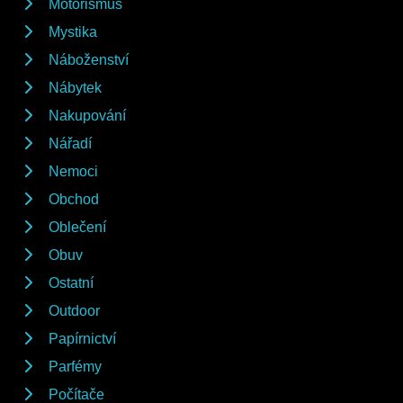
Motorismus
Mystika
Náboženství
Nábytek
Nakupování
Nářadí
Nemoci
Obchod
Oblečení
Obuv
Ostatní
Outdoor
Papírnictví
Parfémy
Počítače