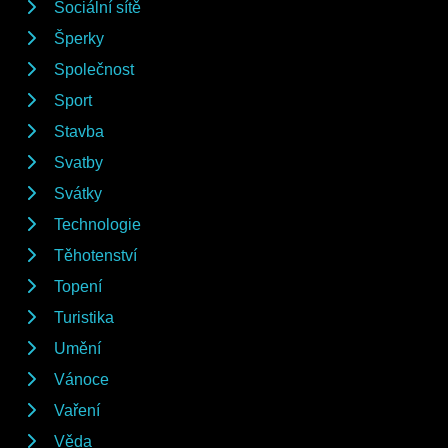
Sociální sítě
Šperky
Společnost
Sport
Stavba
Svatby
Svátky
Technologie
Těhotenství
Topení
Turistika
Umění
Vánoce
Vaření
Věda