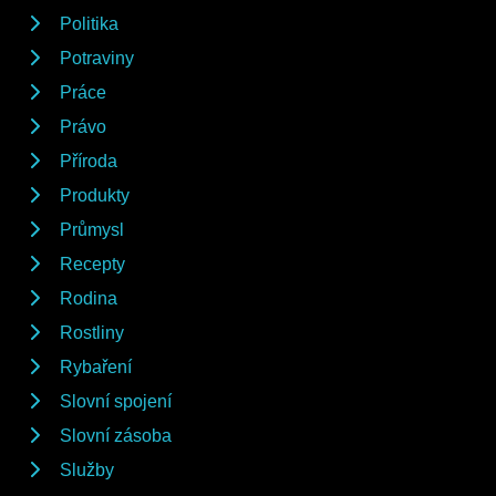
Politika
Potraviny
Práce
Právo
Příroda
Produkty
Průmysl
Recepty
Rodina
Rostliny
Rybaření
Slovní spojení
Slovní zásoba
Služby