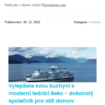
Našli jste v článku chybu?
Kontaktujte nás
Publikováno: 28. 12. 2023
Kategorie:
kuchyně
Vylepšete svou kuchyni s
moderní lednicí Beko - dokonalý
společník pro váš domov