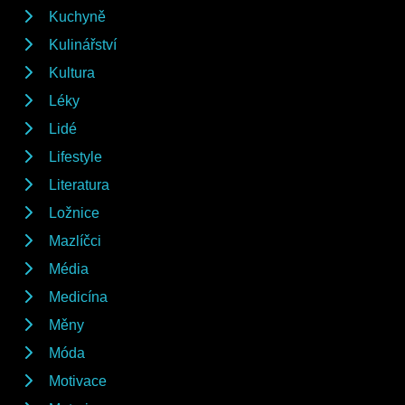
Kuchyně
Kulinářství
Kultura
Léky
Lidé
Lifestyle
Literatura
Ložnice
Mazlíčci
Média
Medicína
Měny
Móda
Motivace