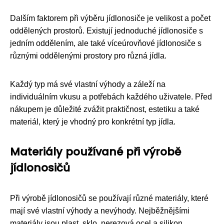
Dalším faktorem při výběru jídlonosiče je velikost a počet
oddělených prostorů. Existují jednoduché jídlonosiče s
jedním oddělením, ale také víceúrovňové jídlonosiče s
různými oddělenými prostory pro různá jídla.
Každý typ má své vlastní výhody a záleží na
individuálním vkusu a potřebách každého uživatele. Před
nákupem je důležité zvážit praktičnost, estetiku a také
materiál, který je vhodný pro konkrétní typ jídla.
Materiály používané při výrobě
jídlonosičů
Při výrobě jídlonosičů se používají různé materiály, které
mají své vlastní výhody a nevýhody. Nejběžnějšími
materiály jsou plast, sklo, nerezová ocel a silikon.