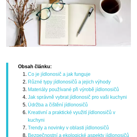
Obsah článku:
Co je jídlonosič a jak funguje
Různé typy jídlonosičů a jejich výhody
Materiály používané při výrobě jídlonosičů
Jak správně vybrat jídlonosič pro vaši kuchyni
Údržba a čištění jídlonosičů
Kreativní a praktické využití jídlonosičů v
kuchyni
Trendy a novinky v oblasti jídlonosičů
Bezpečnostní a ekologické aspekty jídlonosičů