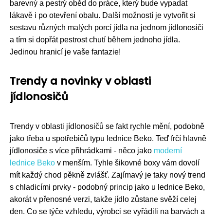
barevný a pestrý oběd do práce, který bude vypadat
lákavě i po otevření obalu. Další možností je vytvořit si
sestavu různých malých porcí jídla na jednom jídlonosiči
a tím si dopřát pestrost chutí během jednoho jídla.
Jedinou hranicí je vaše fantazie!
Trendy a novinky v oblasti
jídlonosičů
Trendy v oblasti jídlonosičů se fakt rychle mění, podobně
jako třeba u spotřebičů typu lednice Beko. Teď frčí hlavně
jídlonosiče s více přihrádkami - něco jako
moderní
lednice Beko
v menším. Tyhle šikovné boxy vám dovolí
mít každý chod pěkně zvlášť. Zajímavý je taky nový trend
s chladicími prvky - podobný princip jako u lednice Beko,
akorát v přenosné verzi, takže jídlo zůstane svěží celej
den. Co se týče vzhledu, výrobci se vyřádili na barvách a