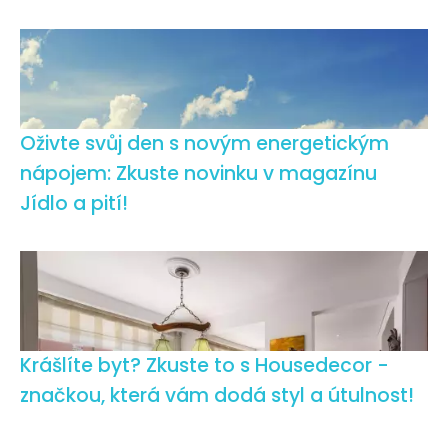
Oživte svůj den s novým energetickým
nápojem: Zkuste novinku v magazínu
Jídlo a pití!
Krášlíte byt? Zkuste to s Housedecor -
značkou, která vám dodá styl a útulnost!