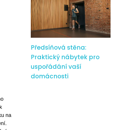
Předsíňová stěna:
Praktický nábytek pro
uspořádání vaší
domácnosti
ho
k
ku na
ní.