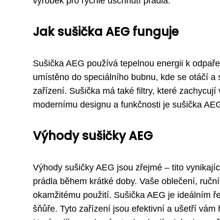
výrobek pro rychlé uschnutí prádla.
Jak sušička AEG funguje
Sušička AEG používá tepelnou energii k odpařen
umístěno do speciálního bubnu, kde se otáčí a
zařízení. Sušička má také filtry, které zachycují
modernímu designu a funkčnosti je sušička AE
Výhody sušičky AEG
Výhody sušičky AEG jsou zřejmé – tito vynikají
prádla během krátké doby. Vaše oblečení, ruční
okamžitému použití. Sušička AEG je ideálním ře
šňůře. Tyto zařízení jsou efektivní a ušetří vá