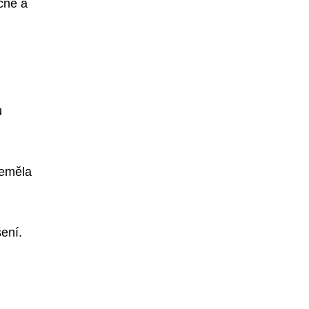
čné a
u
neměla
ení.