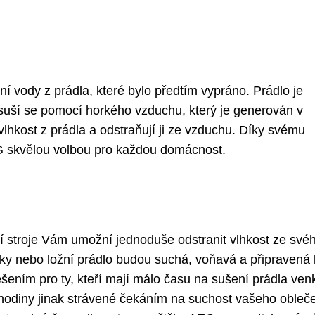
í vody z prádla, které bylo předtím vypráno. Prádlo je
 suší se pomocí horkého vzduchu, který je generován v
 vlhkost z prádla a odstraňují ji ze vzduchu. Díky svému
G skvělou volbou pro každou domácnost.
cí stroje Vám umožní jednoduše odstranit vlhkost ze své
ky nebo ložní prádlo budou suchá, voňavá a připravená 
šením pro ty, kteří mají málo času na sušení prádla ven
m hodiny jinak strávené čekáním na suchost vašeho obleče