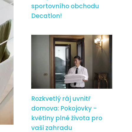
sportovního obchodu
Decatlon!
Rozkvetlý ráj uvnitř
domova: Pokojovky -
květiny plné života pro
vaši zahradu