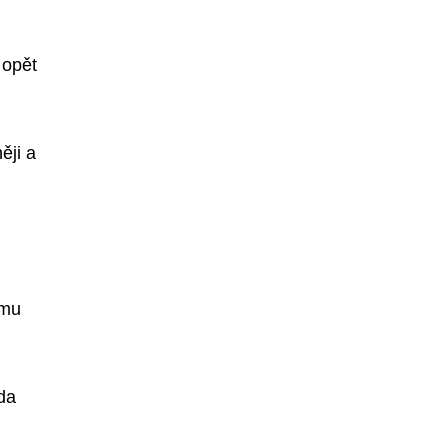
 opět
ěji a
ímu
zda