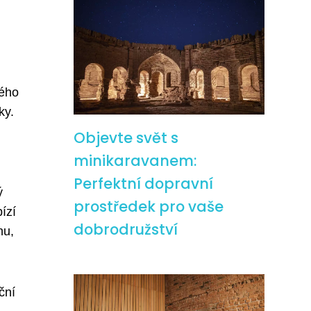
vého
ky.
Objevte svět s
minikaravanem:
Perfektní dopravní
ý
prostředek pro vaše
ízí
dobrodružství
hu,
ční