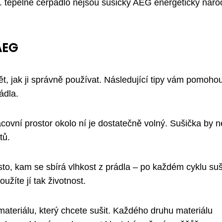
. tepelné čerpadlo nejsou sušičky AEG energeticky náro
AEG
, jak ji správně používat. Následující tipy vám pomoho
ádla.
acovní prostor okolo ní je dostatečně volný. Sušička by 
tů.
o, kam se sbírá vlhkost z prádla – po každém cyklu suš
užíte jí tak životnost.
teriálu, který chcete sušit. Každého druhu materiálu