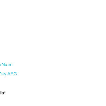
načkami
ičky AEG
la"