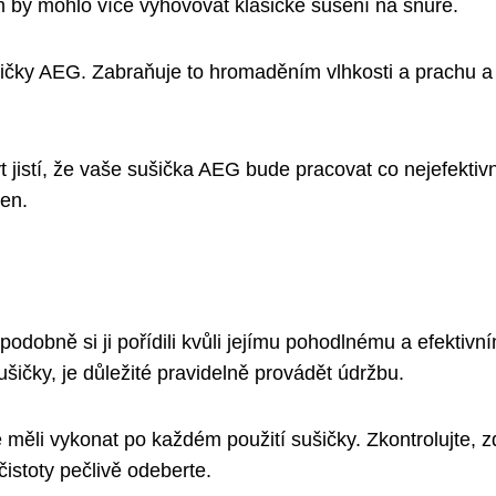
ám by mohlo více vyhovovat klasické sušení na šňůře.
 sušičky AEG. Zabraňuje to hromaděním vlhkosti a prachu a
jistí, že vaše sušička AEG bude pracovat co nejefektivn
en.
dobně si ji pořídili kvůli jejímu pohodlnému a efektivn
ušičky, je důležité pravidelně provádět údržbu.
te měli vykonat po každém použití sušičky. Zkontrolujte, 
istoty pečlivě odeberte.