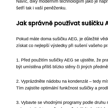
Navíc, díky moderním technologiím jako je např
šetří tak i vaší peněženku.
Jak správně používat sušičku 
Pokud máte doma sušičku AEG, je důležité vědět
získat co nejlepší výsledky při sušení vašeho pr
1. Před použitím sušičky AEG se ujistěte, že pr
být umístěna příliš blízko stěny či jiných předmě
2. Vyprázdněte nádobu na kondenzát – tedy míst
Tím zajistíte optimální funkčnost sušičky a prodlo
3. Vybavte se vhodnými programy podle druhu ma