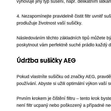
vyhovuje jiný typ sušení, např. delikátním látk
4. Nezapomínejte pravidelně čistit filtr uvnitř
prodlužuje životnost vaší sušičky.
Následováním těchto základních tipů můžete být 
poskytnout vám perfektně suché prádlo každý d
Údržba sušičky AEG
Pokud vlastníte sušičku od značky AEG, pravděpo
používání. Abyste si užili optimální výkon vaší s
Prvním krokem je čištění filtru – tento krok bys
není filtr ucpaný nebo poškozený a případné neč