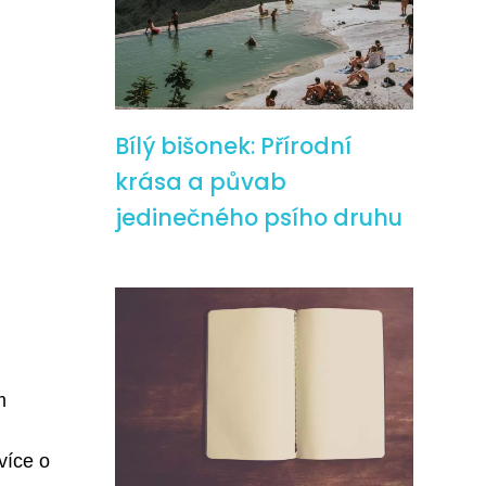
Bílý bišonek: Přírodní
krása a půvab
jedinečného psího druhu
m
více o