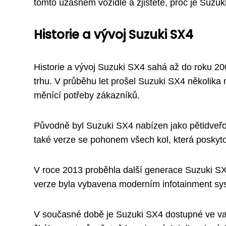
tomto úžasném vozidle a zjistěte, proč je Suzuk
Historie a vývoj Suzuki SX4
Historie a vývoj Suzuki SX4 sahá až do roku 20
trhu. V průběhu let prošel Suzuki SX4 několika
měnící potřeby zákazníků.
Původně byl Suzuki SX4 nabízen jako pětidveřo
také verze se pohonem všech kol, která poskytov
V roce 2013 proběhla další generace Suzuki SX4
verze byla vybavena moderním infotainment sys
V současné době je Suzuki SX4 dostupné ve va