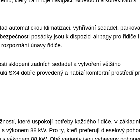
mu, který zahrnuje navigaci, Bluetooth a konektivitu s
ad automatickou klimatizaci, vyhřívání sedadel, parkova
zpečnosti posádky jsou k dispozici airbagy pro řidiče i
 rozpoznání únavy řidiče.
osti sklopení zadních sedadel a vytvoření většího
zuki SX4 dobře provedený a nabízí komfortní prostředí p
ostí, které uspokojí potřeby každého řidiče. V základní
u s výkonem 88 kW. Pro ty, kteří preferují dieselový pohon
itru s výkonem 88 kW. Obě varianty jsou vybaveny pohon