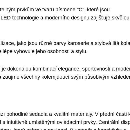
větelným prvkům ve tvaru písmene "C", které jsou
 LED technologie a moderního designu zajišťuje skvělou
zace, jako jsou různé barvy karoserie a stylová litá kola
jlépe vyhovuje jeho osobnosti a stylu.
4 je dokonalou kombinací elegance, sportovnosti a moder
ci a zaujme všechny kolemjdoucí svým působivým vzhlede
zí pohodlné sedadla a kvalitní materiály. V přední části 
 intuitivně umístěnými ovládacími prvky. Centrální disp