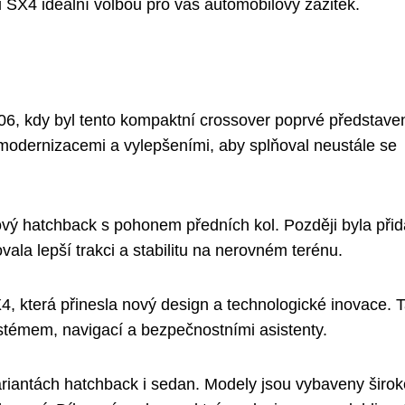
i SX4 ideální volbou pro váš automobilový zážitek.
06, kdy byl tento kompaktní crossover poprvé představe
 modernizacemi a vylepšeními, aby splňoval neustále se
vý hatchback s pohonem předních kol. Později byla při
ala lepší trakci a stabilitu na nerovném terénu.
, která přinesla nový design a technologické inovace. T
témem, navigací a bezpečnostními asistenty.
riantách hatchback i sedan. Modely jsou vybaveny širo