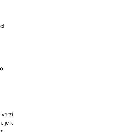
cí
ro
 verzi
, je k
em