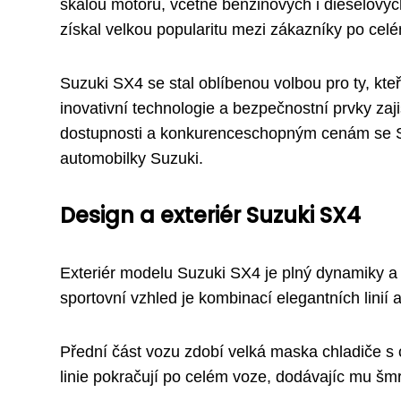
škálou motorů, včetně benzinových i dieselovýc
získal velkou popularitu mezi zákazníky po cel
Suzuki SX4 se stal oblíbenou volbou pro ty, kteř
inovativní technologie a bezpečnostní prvky zaj
dostupnosti a konkurenceschopným cenám se S
automobilky Suzuki.
Design a exteriér Suzuki SX4
Exteriér modelu Suzuki SX4 je plný dynamiky a 
sportovní vzhled je kombinací elegantních linií
Přední část vozu zdobí velká maska chladiče
linie pokračují po celém voze, dodávajíc mu šmr