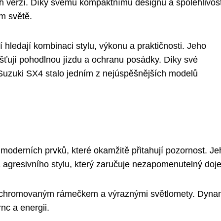
h verzí. Díky svému kompaktnímu designu a spolehlivost
ém světě.
í hledají kombinaci stylu, výkonu a praktičnosti. Jeho
išťují pohodlnou jízdu a ochranu posádky. Díky své
uzuki SX4 stalo jedním z nejúspěšnějších modelů
moderních prvků, které okamžitě přitahují pozornost. Je
 a agresivního stylu, který zaručuje nezapomenutelný doj
 s chromovaným rámečkem a výraznými světlomety. Dyna
nc a energii.