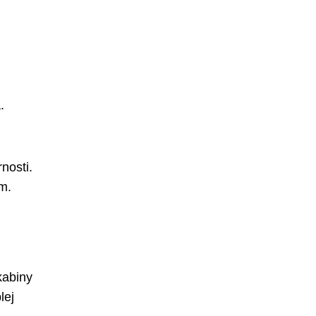
.
nosti.
m.
kabiny
lej