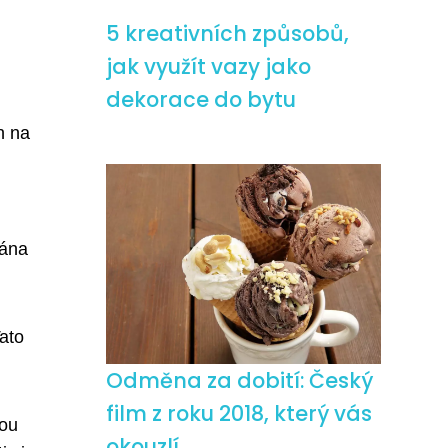
5 kreativních způsobů,
jak využít vazy jako
dekorace do bytu
n na
dána
ato
Odměna za dobití: Český
film z roku 2018, který vás
kou
okouzlí