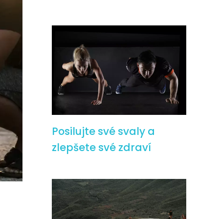
Posilujte své svaly a
zlepšete své zdraví