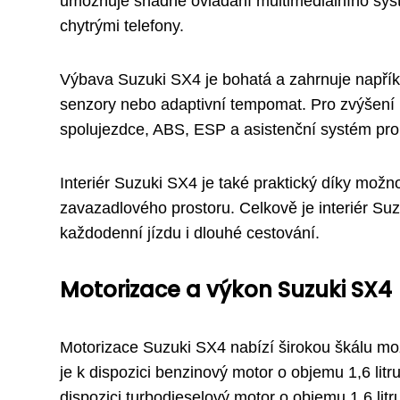
umožňuje snadné ovládání multimediálního systé
chytrými telefony.
Výbava Suzuki SX4 je bohatá a zahrnuje napříkl
senzory nebo adaptivní tempomat. Pro zvýšení be
spolujezdce, ABS, ESP a asistenční systém pro
Interiér Suzuki SX4 je také praktický díky možn
zavazadlového prostoru. Celkově je interiér Su
každodenní jízdu i dlouhé cestování.
Motorizace a výkon Suzuki SX4
Motorizace Suzuki SX4 nabízí širokou škálu možn
je k dispozici benzinový motor o objemu 1,6 litr
dispozici turbodieselový motor o objemu 1,6 l