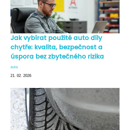
Jak vybírat použité auto díly
chytře: kvalita, bezpečnost a
úspora bez zbytečného rizika
auta
21. 02. 2026