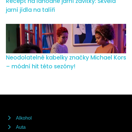
Recept na lahodné jarní závitky: Skvělá
jarní jídla na talíři
Neodolatelné kabelky značky Michael Kors
– módní hit této sezóny!
Alkohol
Auta