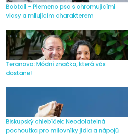
Bobtail - Plemeno psa s ohromujícími
vlasy a milujícím charakterem
Teranova: Módní značka, která vás
dostane!
Biskupský chlebíček: Neodolatelná
pochoutka pro milovníky jídla a nápojů