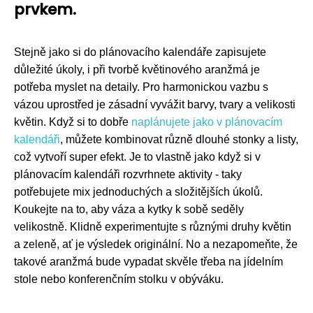
prvkem.
Stejně jako si do plánovacího kalendáře zapisujete
důležité úkoly, i při tvorbě květinového aranžmá je
potřeba myslet na detaily. Pro harmonickou vazbu s
vázou uprostřed je zásadní vyvážit barvy, tvary a velikosti
květin. Když si to dobře
naplánujete jako v plánovacím
kalendáři
, můžete kombinovat různě dlouhé stonky a listy,
což vytvoří super efekt. Je to vlastně jako když si v
plánovacím kalendáři rozvrhnete aktivity - taky
potřebujete mix jednoduchých a složitějších úkolů.
Koukejte na to, aby váza a kytky k sobě seděly
velikostně. Klidně experimentujte s různými druhy květin
a zeleně, ať je výsledek originální. No a nezapomeňte, že
takové aranžmá bude vypadat skvěle třeba na jídelním
stole nebo konferenčním stolku v obýváku.