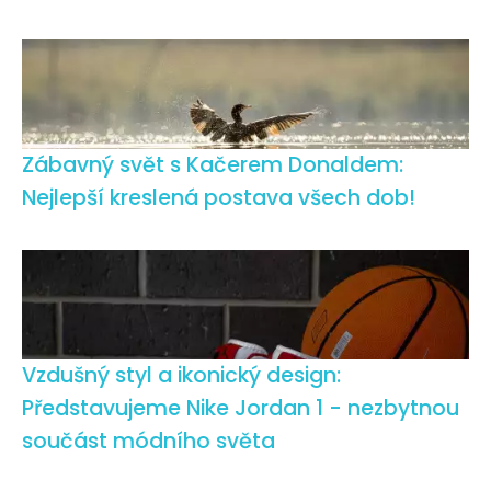
Zábavný svět s Kačerem Donaldem:
Nejlepší kreslená postava všech dob!
Vzdušný styl a ikonický design:
Představujeme Nike Jordan 1 - nezbytnou
součást módního světa