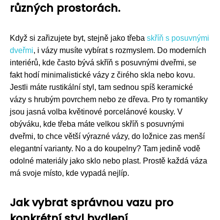
různých prostorách.
Když si zařizujete byt, stejně jako třeba
skříň s posuvnými
dveřmi
, i vázy musíte vybírat s rozmyslem. Do moderních
interiérů, kde často bývá skříň s posuvnými dveřmi, se
fakt hodí minimalistické vázy z čirého skla nebo kovu.
Jestli máte rustikální styl, tam sednou spíš keramické
vázy s hrubým povrchem nebo ze dřeva. Pro ty romantiky
jsou jasná volba květinové porcelánové kousky. V
obýváku, kde třeba máte velkou skříň s posuvnými
dveřmi, to chce větší výrazné vázy, do ložnice zas menší
elegantní varianty. No a do koupelny? Tam jedině vodě
odolné materiály jako sklo nebo plast. Prostě každá váza
má svoje místo, kde vypadá nejlíp.
Jak vybrat správnou vazu pro
konkrétní styl bydlení.