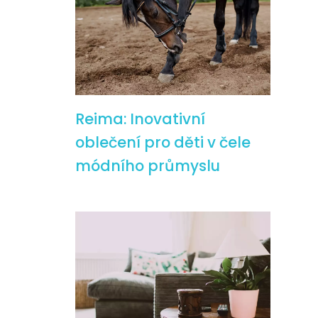
Reima: Inovativní
oblečení pro děti v čele
módního průmyslu