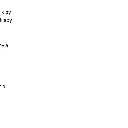
ik by
áklady
byla
t o