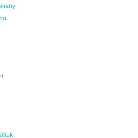
strahy
kem
ní
títek