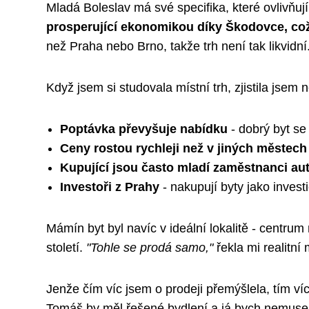
Mladá Boleslav má své specifika, které ovlivňují
prosperující ekonomikou díky Škodovce, což
než Praha nebo Brno, takže trh není tak likvidní
Když jsem si studovala místní trh, zjistila jsem 
Poptávka převyšuje nabídku
- dobrý byt s
Ceny rostou rychleji než v jiných městech
Kupující jsou často mladí zaměstnanci au
Investoři z Prahy
- nakupují byty jako investi
Mámín byt byl navíc v ideální lokalitě - centr
století.
"Tohle se prodá samo,"
řekla mi realitní 
Jenže čím víc jsem o prodeji přemýšlela, tím víc
Tomáš by měl řešené bydlení a já bych nemusela