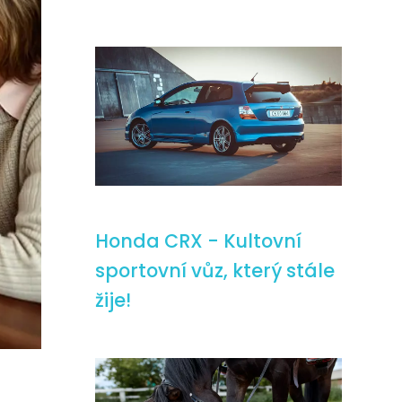
Honda CRX - Kultovní
sportovní vůz, který stále
žije!