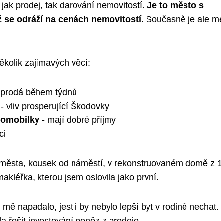
 jak prodej, tak darování nemovitostí.
Je to město s
 se odráží na cenách nemovitostí.
Současně je ale m
.
několik zajímavých věcí:
e prodá během týdnů
- vliv prosperující Škodovky
tomobilky
- mají dobré příjmy
ci
um města, kousek od náměstí, v rekonstruovaném domě z 
makléřka, kterou jsem oslovila jako první.
 mě napadalo, jestli by nebylo lepší byt v rodině nechat.
 řešit investování peněz z prodeje.