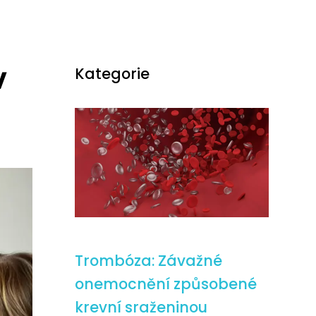
v
Kategorie
Trombóza: Závažné
onemocnění způsobené
krevní sraženinou