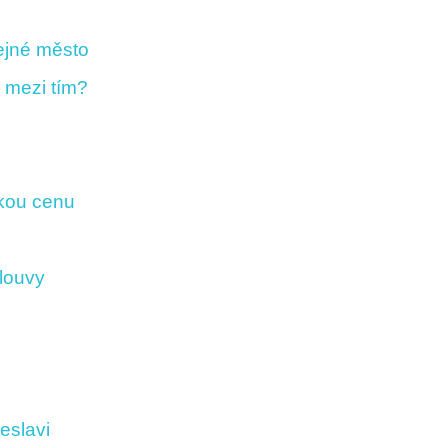
ejné město
 mezi tím?
ckou cenu
louvy
eslavi