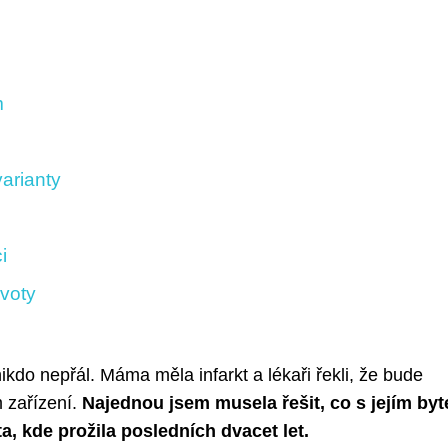
m
arianty
i
ivoty
 nikdo nepřál. Máma měla infarkt a lékaři řekli, že bude
 zařízení.
Najednou jsem musela řešit, co s jejím by
, kde prožila posledních dvacet let.