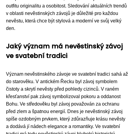
outfitu originalitu a osobitost. Sledování aktuálních trendů
v oblasti nevěstinských závojů je důležité pro každou
nevěstu, která chce být stylová a moderní ve svůj velký
den.
Jaký význam má nevěstinský závoj
ve svatební tradici
Význam nevěstinského závoje ve svatební tradici sahá až
do starověku. V antickém Řecku byl závoj symbolem
čistoty a skrytí nevěsty před pohledy cizinců. V raném
křesťanství pak závoj symbolizoval pokoru a oddanost
Bohu. Ve středověku byl závoj považován za ochranu
před zlem a špatnou energií. Dnes je nevěstinský závoj
spíše ozdobným prvkem, který zdůrazňuje krásu nevěsty
a dodává jí nádech elegance a romantiky. Ve svatební
tradici má tedy nevěstinský závoj hluboký historický