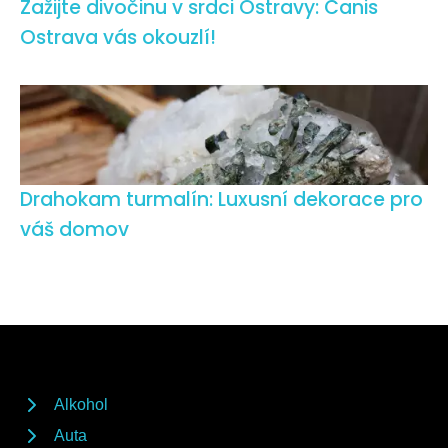
Zažijte divočinu v srdci Ostravy: Canis
Ostrava vás okouzlí!
Drahokam turmalín: Luxusní dekorace pro
váš domov
Alkohol
Auta