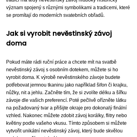
význam spojený s různými symbolikami a tradicemi, které
se promítají do moderních svatebních obřadů.
Jak si vyrobit nevěstinský závoj
doma
Pokud máte rádi ruční práce a chcete mít na svatbě
nevěstinský závoj s osobním dotekem, můžete si ho
vyrobit doma. K výrobě nevěstinského závoje budete
potřebovat jemnou tkaninu jako například šifon či krajku,
nůžky, nit a jehlu. Začněte tím, že si zvolíte délku a šířku
závoje dle vašich preferencí. Poté pečlivě ořízněte látku
na požadovaný tvar a přišijte okraje pro dokonalý finální
vzhled. Nakonec můžete zdobit závoj korálky, flitry nebo
květiny podle vašeho vkusu. Tímto způsobem si můžete
vytvořit unikátní nevěstinský závoj, který bude skvělou