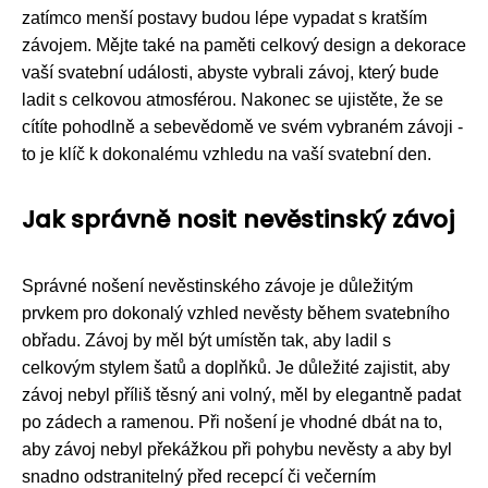
zatímco menší postavy budou lépe vypadat s kratším
závojem. Mějte také na paměti celkový design a dekorace
vaší svatební události, abyste vybrali závoj, který bude
ladit s celkovou atmosférou. Nakonec se ujistěte, že se
cítíte pohodlně a sebevědomě ve svém vybraném závoji -
to je klíč k dokonalému vzhledu na vaší svatební den.
Jak správně nosit nevěstinský závoj
Správné nošení nevěstinského závoje je důležitým
prvkem pro dokonalý vzhled nevěsty během svatebního
obřadu. Závoj by měl být umístěn tak, aby ladil s
celkovým stylem šatů a doplňků. Je důležité zajistit, aby
závoj nebyl příliš těsný ani volný, měl by elegantně padat
po zádech a ramenou. Při nošení je vhodné dbát na to,
aby závoj nebyl překážkou při pohybu nevěsty a aby byl
snadno odstranitelný před recepcí či večerním