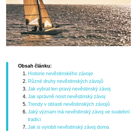
Obsah článku:
Historie nevěstinského závoje
Různé druhy nevěstinských závojů
Jak vybrat ten pravý nevěstinský závoj
Jak správně nosit nevěstinský závoj
Trendy v oblasti nevěstinských závojů
Jaký význam má nevěstinský závoj ve svatební
tradici
Jak si vyrobit nevěstinský závoj doma