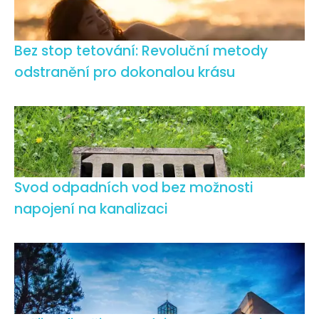
Bez stop tetování: Revoluční metody
odstranění pro dokonalou krásu
Svod odpadních vod bez možnosti
napojení na kanalizaci