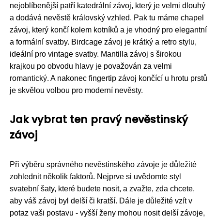
nejoblíbenější patří katedrální závoj, který je velmi dlouhý
a dodává nevěstě královský vzhled. Pak tu máme chapel
závoj, který končí kolem kotníků a je vhodný pro elegantní
a formální svatby. Birdcage závoj je krátký a retro stylu,
ideální pro vintage svatby. Mantilla závoj s širokou
krajkou po obvodu hlavy je považován za velmi
romantický. A nakonec fingertip závoj končící u hrotu prstů
je skvělou volbou pro moderní nevěsty.
Jak vybrat ten pravý nevěstinský
závoj
Při výběru správného nevěstinského závoje je důležité
zohlednit několik faktorů. Nejprve si uvědomte styl
svatební šaty, které budete nosit, a zvažte, zda chcete,
aby váš závoj byl delší či kratší. Dále je důležité vzít v
potaz vaši postavu - vyšší ženy mohou nosit delší závoje,