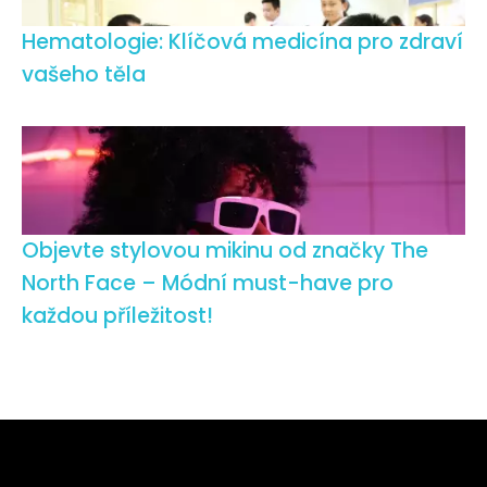
Hematologie: Klíčová medicína pro zdraví
vašeho těla
Objevte stylovou mikinu od značky The
North Face – Módní must-have pro
každou příležitost!