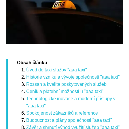
Obsah článku:
Úvod do taxi služby "aaa taxi"
Historie vzniku a vývoje společnosti "aaa taxi"
Rozsah a kvalita poskytovaných služeb
Ceník a platební možnosti u "aaa taxi"
Technologické inovace a moderní přístupy v
"aaa taxi"
Spokojenost zákazníků a reference
Budoucnost a plány společnosti "aaa taxi"
Závěr a shrnutí výhod využití služeb "aaa taxi"