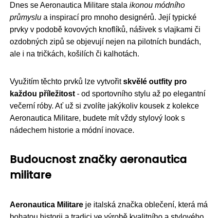
Dnes se Aeronautica Militare stala
ikonou módního
průmyslu
a inspirací pro mnoho designérů. Její typické
prvky v podobě kovových knoflíků, nášivek s vlajkami či
ozdobných zipů se objevují nejen na pilotních bundách,
ale i na tričkách, košilích či kalhotách.
Využitím těchto prvků lze vytvořit
skvělé outfity pro
každou příležitost
- od sportovního stylu až po elegantní
večerní róby. Ať už si zvolíte jakýkoliv kousek z kolekce
Aeronautica Militare, budete mít vždy stylový look s
nádechem historie a módní inovace.
Budoucnost značky aeronautica
militare
Aeronautica Militare
je italská značka oblečení, která má
bohatou historii a tradici ve výrobě kvalitního a stylového