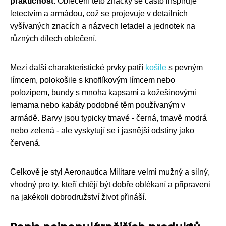
praktičnost
. Oblečení této značky se často inspiruje
letectvím a armádou, což se projevuje v detailních
vyšívaných znacích a názvech letadel a jednotek na
různých dílech oblečení.
Mezi další charakteristické prvky patří
košile
s pevným
límcem, polokošile s knoflíkovým límcem nebo
polozipem, bundy s mnoha kapsami a kožešinovými
lemama nebo kabáty podobné těm používaným v
armádě. Barvy jsou typicky tmavé - černá, tmavě modrá
nebo zelená - ale vyskytují se i jasnější odstíny jako
červená.
Celkově je styl Aeronautica Militare velmi mužný a silný,
vhodný pro ty, kteří chtějí být dobře oblékaní a připraveni
na jakékoli dobrodružství život přináší.