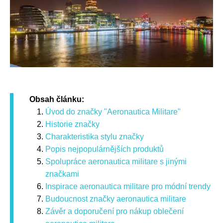
Obsah článku:
Úvod do značky "Aeronautica Militare"
Historie značky
Charakteristika stylu značky
Popis nejpopulárnějších produktů
Spolupráce aeronautica militare s jinými
značkami
Inspirace aeronautica militare pro módní trendy
Budoucnost značky aeronautica militare
Závěr a doporučení pro nákup oblečení