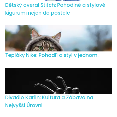
Dětský overal Stitch: Pohodlné a stylové
kigurumi nejen do postele
Tepláky Nike: Pohodlí a styl v jednom.
Divadlo Karlín: Kultura a Zábava na
Nejvyšší Úrovni