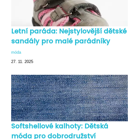
Letní paráda: Nejstylovější dětské
sandály pro malé parádníky
móda
27. 11. 2025
Softshellové kalhoty: Dětská
móda pro dobrodružství