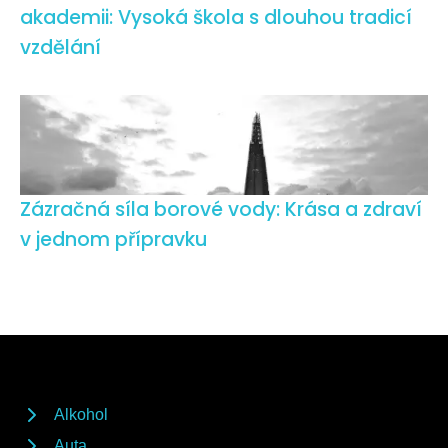
akademii: Vysoká škola s dlouhou tradicí
vzdělání
Zázračná síla borové vody: Krása a zdraví
v jednom přípravku
Alkohol
Auta