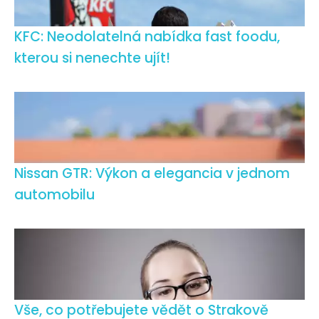
KFC: Neodolatelná nabídka fast foodu,
kterou si nenechte ujít!
Nissan GTR: Výkon a elegancia v jednom
automobilu
Vše, co potřebujete vědět o Strakově