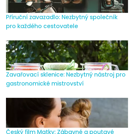
Příruční zavazadlo: Nezbytný společník
pro každého cestovatele
Zavařovací sklenice: Nezbytný nástroj pro
gastronomické mistrovství
Český film Matky: Zábavné a poutavé