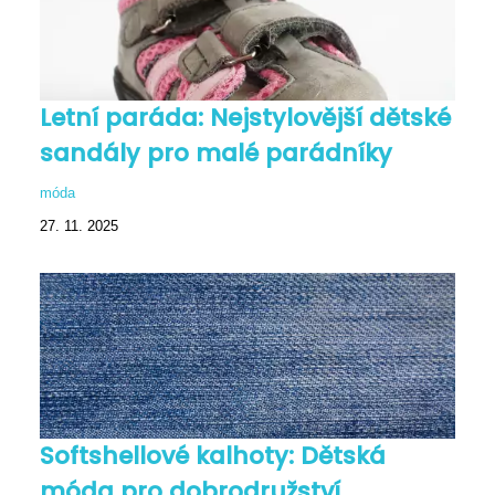
Letní paráda: Nejstylovější dětské
sandály pro malé parádníky
móda
27. 11. 2025
Softshellové kalhoty: Dětská
móda pro dobrodružství