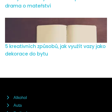
drama o mateřství
5 kreativních způsobů, jak využít vazy jako
dekorace do bytu
Alkohol
Auta