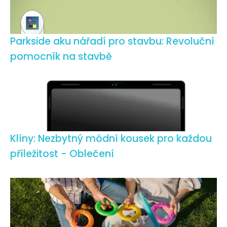
Parkside aku nářadí pro stavbu: Revoluční
pomocník na stavbě
Klíny: Nezbytný módní kousek pro každou
příležitost - Oblečení