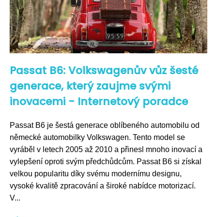
Passat B6: Volkswagenův vůz šesté
generace, který zaujme svými
inovacemi - Internetový poradce
Passat B6 je šestá generace oblíbeného automobilu od
německé automobilky Volkswagen. Tento model se
vyráběl v letech 2005 až 2010 a přinesl mnoho inovací a
vylepšení oproti svým předchůdcům. Passat B6 si získal
velkou popularitu díky svému modernímu designu,
vysoké kvalitě zpracování a široké nabídce motorizací.
V...