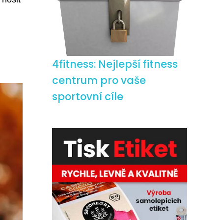
4fitness: Nejlepší fitness
centrum pro vaše
sportovní cíle