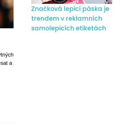
Značková lepicí páska je
trendem v reklamních
samolepicích etiketách
ytných
esat a