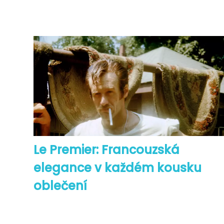
Le Premier: Francouzská
elegance v každém kousku
oblečení