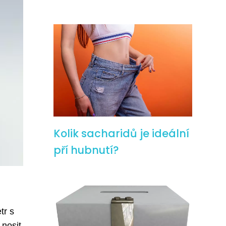
Kolik sacharidů je ideální
pří hubnutí?
tr s
 nosit