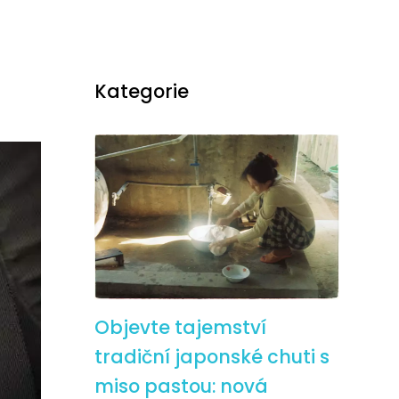
Kategorie
Objevte tajemství
tradiční japonské chuti s
miso pastou: nová