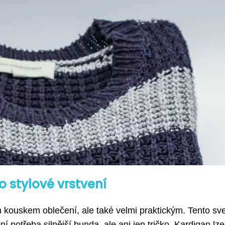
 stylové vrstvení
kouskem oblečení, ale také velmi praktickým. Tento sve
í potřeba silnější bunda, ale ani jen tričko. Kardigan lze