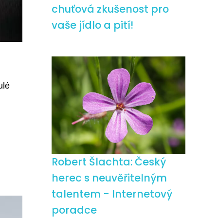
chuťová zkušenost pro
vaše jídlo a pití!
ulé
Robert Šlachta: Český
herec s neuvěřitelným
talentem - Internetový
poradce