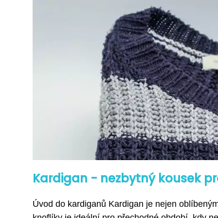
Kardigan - nezbytný kousek pro
Úvod do kardiganů Kardigan je nejen oblíbeným 
knoflíky je ideální pro přechodné období, kdy nen