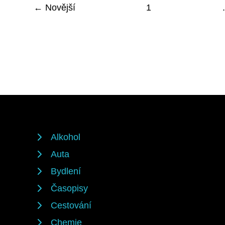
← Novější
1
.
Alkohol
Auta
Bydlení
Časopisy
Cestování
Chemie