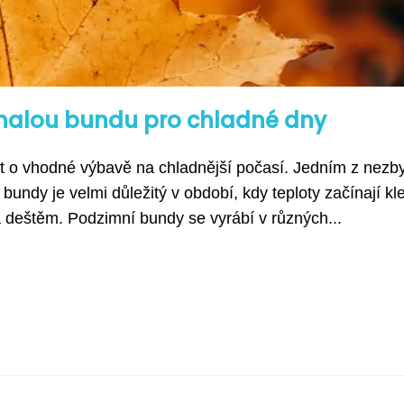
onalou bundu pro chladné dny
et o vhodné výbavě na chladnější počasí. Jedním z nezb
undy je velmi důležitý v období, kdy teploty začínají kl
 deštěm. Podzimní bundy se vyrábí v různých...