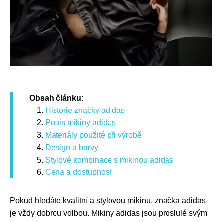
Obsah článku:
Historie značky adidas
Popis mikiny adidas
Materiály použité při výrobě
Design a barvy
Stylové kombinace s mikinou adidas
Cena a dostupnost
Pokud hledáte kvalitní a stylovou mikinu, značka adidas
je vždy dobrou volbou. Mikiny adidas jsou proslulé svým