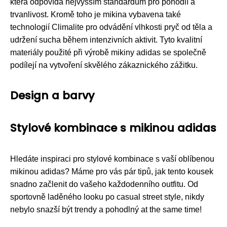
která odpovídá nejvyšším standardům pro pohodlí a
trvanlivost. Kromě toho je mikina vybavena také
technologií Climalite pro odvádění vlhkosti pryč od těla a
udržení sucha během intenzivních aktivit. Tyto kvalitní
materiály použité při výrobě mikiny adidas se společně
podílejí na vytvoření skvělého zákaznického zážitku.
Design a barvy
Stylové kombinace s mikinou adidas
Hledáte inspiraci pro stylové kombinace s vaší oblíbenou
mikinou adidas? Máme pro vás pár tipů, jak tento kousek
snadno začlenit do vašeho každodenního outfitu. Od
sportovně laděného looku po casual street style, nikdy
nebylo snazší být trendy a pohodlný at the same time!