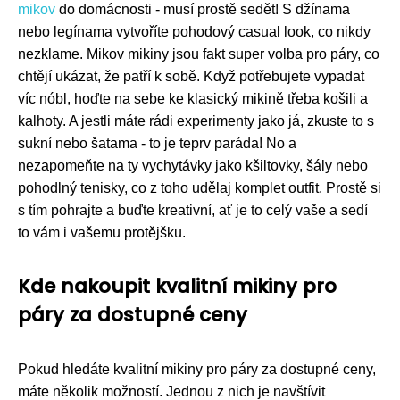
mikov
do domácnosti - musí prostě sedět! S džínama
nebo legínama vytvoříte pohodový casual look, co nikdy
nezklame. Mikov mikiny jsou fakt super volba pro páry, co
chtějí ukázat, že patří k sobě. Když potřebujete vypadat
víc nóbl, hoďte na sebe ke klasický mikině třeba košili a
kalhoty. A jestli máte rádi experimenty jako já, zkuste to s
sukní nebo šatama - to je teprv paráda! No a
nezapomeňte na ty vychytávky jako kšiltovky, šály nebo
pohodlný tenisky, co z toho udělaj komplet outfit. Prostě si
s tím pohrajte a buďte kreativní, ať je to celý vaše a sedí
to vám i vašemu protějšku.
Kde nakoupit kvalitní mikiny pro
páry za dostupné ceny
Pokud hledáte kvalitní mikiny pro páry za dostupné ceny,
máte několik možností. Jednou z nich je navštívit