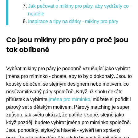
Jak pečovat o mikiny pro páry, aby vydržely co
nejdéle
Inspirace a tipy na dárky - mikiny pro páry
Co jsou mikiny pro páry a proč jsou
tak oblíbené
Vybírat mikiny pro páry je podobně vzrušující jako vybírat
jména pro miminko - chcete, aby to bylo dokonalý. Jsou to
kousky oblečení se stejným designem nebo motivem, co
nosí zamilovaný páry společně. Když už spolu čekáte
přírůstek a vybíráte
jména pro miminko
, můžete si pořídit i
párový set s dětským motivem. Párový matching je super
způsob, jak světu ukázat, že patříte k sobě, stejně jako
když později budete vybírat jména pro miminko společně.
Jsou pohodlný, stylový a hlavně - vytváří ten správný
pocit, že jste jeden tým. No a kdo by nechtěl mít něco, co