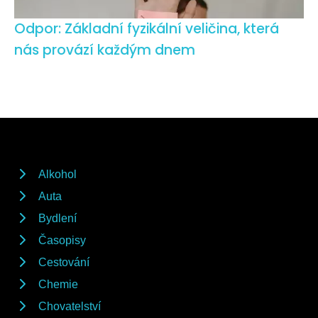
Odpor: Základní fyzikální veličina, která
nás provází každým dnem
Alkohol
Auta
Bydlení
Časopisy
Cestování
Chemie
Chovatelství