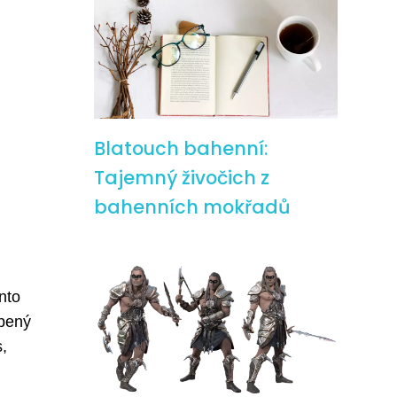
Blatouch bahenní:
Tajemný živočich z
bahenních mokřadů
nto
íbený
s,