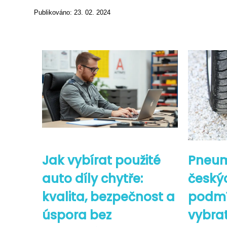
Publikováno: 23. 02. 2024
Jak vybírat použité
Pneum
auto díly chytře:
český
kvalita, bezpečnost a
podmí
úspora bez
vybra