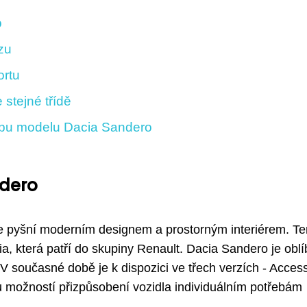
o
zu
ortu
stejné třídě
pu modelu Dacia Sandero
ndero
e pyšní moderním designem a prostorným interiérem. Te
, která patří do skupiny Renault. Dacia Sandero je obl
 V současné době je k dispozici ve třech verzích - Acces
u možností přizpůsobení vozidla individuálním potřebám