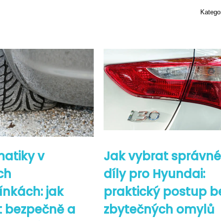
Katego
atiky v
Jak vybrat správn
ch
díly pro Hyundai:
nkách: jak
praktický postup b
t bezpečně a
zbytečných omylů