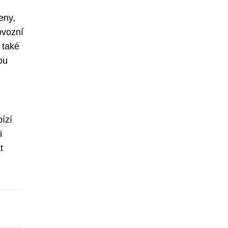
eny,
ovozní
 také
ou
ízí
i
t