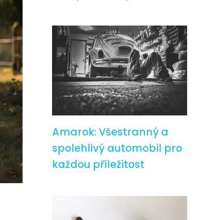
Amarok: Všestranný a
spolehlivý automobil pro
každou příležitost