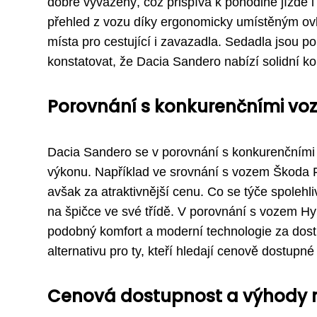
dobře vyvážený, což přispívá k pohodlné jízdě i
přehled z vozu díky ergonomicky umístěným ovlá
místa pro cestující i zavazadla. Sedadla jsou p
konstatovat, že Dacia Sandero nabízí solidní kom
Porovnání s konkurenčními vozy
Dacia Sandero se v porovnání s konkurenčními
výkonu. Například ve srovnání s vozem Škoda F
avšak za atraktivnější cenu. Co se týče spolehl
na špičce ve své třídě. V porovnání s vozem Hy
podobný komfort a moderní technologie za dost
alternativu pro ty, kteří hledají cenově dostupn
Cenová dostupnost a výhody 