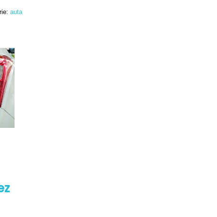
rie:
auta
é
ez