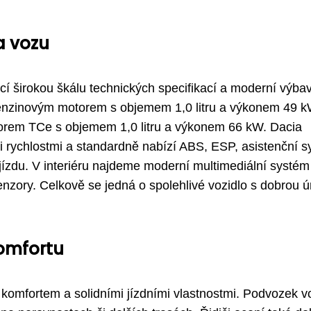
a vozu
í širokou škálu technických specifikací a moderní výba
 benzinovým motorem s objemem 1,0 litru a výkonem 49 k
motorem TCe s objemem 1,0 litru a výkonem 66 kW. Dacia
 rychlostmi a standardně nabízí ABS, ESP, asistenční 
jízdu. V interiéru najdeme moderní multimediální systém
enzory. Celkově se jedná o spolehlivé vozidlo s dobrou ú
komfortu
komfortem a solidními jízdními vlastnostmi. Podvozek v