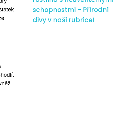
brý
schopnostmi - Přírodní
statek
ze
divy v naší rubrice!
a
hodlí,
ovněž