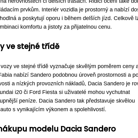
 na nerovnostech či delších trasách. Řidiči ocení také do
dacím prvkům. Interiér vozidla je prostorný a nabízí do
ohodlná a poskytují oporu i během delších jízd. Celkově l
binaci komfortu a jistoty za přijatelnou cenu.
 ve stejné třídě
 vozy ve stejné třídě vyznačuje skvělým poměrem ceny 
abia nabízí Sandero podobnou úroveň prostornosti a po
ivosti a nízkých provozních nákladů, Dacia Sandero je r
undai i20 či Ford Fiesta si uživatelé mohou vychutnat
upnější peníze. Dacia Sandero tak představuje skvělou
é auto s vynikajícím výkonem a spolehlivostí.
nákupu modelu Dacia Sandero