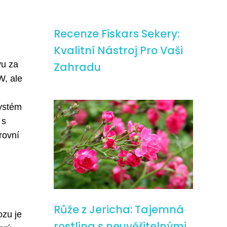
Recenze Fiskars Sekery:
Kvalitní Nástroj Pro Vaši
vu za
Zahradu
W, ale
systém
 s
rovní
Růže z Jericha: Tajemná
ozu je
rostlina s neuvěřitelnými