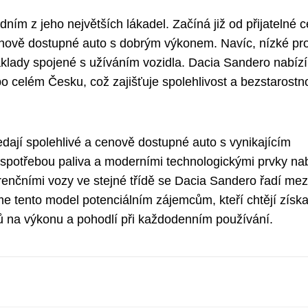
m z jeho největších lákadel. Začíná již od přijatelné c
í cenově dostupné auto s dobrým výkonem. Navíc, nízké pr
klady spojené s užíváním vozidla. Dacia Sandero nabízí
po celém Česku, což zajišťuje spolehlivost a bezstarostn
ledají spolehlivé a cenově dostupné auto s vynikajícím
spotřebou paliva a moderními technologickými prvky nab
enčními vozy ve stejné třídě se Dacia Sandero řadí mez
e tento model potenciálním zájemcům, kteří chtějí získa
 na výkonu a pohodlí při každodenním používání.