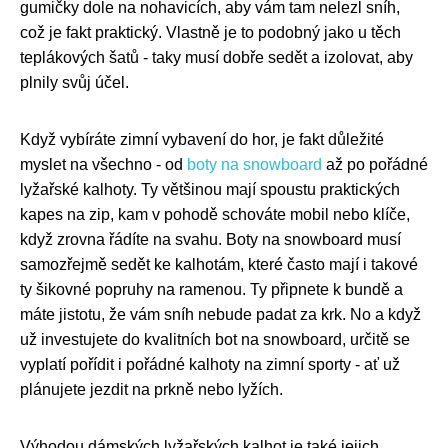
gumičky dole na nohavicích, aby vám tam nelezl sníh,
což je fakt praktický. Vlastně je to podobný jako u těch
teplákových šatů - taky musí dobře sedět a izolovat, aby
plnily svůj účel.
Když vybíráte zimní vybavení do hor, je fakt důležité
myslet na všechno - od
boty na snowboard
až po pořádné
lyžařské kalhoty. Ty většinou mají spoustu praktických
kapes na zip, kam v pohodě schováte mobil nebo klíče,
když zrovna řádíte na svahu. Boty na snowboard musí
samozřejmě sedět ke kalhotám, které často mají i takové
ty šikovné popruhy na ramenou. Ty připnete k bundě a
máte jistotu, že vám sníh nebude padat za krk. No a když
už investujete do kvalitních bot na snowboard, určitě se
vyplatí pořídit i pořádné kalhoty na zimní sporty - ať už
plánujete jezdit na prkně nebo lyžích.
Výhodou dámských lyžařských kalhot je také jejich