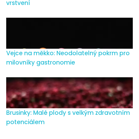
vrstvení
Vejce na měkko: Neodolatelný pokrm pro
milovníky gastronomie
Brusinky: Malé plody s velkým zdravotním
potenciálem