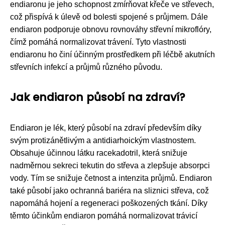
endiaronu je jeho schopnost zmírňovat křeče ve střevech,
což přispívá k úlevě od bolesti spojené s průjmem. Dále
endiaron podporuje obnovu rovnováhy střevní mikroflóry,
čímž pomáhá normalizovat trávení. Tyto vlastnosti
endiaronu ho činí účinným prostředkem při léčbě akutních
střevních infekcí a průjmů různého původu.
Jak endiaron působí na zdraví?
Endiaron je lék, který působí na zdraví především díky
svým protizánětlivým a antidiarhoickým vlastnostem.
Obsahuje účinnou látku racekadotril, která snižuje
nadměrnou sekreci tekutin do střeva a zlepšuje absorpci
vody. Tím se snižuje četnost a intenzita průjmů. Endiaron
také působí jako ochranná bariéra na sliznici střeva, což
napomáhá hojení a regeneraci poškozených tkání. Díky
těmto účinkům endiaron pomáhá normalizovat trávicí