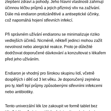
zlepšení zdraví a pohody. Jeho hlavní vlastnosti zahrnují
účinnou léčbu průjmů a jejich příznivý vliv na zažívání.
Dále má endiaron protizánětlivé a antiseptické účinky,
což napomáhá hojení střevních infekcí.
Při správném užívání endiaronu se minimalizuje riziko
vedlejších účinků. Nicméně, někteří jedinci mohou zažít
nevolnost nebo alergické reakce. Proto je důležité
dodržovat doporučené dávkování a konzultovat s lékařem
před jeho užíváním.
Endiaron je vhodný pro širokou skupinu lidí, včetně
dospělých i dětí od 3 let věku. Je doporučený zejména
pro ty, kteří trpí průjmy způsobenými střevními infekcemi
nebo antibiotiky.
Tento univerzální lék lze zakoupit ve formě tablet bez