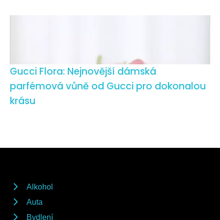
Gucci Flora: Nejnovější dámská
parfémová vůně od Gucci pro dokonalou
krásu
Alkohol
Auta
Bydlení