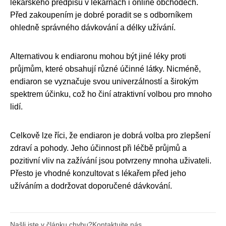
lékařského předpisu v lékárnách i online obchodech.
Před zakoupením je dobré poradit se s odborníkem
ohledně správného dávkování a délky užívání.
Alternativou k endiaronu mohou být jiné léky proti
průjmům, které obsahují různé účinné látky. Nicméně,
endiaron se vyznačuje svou univerzálností a širokým
spektrem účinku, což ho činí atraktivní volbou pro mnoho
lidí.
Celkově lze říci, že endiaron je dobrá volba pro zlepšení
zdraví a pohody. Jeho účinnost při léčbě průjmů a
pozitivní vliv na zažívání jsou potvrzeny mnoha uživateli.
Přesto je vhodné konzultovat s lékařem před jeho
užíváním a dodržovat doporučené dávkování.
Našli jste v článku chybu?
Kontaktujte nás