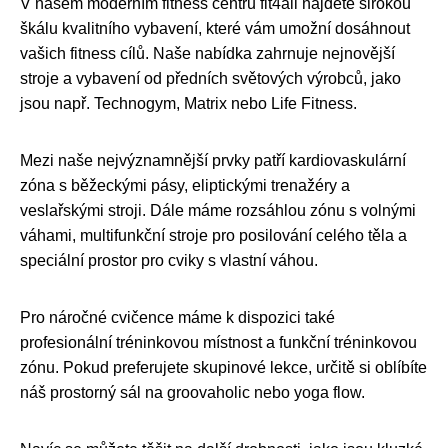
V našem moderním fitness centru fit4all najdete širokou
škálu kvalitního vybavení, které vám umožní dosáhnout
vašich fitness cílů. Naše nabídka zahrnuje nejnovější
stroje a vybavení od předních světových výrobců, jako
jsou např. Technogym, Matrix nebo Life Fitness.
Mezi naše nejvýznamnější prvky patří kardiovaskulární
zóna s běžeckými pásy, eliptickými trenažéry a
veslařskými stroji. Dále máme rozsáhlou zónu s volnými
váhami, multifunkční stroje pro posilování celého těla a
speciální prostor pro cviky s vlastní váhou.
Pro náročné cvičence máme k dispozici také
profesionální tréninkovou místnost a funkční tréninkovou
zónu. Pokud preferujete skupinové lekce, určitě si oblíbíte
náš prostorný sál na groovaholic nebo yoga flow.