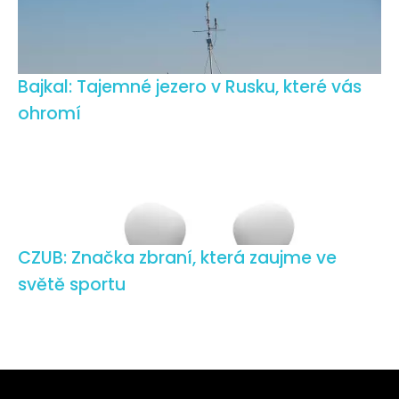
Bajkal: Tajemné jezero v Rusku, které vás
ohromí
CZUB: Značka zbraní, která zaujme ve
světě sportu