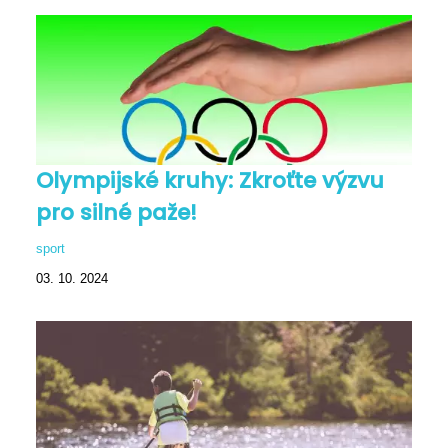
Olympijské kruhy: Zkroťte výzvu
pro silné paže!
sport
03. 10. 2024