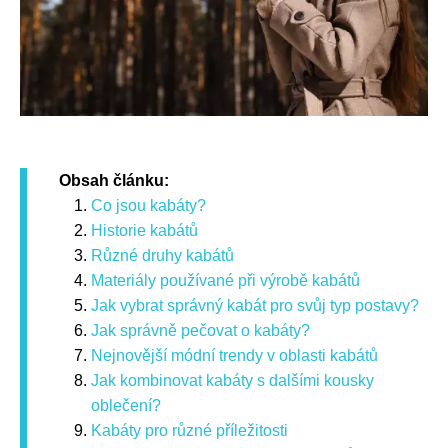
Obsah článku:
Co jsou kabáty?
Historie kabátů
Různé druhy kabátů
Materiály používané při výrobě kabátů
Jak vybrat správný kabát pro svůj typ postavy?
Jak správně pečovat o kabáty?
Nejnovější módní trendy v oblasti kabátů
Jak kombinovat kabáty s dalšími kousky
oblečení?
Kabáty pro různé příležitosti