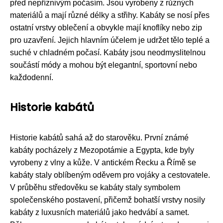
před nepříznivým počasím. Jsou vyrobeny z různých
materiálů a mají různé délky a střihy. Kabáty se nosí přes
ostatní vrstvy oblečení a obvykle mají knoflíky nebo zip
pro uzavření. Jejich hlavním účelem je udržet tělo teplé a
suché v chladném počasí. Kabáty jsou neodmyslitelnou
součástí módy a mohou být elegantní, sportovní nebo
každodenní.
Historie kabátů
Historie kabátů sahá až do starověku. První známé
kabáty pocházely z Mezopotámie a Egypta, kde byly
vyrobeny z vlny a kůže. V antickém Řecku a Římě se
kabáty staly oblíbeným oděvem pro vojáky a cestovatele.
V průběhu středověku se kabáty staly symbolem
společenského postavení, přičemž bohatší vrstvy nosily
kabáty z luxusních materiálů jako hedvábí a samet.