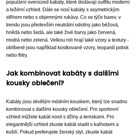
populární oversized kabáty, které dodávají outfitu moderní
a ležérní vzhled. Dále se nosí kabáty s asymetrickým
střihem nebo s objemnými rukávy. Co se týče barev, v
trendu jsou především neutrální odstíny jako béžová,
hnědá nebo šedá, ale také živé barvy jako červená,
modrá nebo zelená. Velkou roli hrají také vzory a textury -
oblíbené jsou například kostkované vzory, leopardí potisk
nebo flitry.
Jak kombinovat kabáty s dalšími
kousky oblečení?
Kabáty jsou skvělým módním kouskem, který lze snadno
kombinovat s dalšími kousky oblečení. Pro sportovní
vzhled můžete kabát nosit s džíny a teniskami. Pro
elegantnější vzhled zkuste kabát sladit s kalhotami a
košilí. Pokud preferujete ženský styl, zkuste kabát