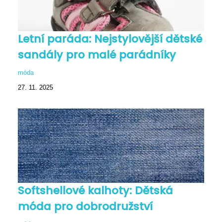
Letní paráda: Nejstylovější dětské
sandály pro malé parádníky
móda
27. 11. 2025
Softshellové kalhoty: Dětská
móda pro dobrodružství