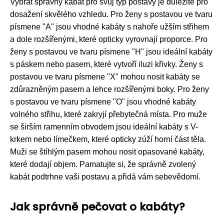
Vybrat správný kabát pro svůj typ postavy je důležité pro
dosažení skvělého vzhledu. Pro ženy s postavou ve tvaru
písmene "A" jsou vhodné kabáty s nahoře užším střihem
a dole rozšířenými, které opticky vyrovnají proporce. Pro
ženy s postavou ve tvaru písmene "H" jsou ideální kabáty
s páskem nebo pasem, které vytvoří iluzi křivky. Ženy s
postavou ve tvaru písmene "X" mohou nosit kabáty se
zdůrazněným pasem a lehce rozšířenými boky. Pro ženy
s postavou ve tvaru písmene "O" jsou vhodné kabáty
volného střihu, které zakryjí přebytečná místa. Pro muže
se širším ramenním obvodem jsou ideální kabáty s V-
krkem nebo límečkem, které opticky zúží horní část těla.
Muži se štíhlým pasem mohou nosit opasované kabáty,
které dodají objem. Pamatujte si, že správně zvolený
kabát podtrhne vaši postavu a přidá vám sebevědomí.
Jak správně pečovat o kabáty?