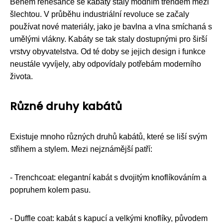
Během renesance se kabáty staly módním trendem mezi
šlechtou. V průběhu industriální revoluce se začaly
používat nové materiály, jako je bavlna a vlna smíchaná s
umělými vlákny. Kabáty se tak staly dostupnými pro širší
vrstvy obyvatelstva. Od té doby se jejich design i funkce
neustále vyvíjely, aby odpovídaly potřebám moderního
života.
Různé druhy kabátů
Existuje mnoho různých druhů kabátů, které se liší svým
střihem a stylem. Mezi nejznámější patří:
- Trenchcoat: elegantní kabát s dvojitým knoflíkováním a
popruhem kolem pasu.
- Duffle coat: kabát s kapucí a velkými knoflíky, původem