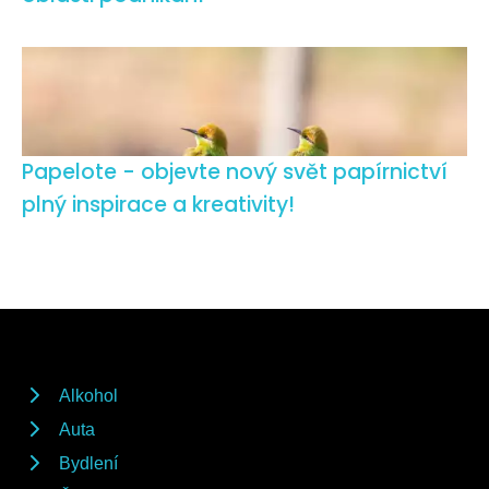
Papelote - objevte nový svět papírnictví
plný inspirace a kreativity!
Alkohol
Auta
Bydlení