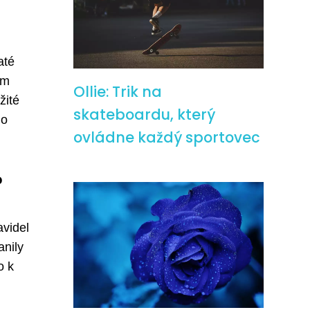
até
ým
Ollie: Trik na
žité
skateboardu, který
do
ovládne každý sportovec
?
avidel
anily
o k