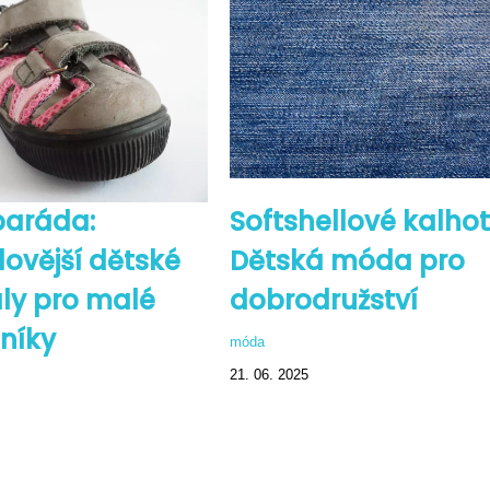
paráda:
Softshellové kalhot
lovější dětské
Dětská móda pro
ly pro malé
dobrodružství
níky
móda
21. 06. 2025