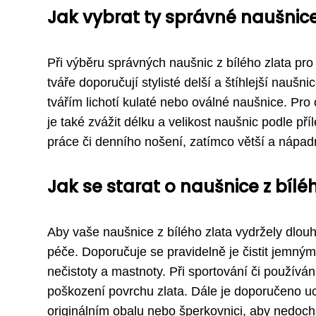
Jak vybrat ty správné naušnice 
Při výběru správných naušnic z bílého zlata pro v
tváře doporučují stylisté delší a štíhlejší nauš
tvářím lichotí kulaté nebo oválné naušnice. Pro 
je také zvážit délku a velikost naušnic podle př
práce či denního nošení, zatímco větší a nápad
Jak se starat o naušnice z bílé
Aby vaše naušnice z bílého zlata vydržely dlouh
péče. Doporučuje se pravidelně je čistit jemný
nečistoty a mastnoty. Při sportování či použív
poškození povrchu zlata. Dále je doporučeno uch
originálním obalu nebo šperkovnici, aby nedoch