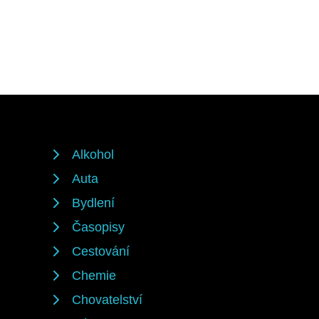
Alkohol
Auta
Bydlení
Časopisy
Cestování
Chemie
Chovatelství