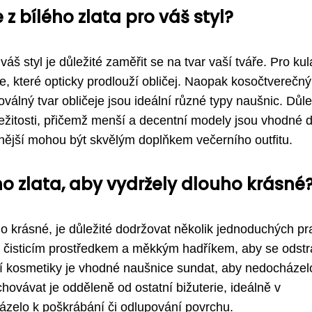
z bílého zlata pro váš styl?
áš styl je důležité zaměřit se na tvar vaší tváře. Pro kul
nice, které opticky prodlouží obličej. Naopak kosočtverečn
oválný tvar obličeje jsou ideální různé typy naušnic. Důle
íležitosti, přičemž menší a decentní modely jsou vhodné 
nější mohou být skvělým doplňkem večerního outfitu.
ho zlata, aby vydržely dlouho krásné
o krásné, je důležité dodržovat několik jednoduchých pr
m čisticím prostředkem a měkkým hadříkem, aby se odstr
ání kosmetiky je vhodné naušnice sundat, aby nedocházel
ovávat je odděleně od ostatní bižuterie, ideálně v
ázelo k poškrábání či odlupování povrchu.