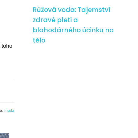
Růžová voda: Tajemství
zdravé pleti a
blahodárného účinku na
tělo
 toho
ie:
móda