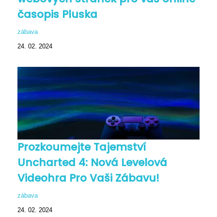
časopis Pluska
zábava
24. 02. 2024
Prozkoumejte Tajemství
Uncharted 4: Nová Levelová
Videohra Pro Vaši Zábavu!
zábava
24. 02. 2024