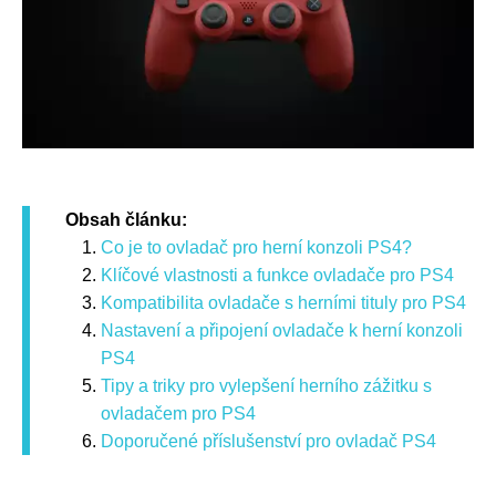
Obsah článku:
Co je to ovladač pro herní konzoli PS4?
Klíčové vlastnosti a funkce ovladače pro PS4
Kompatibilita ovladače s herními tituly pro PS4
Nastavení a připojení ovladače k herní konzoli
PS4
Tipy a triky pro vylepšení herního zážitku s
ovladačem pro PS4
Doporučené příslušenství pro ovladač PS4