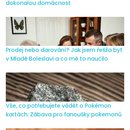
dokonalou domácnost
Prodej nebo darování? Jak jsem řešila byt
v Mladé Boleslavi a co mě to naučilo
Vše, co potřebujete vědět o Pokémon
kartách: Zábava pro fanoušky pokemonů