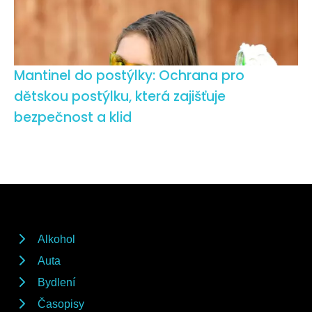
Mantinel do postýlky: Ochrana pro
dětskou postýlku, která zajišťuje
bezpečnost a klid
Alkohol
Auta
Bydlení
Časopisy