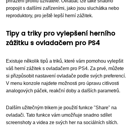
přiřazení profilu uživatele. Ovladač lze také snadno
propojit s dalšími zařízeními, jako jsou sluchátka nebo
reproduktory, pro ještě lepší herní zážitek.
Tipy a triky pro vylepšení herního
zážitku s ovladačem pro PS4
Existuje několik tipů a triků, které vám pomohou vylepšit
váš herní zážitek s ovladačem pro PS4. Za prvé, můžete
si přizpůsobit nastavení ovladače podle svých preferencí.
V menu konzole najdete možnosti pro úpravu citlivosti
analogových páček, reakční doby a dalších parametrů.
Dalším užitečným trikem je použití funkce "Share" na
ovladači. Tato funkce vám umožňuje snadno sdílet
screenshoty a videa ze svých her na sociálních sítích.