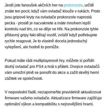
Jestli jste fanoušek akčních her na
prokonzole
, určitě
znáte ten pocit, když vám ovladač klouže v rukách. Proto
jsou gripové kryty na ovladače prokonzole naprostá
pecka - prostě je nacvaknete a máte mnohem lepší
kontrolu nad tím, co se děje ve hře. Na prokonzole tyhle
přídavný gripy fakt dělají rozdíl, zvlášť když potřebujete
rychle reagovat. Je to vlastně docela jednoduchý
vylepšení, ale hodně to pomůže.
Pokud máte rádi multiplayerové hry, můžete si pořídit
druhý ovladač pro PS4 a hrát s přáteli. Dvojice ovladačů
vám umožní plně se ponořit do akce a zažít skvělý herní
zážitek ve společnosti.
V neposlední řadě, nezapomeňte pravidelně aktualizovat
firmware vašeho ovladače. Aktualizace firmware zajišťuje
optimální výkon a kompatibilitu s nejnovějšími hrami.