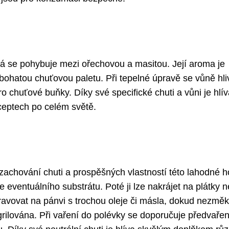
rá se pohybuje mezi ořechovou a masitou. Její aroma je
ohatou chuťovou paletu. Při tepelné úpravě se vůně hli
ro chuťové buňky. Díky své specifické chuti a vůni je hlí
ceptech po celém světě.
 zachování chuti a prospěšných vlastností této lahodné h
se eventuálního substrátu. Poté ji lze nakrájet na plátky 
ipravovat na pánvi s trochou oleje či másla, dokud nezmě
ilována. Při vaření do polévky se doporučuje předvařen