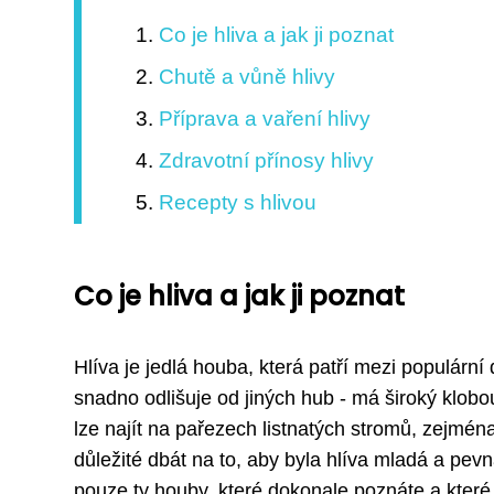
Co je hliva a jak ji poznat
Chutě a vůně hlivy
Příprava a vaření hlivy
Zdravotní přínosy hlivy
Recepty s hlivou
Co je hliva a jak ji poznat
Hlíva je jedlá houba, která patří mezi populární 
snadno odlišuje od jiných hub - má široký klobo
lze najít na pařezech listnatých stromů, zejména
důležité dbát na to, aby byla hlíva mladá a pev
pouze ty houby, které dokonale poznáte a kter