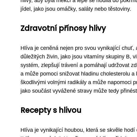
hlivy, aby byla měkčí a lépe se hodila do pokrm
jídel, jako jsou omáčky, saláty nebo těstoviny.
Zdravotní přínosy hlivy
Hlíva je ceněná nejen pro svou vynikající chuť,
důležitých živin, jako jsou vitamíny skupiny B, v
systém, zlepšují trávení a pomáhají udržovat zd
a může pomoci snižovat hladinu cholesterolu a k
škodlivými volnými radikály a může napomoci p
jako součást vyvážené stravy může tedy přinés
Recepty s hlivou
Hlíva je vynikající houbou, která se skvěle hod