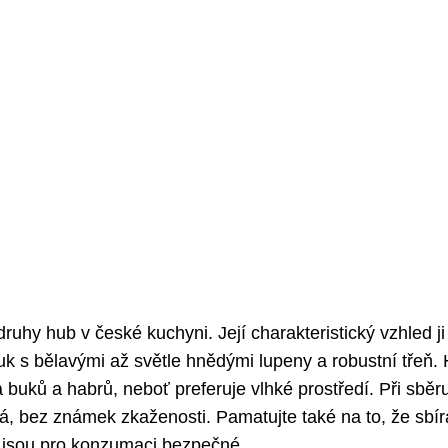
druhy hub v české kuchyni. Její charakteristický vzhled ji
uk s bělavými až světle hnědými lupeny a robustní třeň. 
 buků a habrů, neboť preferuje vlhké prostředí. Při sběru
ná, bez známek zkaženosti. Pamatujte také na to, že sbír
é jsou pro konzumaci bezpečné.