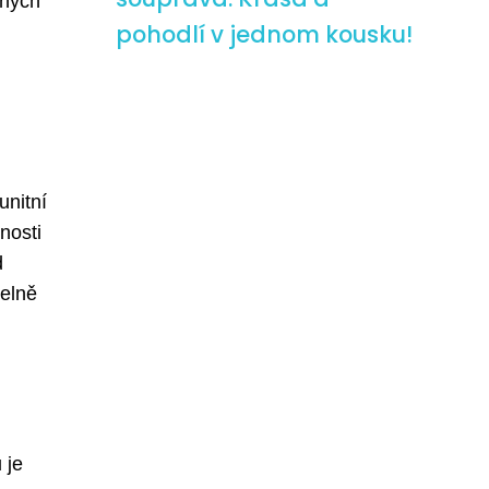
zných
pohodlí v jednom kousku!
unitní
nosti
d
delně
 je