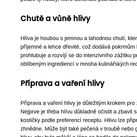
Chutě a vůně hlivy
Hlíva je houbou s jemnou a lahodnou chutí, kte
příjemné a lehce dřevité, což dodává pokrmům b
prohlubuje a rozvíjí se do intenzivního zážitku p
oblíbeným ingrediencí v mnoha kulinářských re
Příprava a vaření hlivy
Příprava a vaření hlivy je důležitým krokem pro
Nejprve je třeba hlívu důkladně očistit a zbavit 
kostičky podle preferencí receptu. Hlivu lze př
zhnědne. Může být také pečená v troubě nebo gr