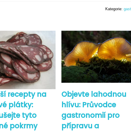
Kategorie:
gas
ší recepty na
Objevte lahodnou
é plátky:
hlívu: Průvodce
šejte tyto
gastronomií pro
né pokrmy
přípravu a