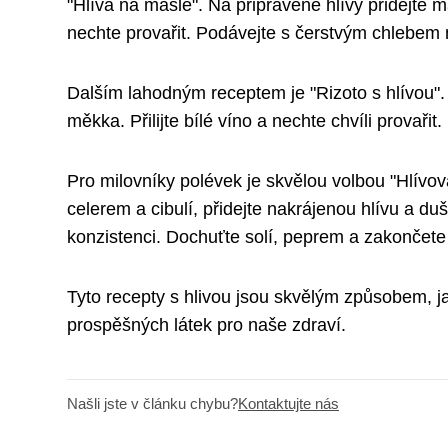
"Hlíva na másle". Na připravené hlívy přidejte m
nechte provařit. Podávejte s čerstvým chlebe
Dalším lahodným receptem je "Rizoto s hlívou". V
měkka. Přilijte bílé víno a nechte chvíli provař
Pro milovníky polévek je skvělou volbou "Hlívo
celerem a cibulí, přidejte nakrájenou hlívu a du
konzistenci. Dochuťte solí, peprem a zakončet
Tyto recepty s hlivou jsou skvělým způsobem, ja
prospěšných látek pro naše zdraví.
Našli jste v článku chybu?
Kontaktujte nás