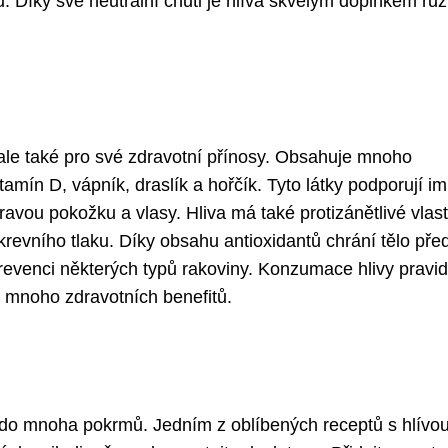
u. Díky své neutrální chuti je hlíva skvělým doplňkem rů
 ale také pro své zdravotní přínosy. Obsahuje mnoho
itamín D, vápník, draslík a hořčík. Tyto látky podporují im
ravou pokožku a vlasy. Hliva má také protizánětlivé vlast
revního tlaku. Díky obsahu antioxidantů chrání tělo pře
revenci některých typů rakoviny. Konzumace hlivy pravi
t mnoho zdravotních benefitů.
í do mnoha pokrmů. Jedním z oblíbených receptů s hlívou