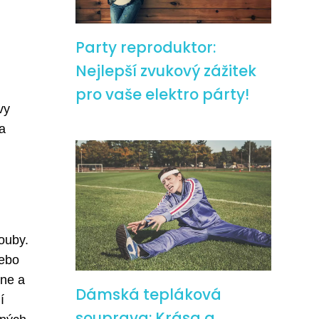
Party reproduktor:
Nejlepší zvukový zážitek
pro vaše elektro párty!
vy
va
ouby.
nebo
kne a
Dámská tepláková
í
souprava: Krása a