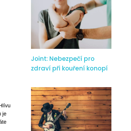
Joint: Nebezpečí pro
zdraví při kouření konopí
Hlívu
 je
áte