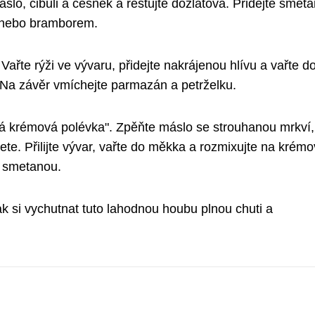
áslo, cibuli a česnek a restujte dozlatova. Přidejte smet
m nebo bramborem.
ařte rýži ve vývaru, přidejte nakrájenou hlívu a vařte d
it. Na závěr vmíchejte parmazán a petrželku.
vá krémová polévka". Zpěňte máslo se strouhanou mrkví,
šete. Přilijte vývar, vařte do měkka a rozmixujte na krém
e smetanou.
k si vychutnat tuto lahodnou houbu plnou chuti a