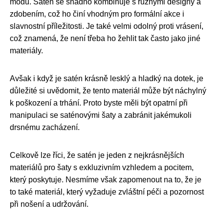
módu. Satén se snadno kombinuje s různými designy a
zdobením, což ho činí vhodným pro formální akce i
slavnostní příležitosti. Je také velmi odolný proti vrásení,
což znamená, že není třeba ho žehlit tak často jako jiné
materiály.
Avšak i když je satén krásně lesklý a hladký na dotek, je
důležité si uvědomit, že tento materiál může být náchylný
k poškození a trhání. Proto byste měli být opatrní při
manipulaci se saténovými šaty a zabránit jakémukoli
drsnému zacházení.
Celkově lze říci, že satén je jeden z nejkrásnějších
materiálů pro šaty s exkluzivním vzhledem a pocitem,
který poskytuje. Nesmíme však zapomenout na to, že je
to také materiál, který vyžaduje zvláštní péči a pozornost
při nošení a udržování.