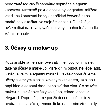
nebo zlaté lodičky či sandálky doplněné elegantní
kabelkou. Nicméně pokud chcete být originální, můžete
vsadit na kontrastní barvy - například červené nebo
modré boty s taškou ve stejném odstínu. Důležité je
ovšem dbát na to, aby vaše obuv byla pohodlná a padla
Vám dokonale.
3. Účesy a make-up
Když si oblékáme saténové šaty, měli bychom myslet
také na účesy a make-up, které k nim budou nejlépe ladit.
Satén je velmi elegantní materiál, takže doporučujeme
účesy s jemným a sofistikovaným vzhledem, jako jsou
například elegantní drdol nebo svůdná vlna. Co se týče
make-upu, saténové šaty volají po jednoduchosti a
eleganci. Doporučujeme použít decentní oční stín v
neutrálních barvách, jemnou linku na horním víčku a rty