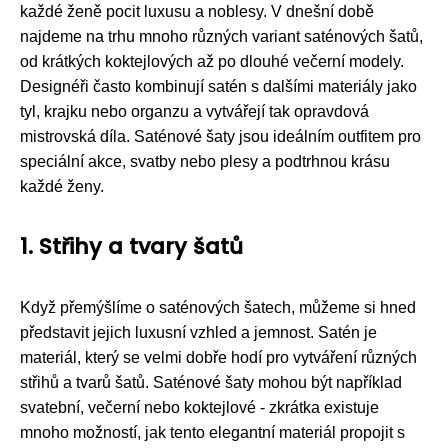
každé ženě pocit luxusu a noblesy. V dnešní době
najdeme na trhu mnoho různých variant saténových šatů,
od krátkých koktejlových až po dlouhé večerní modely.
Designéři často kombinují satén s dalšími materiály jako
tyl, krajku nebo organzu a vytvářejí tak opravdová
mistrovská díla. Saténové šaty jsou ideálním outfitem pro
speciální akce, svatby nebo plesy a podtrhnou krásu
každé ženy.
1. Střihy a tvary šatů
Když přemýšlíme o saténových šatech, můžeme si hned
představit jejich luxusní vzhled a jemnost. Satén je
materiál, který se velmi dobře hodí pro vytváření různých
střihů a tvarů šatů. Saténové šaty mohou být například
svatební, večerní nebo koktejlové - zkrátka existuje
mnoho možností, jak tento elegantní materiál propojit s