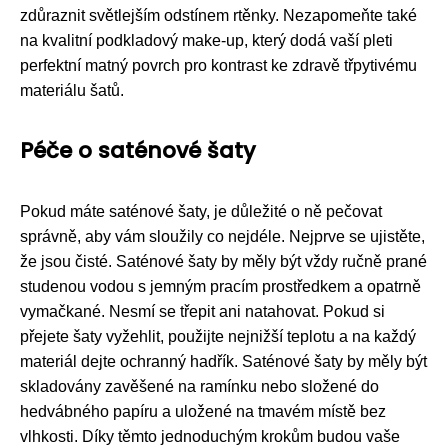
zdůraznit světlejším odstínem rtěnky. Nezapomeňte také
na kvalitní podkladový make-up, který dodá vaší pleti
perfektní matný povrch pro kontrast ke zdravě třpytivému
materiálu šatů.
Péče o saténové šaty
Pokud máte saténové šaty, je důležité o ně pečovat
správně, aby vám sloužily co nejdéle. Nejprve se ujistěte,
že jsou čisté. Saténové šaty by měly být vždy ručně prané
studenou vodou s jemným pracím prostředkem a opatrně
vymačkané. Nesmí se třepit ani natahovat. Pokud si
přejete šaty vyžehlit, použijte nejnižší teplotu a na každý
materiál dejte ochranný hadřík. Saténové šaty by měly být
skladovány zavěšené na ramínku nebo složené do
hedvábného papíru a uložené na tmavém místě bez
vlhkosti. Díky těmto jednoduchým krokům budou vaše