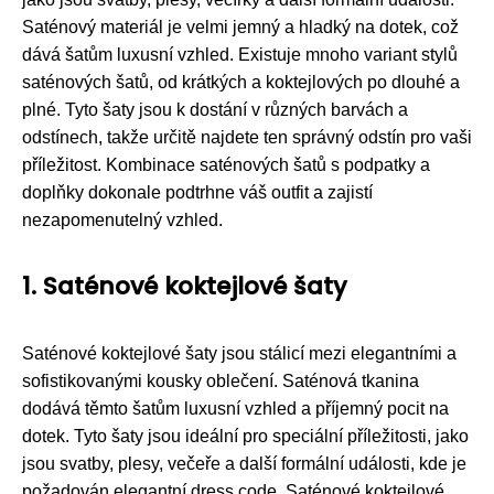
Saténový materiál je velmi jemný a hladký na dotek, což
dává šatům luxusní vzhled. Existuje mnoho variant stylů
saténových šatů, od krátkých a koktejlových po dlouhé a
plné. Tyto šaty jsou k dostání v různých barvách a
odstínech, takže určitě najdete ten správný odstín pro vaši
příležitost. Kombinace saténových šatů s podpatky a
doplňky dokonale podtrhne váš outfit a zajistí
nezapomenutelný vzhled.
1. Saténové koktejlové šaty
Saténové koktejlové šaty jsou stálicí mezi elegantními a
sofistikovanými kousky oblečení. Saténová tkanina
dodává těmto šatům luxusní vzhled a příjemný pocit na
dotek. Tyto šaty jsou ideální pro speciální příležitosti, jako
jsou svatby, plesy, večeře a další formální události, kde je
požadován elegantní dress code. Saténové koktejlové