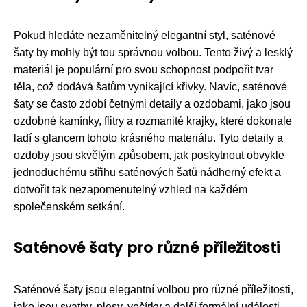
Pokud hledáte nezaměnitelný elegantní styl, saténové
šaty by mohly být tou správnou volbou. Tento živý a lesklý
materiál je populární pro svou schopnost podpořit tvar
těla, což dodává šatům vynikající křivky. Navíc, saténové
šaty se často zdobí četnými detaily a ozdobami, jako jsou
ozdobné kamínky, flitry a rozmanité krajky, které dokonale
ladí s glancem tohoto krásného materiálu. Tyto detaily a
ozdoby jsou skvělým způsobem, jak poskytnout obvykle
jednoduchému střihu saténových šatů nádherný efekt a
dotvořit tak nezapomenutelný vzhled na každém
společenském setkání.
Saténové šaty pro různé příležitosti
Saténové šaty jsou elegantní volbou pro různé příležitosti,
jako jsou svatby, plesy, večírky a další formální události.