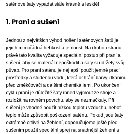
saténové šaty vypadat stále krásně a lesklé!
1. Praní a sušení
Jednou z největších výhod nošení saténových šatů je
jejich mimořádná hebkost a jemnost. Na druhou stranu,
právě tato kvalita vyžaduje speciální postup při praní a
sušení, aby se materiál nepoškodil a šaty si udržely svůj
půvab. Pro praní saténu je nejlepší použít jemné prací
prostředky a studenou vodu, která ochrání barvy i tkaninu
před změkčovači a dalšími chemikáliemi. Po ukončení
cyklu praní je důležité šaty ihned vyjmout ze stroje a
rozložit na rovném povrchu, aby se nezmačkaly. Při
sušení je vhodné použít nízkou teplotu vzduchu, neboť
teplo může způsobit poškození saténu. Pokud jsou šaty
extrémně citlivé na žehlení, doporučujeme ještě před
sušením použít speciální sprej na snadnější žehlení a