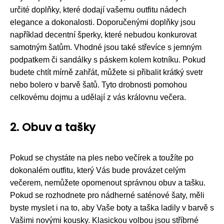
určité doplňky, které dodají vašemu outfitu nádech
elegance a dokonalosti. Doporučenými doplňky jsou
například decentní šperky, které nebudou konkurovat
samotným šatům. Vhodné jsou také střevíce s jemným
podpatkem či sandálky s páskem kolem kotníku. Pokud
budete chtít mírně zahřát, můžete si přibalit krátký svetr
nebo bolero v barvě šatů. Tyto drobnosti pomohou
celkovému dojmu a udělají z vás královnu večera.
2. Obuv a tašky
Pokud se chystáte na ples nebo večírek a toužíte po
dokonalém outfitu, který Vás bude provázet celým
večerem, nemůžete opomenout správnou obuv a tašku.
Pokud se rozhodnete pro nádherné saténové šaty, měli
byste myslet i na to, aby Vaše boty a taška ladily v barvě s
Vašimi novými kousky. Klasickou volbou jsou stříbrné