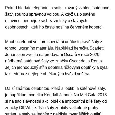
Pokud hledáte elegantní a sofistikovaný vzhled, saténové
šaty jsou tou správnou volbou. A když už o saténu
mluvíme, neobejde se bez zmínky o slavných
osobnostech, kteří ho často nosí na červeném koberci.
Mnoho celebrit volí pro speciální události právě šaty z
tohoto luxusního materiálu. Například herečka Scarlett
Johansson zvolila na předávání Oscarů v roce 2020
nádherné saténové šaty ze značky Oscar de la Renta.
Jejich jednoduchý střih doplnila růžovými doplňky a byla
tak jednou z nejlépe oblékaných hvězd večera.
Další známou celebritou, která si oblíbila saténové šaty,
je například modelka Kendall Jenner. Na Met Gala 2018
si na tuto slavnostní akci oblékla impozantní bílé šaty od
značky Off-White. Tyto šaty zdobily velkolepé pruhy
saténu a staly se jedním z nejdiskutovanějších outfitů