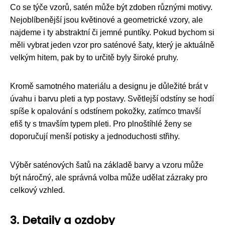
Co se týče vzorů, satén může být zdoben různými motivy.
Nejoblíbenější jsou květinové a geometrické vzory, ale
najdeme i ty abstraktní či jemné puntíky. Pokud bychom si
měli vybrat jeden vzor pro saténové šaty, který je aktuálně
velkým hitem, pak by to určitě byly široké pruhy.
Kromě samotného materiálu a designu je důležité brát v
úvahu i barvu pleti a typ postavy. Světlejší odstíny se hodí
spíše k opalování s odstínem pokožky, zatímco tmavší
efiš ty s tmavším typem pleti. Pro plnoštíhlé ženy se
doporučují menší potisky a jednoduchosti střihy.
Výběr saténových šatů na základě barvy a vzoru může
být náročný, ale správná volba může udělat zázraky pro
celkový vzhled.
3. Detaily a ozdoby