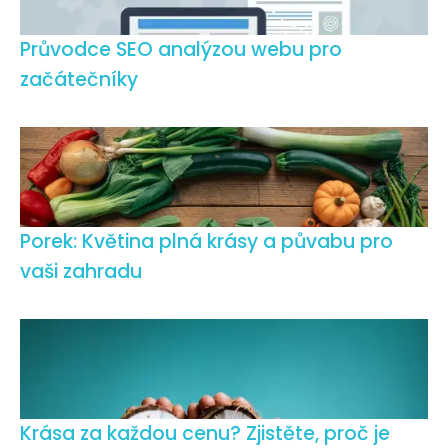
Průvodce SEO analýzou webu pro
začátečníky
Porek: Květina plná krásy a půvabu pro
vaši zahradu
Krása za každou cenu? Zjistěte, proč je