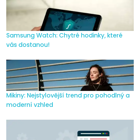
Samsung Watch: Chytré hodinky, které
vás dostanou!
Mikiny: Nejstylovější trend pro pohodlný a
moderní vzhled