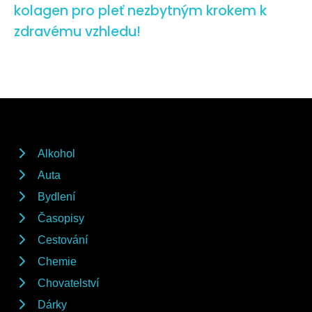
kolagen pro pleť nezbytným krokem k
zdravému vzhledu!
Alkohol
Auta
Bydlení
Časopisy
Cestování
Chemie
Chovatelství
Dárky