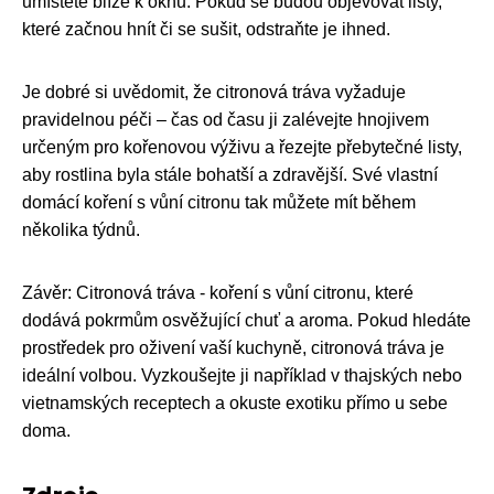
umístěte blíže k oknu. Pokud se budou objevovat listy,
které začnou hnít či se sušit, odstraňte je ihned.
Je dobré si uvědomit, že citronová tráva vyžaduje
pravidelnou péči – čas od času ji zalévejte hnojivem
určeným pro kořenovou výživu a řezejte přebytečné listy,
aby rostlina byla stále bohatší a zdravější. Své vlastní
domácí koření s vůní citronu tak můžete mít během
několika týdnů.
Závěr: Citronová tráva - koření s vůní citronu, které
dodává pokrmům osvěžující chuť a aroma. Pokud hledáte
prostředek pro oživení vaší kuchyně, citronová tráva je
ideální volbou. Vyzkoušejte ji například v thajských nebo
vietnamských receptech a okuste exotiku přímo u sebe
doma.