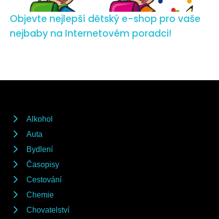
Objevte nejlepší dětský e-shop pro vaše
nejbaby na Internetovém poradci!
Alkohol
Auta
Bydlení
Časopisy
Cestování
Chemie
Chovatelství