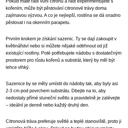
Pokud máte rádi vůni citronu a rádi experimentujete s
kořením, může být pěstování citronové trávy doma
zajímavou výzvou. A co je nejlepší, rostlina se dá snadno
pěstovat i na okenním parapetu.
Prvním krokem je získání sazenic. Ty se dají zakoupit v
květinářství nebo si můžete nějaké odtrhnout od již
existující rostliny. Poté potřebujete nádobu s dostatečným
prostorem pro růstu kořenů a substrát, který by měl být
lehce vlhký.
Sazenice by se měly umístit do nádoby tak, aby byly asi
2-3 cm pod povrchem substrátu. Dbejte na to, aby
nedostaly přímé sluneční světlo a pravidelně je zalévejte
– ideální je denně nebo každý druhý den.
Citronová tráva preferuje světlé a teplé stanoviště, proto ji