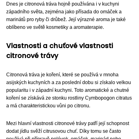
Dnes je citronová tráva hojně používána i v kuchyni
západního světa, zejména jako přísada do omáček a
marinátů pro ryby či drůbež. Její výrazné aroma je také
oblíbeno ve světě kosmetiky a aromaterapie.
Vlastnosti a chuťové vlastnosti
citronové trávy
Citronová tráva je koření, které se používá v mnoha
asijských kuchyních a za poslední dobu si získalo velkou
popularitu i v západní kuchyni. Toto aromatické a chutné
koření se získává ze stonku rostliny Cymbopogon citratus
a má charakteristickou vůni po citronu.
Mezi hlavní vlastnosti citronové trávy patří její schopnost
dodat jídlu svěží citrusovou chuť. Díky tomu se často
používá při přípravě polévek, omáček, marinád nebo