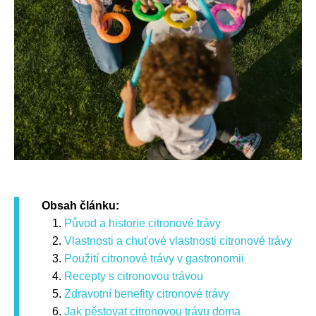
Obsah článku:
Původ a historie citronové trávy
Vlastnosti a chuťové vlastnosti citronové trávy
Použití citronové trávy v gastronomii
Recepty s citronovou trávou
Zdravotní benefity citronové trávy
Jak pěstovat citronovou trávu doma