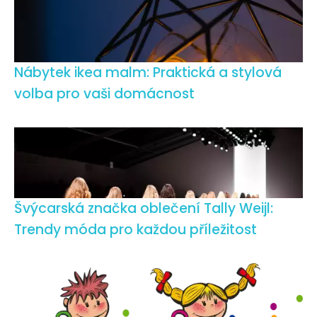
Nábytek ikea malm: Praktická a stylová
volba pro vaši domácnost
Švýcarská značka oblečení Tally Weijl:
Trendy móda pro každou příležitost