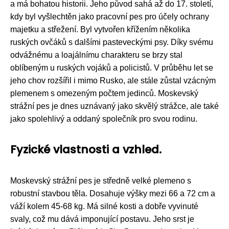
a má bohatou historii. Jeho původ sahá až do 17. století,
kdy byl vyšlechtěn jako pracovní pes pro účely ochrany
majetku a střežení. Byl vytvořen křížením několika
ruských ovčáků s dalšími pasteveckými psy. Díky svému
odvážnému a loajálnímu charakteru se brzy stal
oblíbeným u ruských vojáků a policistů. V průběhu let se
jeho chov rozšířil i mimo Rusko, ale stále zůstal vzácným
plemenem s omezeným počtem jedinců. Moskevský
strážní pes je dnes uznávaný jako skvělý strážce, ale také
jako spolehlivý a oddaný společník pro svou rodinu.
Fyzické vlastnosti a vzhled.
Moskevský strážní pes je středně velké plemeno s
robustní stavbou těla. Dosahuje výšky mezi 66 a 72 cm a
váží kolem 45-68 kg. Má silné kosti a dobře vyvinuté
svaly, což mu dává imponující postavu. Jeho srst je