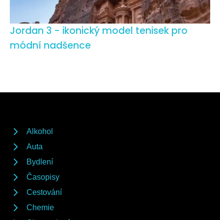
Jordan 3 - ikonický model tenisek pro
módní nadšence
Alkohol
Auta
Bydlení
Časopisy
Cestování
Chemie