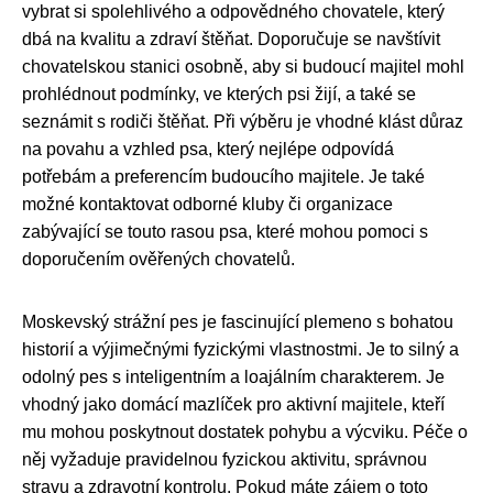
vybrat si spolehlivého a odpovědného chovatele, který
dbá na kvalitu a zdraví štěňat. Doporučuje se navštívit
chovatelskou stanici osobně, aby si budoucí majitel mohl
prohlédnout podmínky, ve kterých psi žijí, a také se
seznámit s rodiči štěňat. Při výběru je vhodné klást důraz
na povahu a vzhled psa, který nejlépe odpovídá
potřebám a preferencím budoucího majitele. Je také
možné kontaktovat odborné kluby či organizace
zabývající se touto rasou psa, které mohou pomoci s
doporučením ověřených chovatelů.
Moskevský strážní pes je fascinující plemeno s bohatou
historií a výjimečnými fyzickými vlastnostmi. Je to silný a
odolný pes s inteligentním a loajálním charakterem. Je
vhodný jako domácí mazlíček pro aktivní majitele, kteří
mu mohou poskytnout dostatek pohybu a výcviku. Péče o
něj vyžaduje pravidelnou fyzickou aktivitu, správnou
stravu a zdravotní kontrolu. Pokud máte zájem o toto