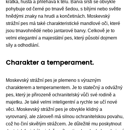
krátká, hustá a přiléhavá k tělu. Barva srsti se obvykle
pohybuje od černé po tmavě šedou, s bílými nebo světle
hnědými znaky na hrudi a končetinách. Moskevský
strážní pes má také charakteristické mandlové oči, které
jsou tmavohnědé nebo jantarové barvy. Celkově je to
velmi elegantní a majestátní pes, který působí dojmem
síly a odhodlání.
Charakter a temperament.
Moskevský strážní pes je plemeno s výrazným
charakterem a temperamentem. Je to statečný a odvážný
pes, který je přirozeně ochranitelský vůči své rodině a
majetku. Je také velmi inteligentní a rychle se učí nové
věci. Moskevský strážní pes je obvykle klidný a
vyrovnaný, ale zároveň má silnou ochranitelskou povahu,
což ho činí skvělým strážcem. Je důležité mu poskytnout