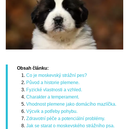
Obsah článku:
Co je moskevský strážní pes?
Původ a historie plemene.
Fyzické vlastnosti a vzhled.
Charakter a temperament.
Vhodnost plemene jako domácího mazlíčka.
Výcvik a potřeby pohybu.
Zdravotní péče a potenciální problémy.
Jak se starat o moskevského strážního psa.