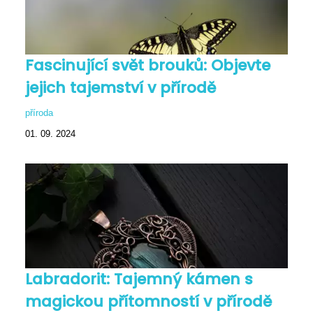
Fascinující svět brouků: Objevte
jejich tajemství v přírodě
příroda
01. 09. 2024
Labradorit: Tajemný kámen s
magickou přítomností v přírodě