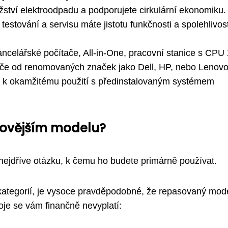
tví elektroodpadu a podporujete cirkulární ekonomiku.
stování a servisu máte jistotu funkčnosti a spolehlivost
ncelářské počítače, All-in-One, pracovní stanice s CPU
ače od renomovaných značek jako Dell, HP, nebo Lenovo
y k okamžitému použití s předinstalovaným systémem
novějším modelu?
nejdříve otázku, k čemu ho budete primárně používat.
kategorií, je vysoce pravděpodobné, že repasovaný mod
oje se vám finančně nevyplatí: