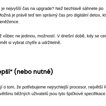
 a je nejvyšší čas na upgrade? Než bezhlavě sáhnete po
žná je právě teď ten správný čas pro digitální detox, kt
peněžence.
už vůbec ne jedinou, možností. V dnešní době, kdy se ce
mět si vybrat chytře a udržitelně.
epší“ (nebo nutné)
 o tom, že potřebujeme nejrychlejší procesor, největší
 většinu běžných uživatelů jsou tyto špičkové specifikace