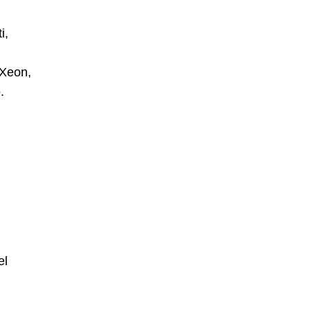
i,
 Xeon,
.
el