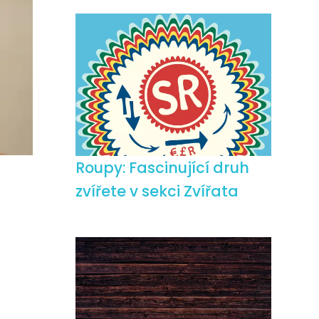
Roupy: Fascinující druh
zvířete v sekci Zvířata