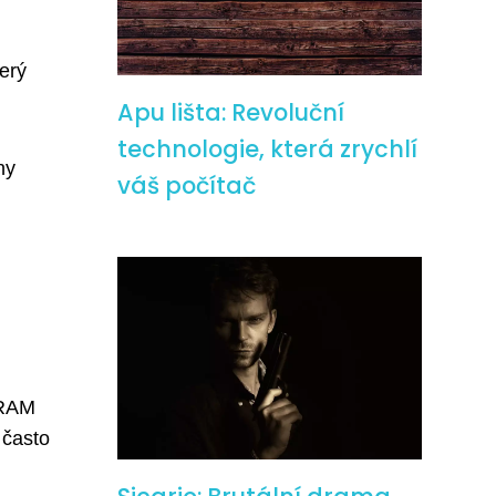
erý
Apu lišta: Revoluční
technologie, která zrychlí
ny
váš počítač
 RAM
 často