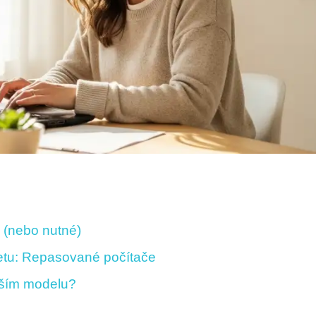
“ (nebo nutné)
netu: Repasované počítače
jším modelu?