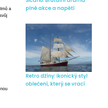
Sicario: Brutální drama
plné akce a napětí
ilmů a
svůj
Retro džíny: ikonický styl
oblečení, který se vrací
dnou