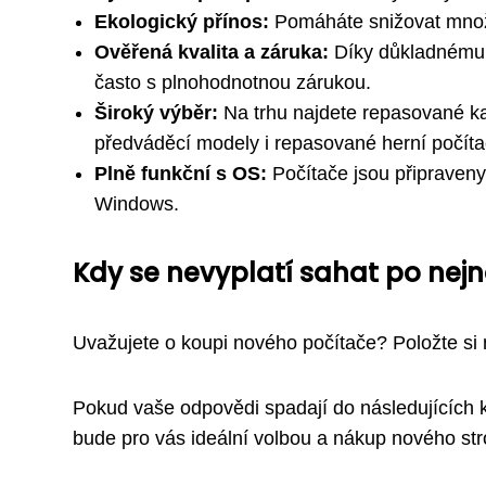
Ekologický přínos:
Pomáháte snižovat množs
Ověřená kvalita a záruka:
Díky důkladnému te
často s plnohodnotnou zárukou.
Široký výběr:
Na trhu najdete repasované ka
předváděcí modely i repasované herní počít
Plně funkční s OS:
Počítače jsou připraven
Windows.
Kdy se nevyplatí sahat po nej
Uvažujete o koupi nového počítače? Položte si 
Pokud vaše odpovědi spadají do následujících 
bude pro vás ideální volbou a nákup nového str