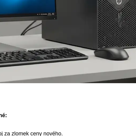
né:
oj za zlomek ceny nového.