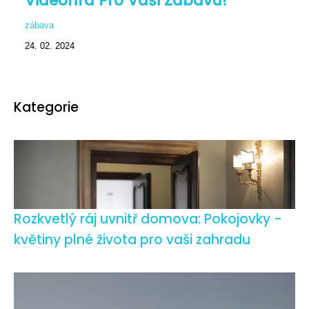
Videohra Pro Vaši Zábavu!
zábava
24. 02. 2024
Kategorie
Rozkvetlý ráj uvnitř domova: Pokojovky -
květiny plné života pro vaši zahradu