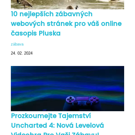
10 nejlepších zábavných
webových stránek pro váš online
časopis Pluska
zábava
24. 02. 2024
Prozkoumejte Tajemství
Uncharted 4: Nová Levelová