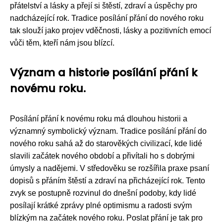
přátelství a lásky a přejí si štěstí, zdraví a úspěchy pro
nadcházející rok. Tradice posílání přání do nového roku
tak slouží jako projev vděčnosti, lásky a pozitivních emocí
vůči těm, kteří nám jsou blízcí.
Význam a historie posílání přání k
novému roku.
Posílání přání k novému roku má dlouhou historii a
významný symbolický význam. Tradice posílání přání do
nového roku sahá až do starověkých civilizací, kde lidé
slavili začátek nového období a přivítali ho s dobrými
úmysly a nadějemi. V středověku se rozšířila praxe psaní
dopisů s přáním štěstí a zdraví na přicházející rok. Tento
zvyk se postupně rozvinul do dnešní podoby, kdy lidé
posílají krátké zprávy plné optimismu a radosti svým
blízkým na začátek nového roku. Poslat přání je tak pro