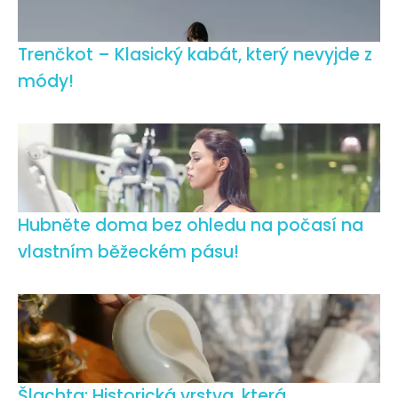
Trenčkot – Klasický kabát, který nevyjde z
módy!
Hubněte doma bez ohledu na počasí na
vlastním běžeckém pásu!
Šlachta: Historická vrstva, která