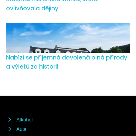
ovlivňovala dějiny
Nabízí se příjemná dovolená plná přírody
a výletů za historií
Alkohol
Auta