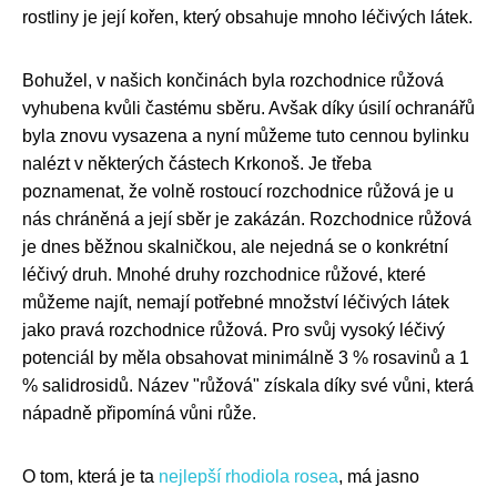
rostliny je její kořen, který obsahuje mnoho léčivých látek.
Bohužel, v našich končinách byla rozchodnice růžová
vyhubena kvůli častému sběru. Avšak díky úsilí ochranářů
byla znovu vysazena a nyní můžeme tuto cennou bylinku
nalézt v některých částech Krkonoš. Je třeba
poznamenat, že volně rostoucí rozchodnice růžová je u
nás chráněná a její sběr je zakázán. Rozchodnice růžová
je dnes běžnou skalničkou, ale nejedná se o konkrétní
léčivý druh. Mnohé druhy rozchodnice růžové, které
můžeme najít, nemají potřebné množství léčivých látek
jako pravá rozchodnice růžová. Pro svůj vysoký léčivý
potenciál by měla obsahovat minimálně 3 % rosavinů a 1
% salidrosidů. Název "růžová" získala díky své vůni, která
nápadně připomíná vůni růže.
O tom, která je ta
nejlepší rhodiola rosea
, má jasno