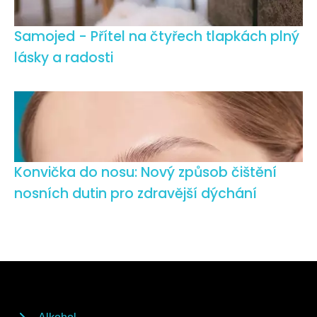
Samojed - Přítel na čtyřech tlapkách plný
lásky a radosti
Konvička do nosu: Nový způsob čištění
nosních dutin pro zdravější dýchání