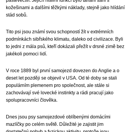
pastevectví. Jejich hlavní funkcí bylo tahání saní s
kožešinami a dalšími těžkými náklady, stejně jako hlídání
stád sobů.
Tito psi jsou známí svou schopností žít v extrémních
podmínkách sibřského klimatu, daleko od civilizace. Byli
to jedni z mála psů, kteří dokázali přežít v drsné zimě bez
jakékoli pomoci lidí.
V roce 1889 byl první samojezd dovezen do Anglie a o
deset let později se objevil v USA. Od té doby se stali
populárním plemenem pro společnost, ale stále si
zachovávají své lovecké instinkty a rádi pracují jako
spolupracovníci člověka.
Dnes jsou psy samojezdové oblíbenými domácími
mazlíčky po celém světě. Důležité je zajistit jim
dostatečný pohyb a fyzickou aktivitu, protože jsou