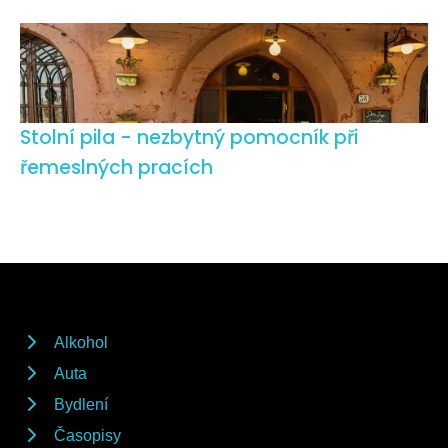
Stolní pila - nezbytný pomocník při
řemeslných pracích
Alkohol
Auta
Bydlení
Časopisy