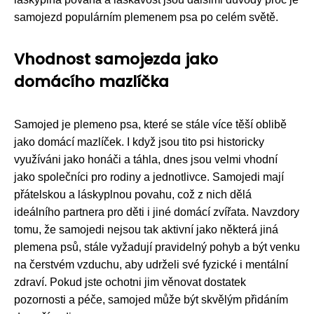
samojezd populárním plemenem psa po celém světě.
Vhodnost samojezda jako
domácího mazlíčka
Samojed je plemeno psa, které se stále více těší oblibě
jako domácí mazlíček. I když jsou tito psi historicky
využíváni jako honáči a táhla, dnes jsou velmi vhodní
jako společníci pro rodiny a jednotlivce. Samojedi mají
přátelskou a láskyplnou povahu, což z nich dělá
ideálního partnera pro děti i jiné domácí zvířata. Navzdory
tomu, že samojedi nejsou tak aktivní jako některá jiná
plemena psů, stále vyžadují pravidelný pohyb a být venku
na čerstvém vzduchu, aby udrželi své fyzické i mentální
zdraví. Pokud jste ochotni jim věnovat dostatek
pozornosti a péče, samojed může být skvělým přidáním