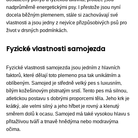
nadprůměrně energetickými psy. I přestože jsou nyní
docela běžným plemenem, stále si zachovávají své
vlastnosti a jsou jedny z nejvíce přizpůsobivých psů pro
život v drsných podmínkách.
Fyzické vlastnosti samojezda
Fyzické vlastnosti samojezda jsou jedním z hlavních
faktorů, které dělají toto plemeno psa tak unikátním a
oblíbeným. Samojed je středně velký pes s luxusním,
bílým kožešinovým plstnatým srstí. Tento pes má silnou,
atletickou postavu s dobrými proporcemi těla. Jeho krk je
krátký, ale velmi silný a jeho hřbet je rovný a klenutý
směrem dolů k ocasu. Samojed má také vysokou hlavu s
přitažlivou tváří a tmavě hnědýma nebo modravýma
očima.