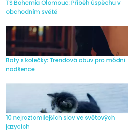
TS Bohemia Olomouc: Příběh úspěchu v
obchodním světě
Boty s kolečky: Trendová obuv pro módní
nadšence
10 nejroztomilejších slov ve světových
jazycích