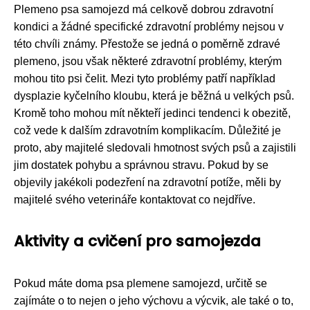
Plemeno psa samojezd má celkově dobrou zdravotní
kondici a žádné specifické zdravotní problémy nejsou v
této chvíli známy. Přestože se jedná o poměrně zdravé
plemeno, jsou však některé zdravotní problémy, kterým
mohou tito psi čelit. Mezi tyto problémy patří například
dysplazie kyčelního kloubu, která je běžná u velkých psů.
Kromě toho mohou mít někteří jedinci tendenci k obezitě,
což vede k dalším zdravotním komplikacím. Důležité je
proto, aby majitelé sledovali hmotnost svých psů a zajistili
jim dostatek pohybu a správnou stravu. Pokud by se
objevily jakékoli podezření na zdravotní potíže, měli by
majitelé svého veterináře kontaktovat co nejdříve.
Aktivity a cvičení pro samojezda
Pokud máte doma psa plemene samojezd, určitě se
zajímáte o to nejen o jeho výchovu a výcvik, ale také o to,