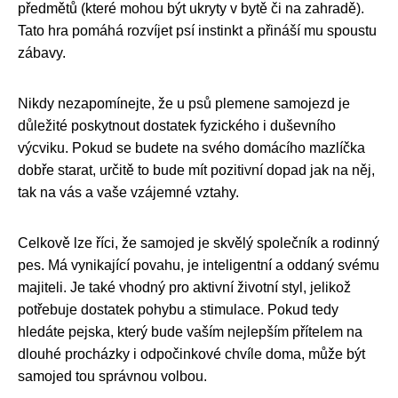
předmětů (které mohou být ukryty v bytě či na zahradě).
Tato hra pomáhá rozvíjet psí instinkt a přináší mu spoustu
zábavy.
Nikdy nezapomínejte, že u psů plemene samojezd je
důležité poskytnout dostatek fyzického i duševního
výcviku. Pokud se budete na svého domácího mazlíčka
dobře starat, určitě to bude mít pozitivní dopad jak na něj,
tak na vás a vaše vzájemné vztahy.
Celkově lze říci, že samojed je skvělý společník a rodinný
pes. Má vynikající povahu, je inteligentní a oddaný svému
majiteli. Je také vhodný pro aktivní životní styl, jelikož
potřebuje dostatek pohybu a stimulace. Pokud tedy
hledáte pejska, který bude vaším nejlepším přítelem na
dlouhé procházky i odpočinkové chvíle doma, může být
samojed tou správnou volbou.