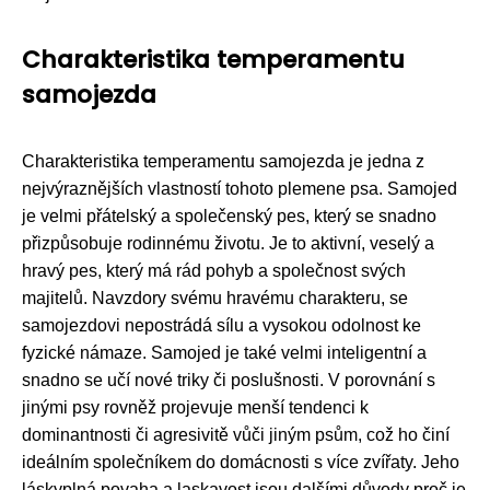
Charakteristika temperamentu
samojezda
Charakteristika temperamentu samojezda je jedna z
nejvýraznějších vlastností tohoto plemene psa. Samojed
je velmi přátelský a společenský pes, který se snadno
přizpůsobuje rodinnému životu. Je to aktivní, veselý a
hravý pes, který má rád pohyb a společnost svých
majitelů. Navzdory svému hravému charakteru, se
samojezdovi nepostrádá sílu a vysokou odolnost ke
fyzické námaze. Samojed je také velmi inteligentní a
snadno se učí nové triky či poslušnosti. V porovnání s
jinými psy rovněž projevuje menší tendenci k
dominantnosti či agresivitě vůči jiným psům, což ho činí
ideálním společníkem do domácnosti s více zvířaty. Jeho
láskyplná povaha a laskavost jsou dalšími důvody proč je