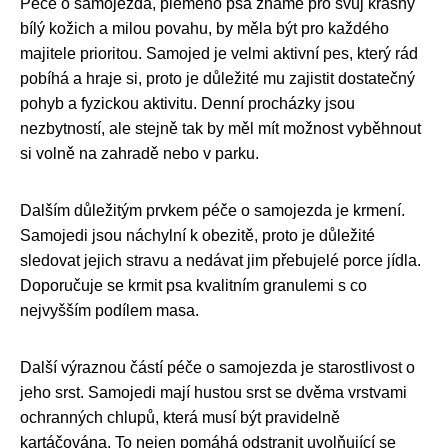
Péče o samojezda, plemeno psa známé pro svůj krásný
bílý kožich a milou povahu, by měla být pro každého
majitele prioritou. Samojed je velmi aktivní pes, který rád
pobíhá a hraje si, proto je důležité mu zajistit dostatečný
pohyb a fyzickou aktivitu. Denní procházky jsou
nezbytností, ale stejně tak by měl mít možnost vyběhnout
si volně na zahradě nebo v parku.
Dalším důležitým prvkem péče o samojezda je krmení.
Samojedi jsou náchylní k obezitě, proto je důležité
sledovat jejich stravu a nedávat jim přebujelé porce jídla.
Doporučuje se krmit psa kvalitním granulemi s co
nejvyšším podílem masa.
Další výraznou částí péče o samojezda je starostlivost o
jeho srst. Samojedi mají hustou srst se dvěma vrstvami
ochranných chlupů, která musí být pravidelně
kartáčována. To nejen pomáhá odstranit uvolňující se