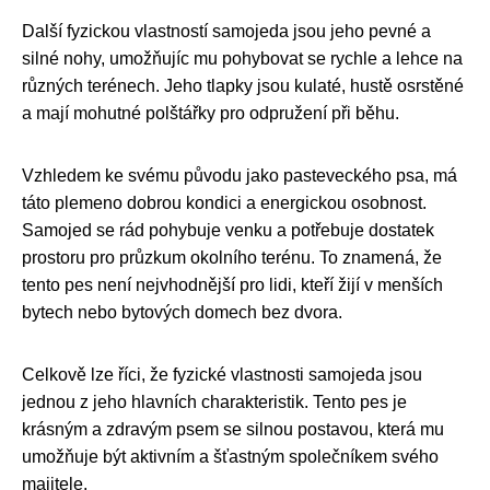
Další fyzickou vlastností samojeda jsou jeho pevné a
silné nohy, umožňujíc mu pohybovat se rychle a lehce na
různých terénech. Jeho tlapky jsou kulaté, hustě osrstěné
a mají mohutné polštářky pro odpružení při běhu.
Vzhledem ke svému původu jako pasteveckého psa, má
táto plemeno dobrou kondici a energickou osobnost.
Samojed se rád pohybuje venku a potřebuje dostatek
prostoru pro průzkum okolního terénu. To znamená, že
tento pes není nejvhodnější pro lidi, kteří žijí v menších
bytech nebo bytových domech bez dvora.
Celkově lze říci, že fyzické vlastnosti samojeda jsou
jednou z jeho hlavních charakteristik. Tento pes je
krásným a zdravým psem se silnou postavou, která mu
umožňuje být aktivním a šťastným společníkem svého
majitele.