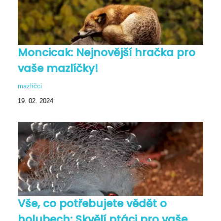
Moncicak: Nejnovější hračka pro
vaše mazlíčky!
mazlíčci
19. 02. 2024
Vše, co potřebujete vědět o
holubech: Skvělí ptáci pro vaše