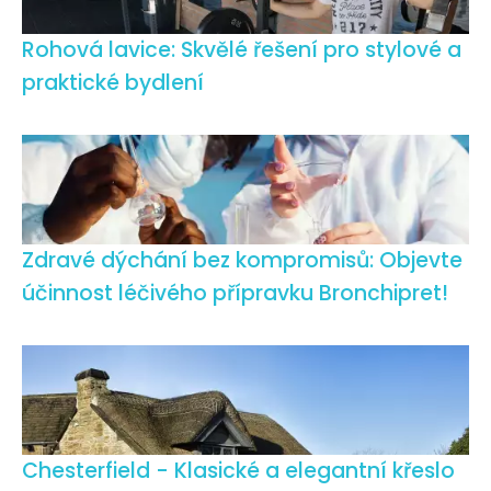
Rohová lavice: Skvělé řešení pro stylové a
praktické bydlení
Zdravé dýchání bez kompromisů: Objevte
účinnost léčivého přípravku Bronchipret!
Chesterfield - Klasické a elegantní křeslo