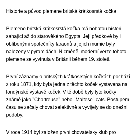
Historie a původ plemene britská krátkosrstá kočka
Plemeno britská krátkosrstá kočka má bohatou historii
sahající až do starověkého Egypta. Její předkové byli
oblíbenými společníky faraonů a jejich mumie byly
nalezeny v pyramidách. Nicméně, moderní verze tohoto
plemene se vyvinula v Británii během 19. století.
První záznamy o britských krátkosrstých kočkách pochází
z roku 1871, kdy byla jedna z těchto koček vystavena na
londýnské výstavě koček. V té době byly tyto kočky
známé jako "Chartreuse" nebo "Maltese" cats. Postupem
času se začaly chovat selektivně a vyvíjely se do dnešní
podoby.
V roce 1914 byl založen první chovatelský klub pro