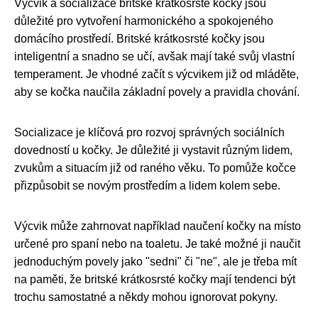
Výcvik a socializace britské krátkosrsté kočky jsou
důležité pro vytvoření harmonického a spokojeného
domácího prostředí. Britské krátkosrsté kočky jsou
inteligentní a snadno se učí, avšak mají také svůj vlastní
temperament. Je vhodné začít s výcvikem již od mláděte,
aby se kočka naučila základní povely a pravidla chování.
Socializace je klíčová pro rozvoj správných sociálních
dovedností u kočky. Je důležité ji vystavit různým lidem,
zvukům a situacím již od raného věku. To pomůže kočce
přizpůsobit se novým prostředím a lidem kolem sebe.
Výcvik může zahrnovat například naučení kočky na místo
určené pro spaní nebo na toaletu. Je také možné ji naučit
jednoduchým povely jako "sedni" či "ne", ale je třeba mít
na paměti, že britské krátkosrsté kočky mají tendenci být
trochu samostatné a někdy mohou ignorovat pokyny.