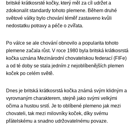
britské krátkosrsté kočky, který měl za cíl udržet a
zdokonalit standardy tohoto plemene. Během druhé
světové války bylo chování téměř zastaveno kvůli
nedostatku potravy a péče o zvířata.
Po válce se ale chování obnovilo a popularita tohoto
plemene začala růst. V roce 1980 byla britská krátkosrstá
kočka uznána Mezinárodní chovatelskou federací (FIFe)
a od té doby se stala jedním z nejoblíbenějších plemen
koček po celém světě.
Dnes je britská krátkosrstá kočka známá svým klidným a
vyrovnaným charakterem, stejně jako svými velkými
očima a hustou srstí. Je to oblíbené plemeno jak mezi
chovateli, tak mezi milovníky koček, díky svému
přátelskému a snadno udržovatelnému povaze.