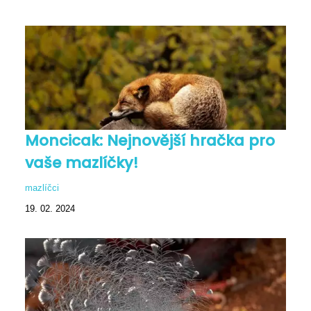
Moncicak: Nejnovější hračka pro
vaše mazlíčky!
mazlíčci
19. 02. 2024