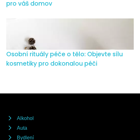
pro váš domov
Osobní rituály péče o tělo: Objevte sílu
kosmetiky pro dokonalou péči
Alkohol
Auta
Bydlení