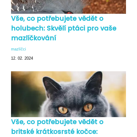
Vše, co potřebujete vědět o
holubech: Skvělí ptáci pro vaše
mazlíčkování
mazlíčci
12. 02. 2024
Vše, co potřebujete vědět o
britské krátkosrsté kočce: