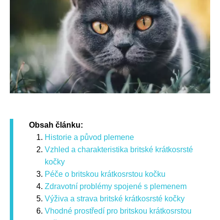
Obsah článku:
Historie a původ plemene
Vzhled a charakteristika britské krátkosrsté
kočky
Péče o britskou krátkosrstou kočku
Zdravotní problémy spojené s plemenem
Výživa a strava britské krátkosrsté kočky
Vhodné prostředí pro britskou krátkosrstou