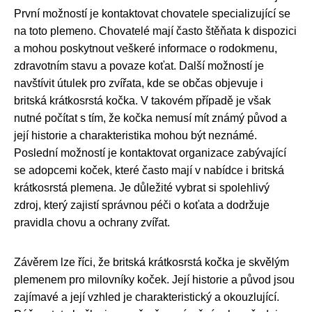
První možností je kontaktovat chovatele specializující se
na toto plemeno. Chovatelé mají často štěňata k dispozici
a mohou poskytnout veškeré informace o rodokmenu,
zdravotním stavu a povaze koťat. Další možností je
navštívit útulek pro zvířata, kde se občas objevuje i
britská krátkosrstá kočka. V takovém případě je však
nutné počítat s tím, že kočka nemusí mít známý původ a
její historie a charakteristika mohou být neznámé.
Poslední možností je kontaktovat organizace zabývající
se adopcemi koček, které často mají v nabídce i britská
krátkosrstá plemena. Je důležité vybrat si spolehlivý
zdroj, který zajistí správnou péči o koťata a dodržuje
pravidla chovu a ochrany zvířat.
Závěrem lze říci, že britská krátkosrstá kočka je skvělým
plemenem pro milovníky koček. Její historie a původ jsou
zajímavé a její vzhled je charakteristický a okouzlující.