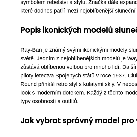
symbolem rebelství a stylu. Značka dále expan
které dodnes patří mezi nejoblíbenější sluneční 
Popis ikonických modelů sluneč
Ray-Ban je známý svými ikonickými modely slu
světě. Jedním z nejoblíbenějších modelů je Way
zůstává oblíbenou volbou pro mnoho lidí. Dalš
piloty letectva Spojených států v roce 1937. C
Round přináší retro styl s kulatými skly. V nepos
look s moderním dotekem. Každý z těchto modelů
typy osobností a outfitů.
Jak vybrat správný model pro v