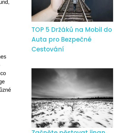
und,
TOP 5 Držáků na Mobil do
Auta pro Bezpečné
Cestování
m
nes
o
mco
age
různé
Začněte pěstovat jinan