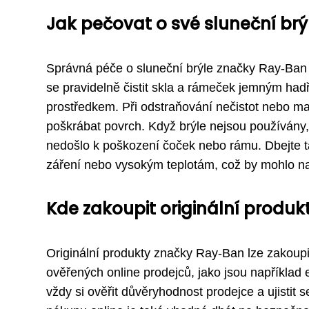
Jak pečovat o své sluneční br
Správná péče o sluneční brýle značky Ray-Ban j
se pravidelně čistit skla a rámeček jemným ha
prostředkem. Při odstraňování nečistot nebo mas
poškrábat povrch. Když brýle nejsou používány
nedošlo k poškození čoček nebo rámu. Dbejte t
záření nebo vysokým teplotám, což by mohlo naru
Kde zakoupit originální produk
Originální produkty značky Ray-Ban lze zakoupi
ověřených online prodejců, jako jsou například 
vždy si ověřit důvěryhodnost prodejce a ujistit se