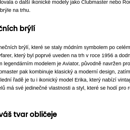
dovala o další ikonické modely jako Clubmaster nebo Ro
brýle na trhu.
ních brýlí
nečních brýlí, které se staly módním symbolem po celé
farer, který byl poprvé uveden na trh v roce 1956 a dod
ím legendárním modelem je Aviator, původně navržen pr
lubmaster pak kombinuje klasický a moderní design, zatí
lední řadě je tu i ikonický model Erika, který nabízí vint
 má své jedinečné vlastnosti a styl, které se hodí pro 
áš tvar obličeje