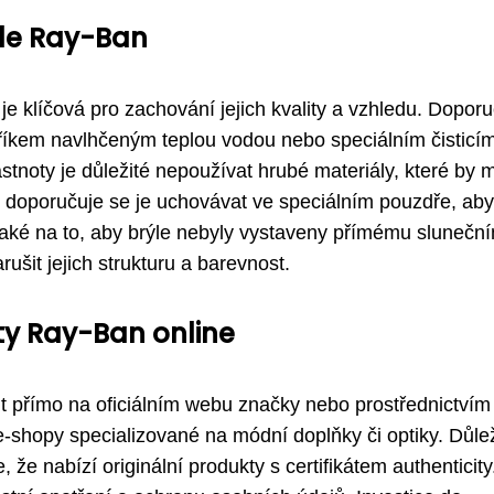
ýle Ray-Ban
e klíčová pro zachování jejich kvality a vzhledu. Doporu
dříkem navlhčeným teplou vodou nebo speciálním čisticí
tnoty je důležité nepoužívat hrubé materiály, které by 
, doporučuje se je uchovávat ve speciálním pouzdře, aby
aké na to, aby brýle nebyly vystaveny přímému slunečn
šit jejich strukturu a barevnost.
ty Ray-Ban online
t přímo na oficiálním webu značky nebo prostřednictvím
e-shopy specializované na módní doplňky či optiky. Důlež
, že nabízí originální produkty s certifikátem authenticity.