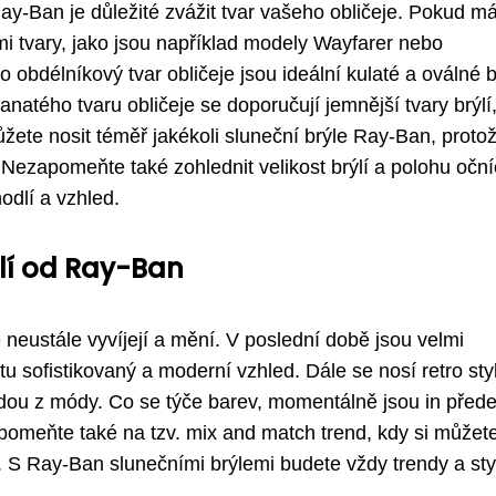
ay-Ban je důležité zvážit tvar vašeho obličeje. Pokud m
rými tvary, jako jsou například modely Wayfarer nebo
o obdélníkový tvar obličeje jsou ideální kulaté a oválné b
natého tvaru obličeje se doporučují jemnější tvary brýlí
můžete nosit téměř jakékoli sluneční brýle Ray-Ban, proto
 Nezapomeňte také zohlednit velikost brýlí a polohu očn
odlí a vzhled.
ýlí od Ray-Ban
neustále vyvíjejí a mění. V poslední době jsou velmi
tu sofistikovaný a moderní vzhled. Dále se nosí retro sty
jdou z módy. Co se týče barev, momentálně jsou in před
pomeňte také na tzv. mix and match trend, kdy si můžet
. S Ray-Ban slunečními brýlemi budete vždy trendy a sty