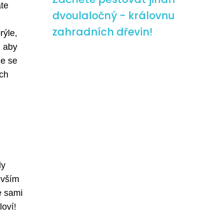
áte
dvoulaločný - královnu
zahradních dřevin!
rýle,
, aby
že se
ích
ly
evším
e sami
loví!