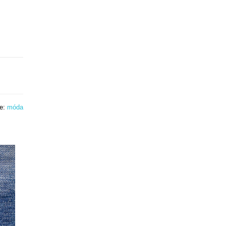
ie:
móda