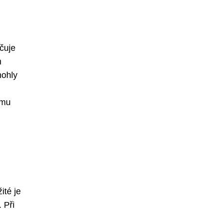
čuje
m
mohly
ímu
ité je
 Při