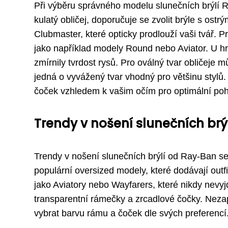
Při výběru správného modelu slunečních brýlí R
kulatý obličej, doporučuje se zvolit brýle s ost
Clubmaster, které opticky prodlouží vaši tvář. Pr
jako například modely Round nebo Aviator. U hra
zmírnily tvrdost rysů. Pro oválný tvar obličeje 
jedná o vyvážený tvar vhodný pro většinu stylů.
čoček vzhledem k vašim očím pro optimální poh
Trendy v nošení slunečních br
Trendy v nošení slunečních brýlí od Ray-Ban se 
populární oversized modely, které dodávají outfi
jako Aviatory nebo Wayfarers, které nikdy nevy
transparentní rámečky a zrcadlové čočky. Neza
vybrat barvu rámu a čoček dle svých preferencí