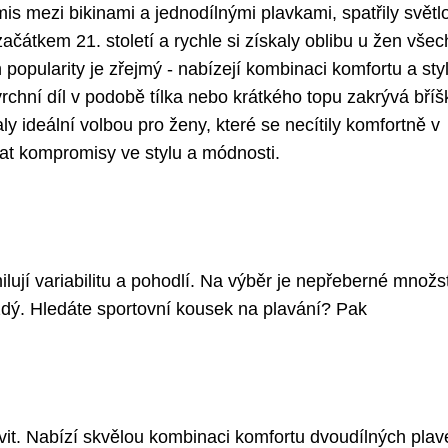
s mezi bikinami a jednodílnými plavkami, spatřily světl
ačátkem 21. století a rychle si získaly oblibu u žen všec
 popularity je zřejmý - nabízejí kombinaci komfortu a sty
vrchní díl v podobě tílka nebo krátkého topu zakrývá bříš
aly ideální volbou pro ženy, které se necítily komfortně v
lat kompromisy ve stylu a módnosti.
milují variabilitu a pohodlí. Na výběr je nepřeberné množs
každý. Hledáte sportovní kousek na plavání? Pak
ivit. Nabízí skvělou kombinaci komfortu dvoudílných plav