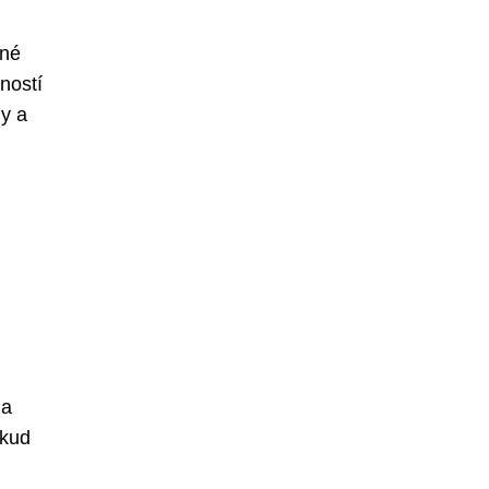
zné
ností
hy a
 a
okud