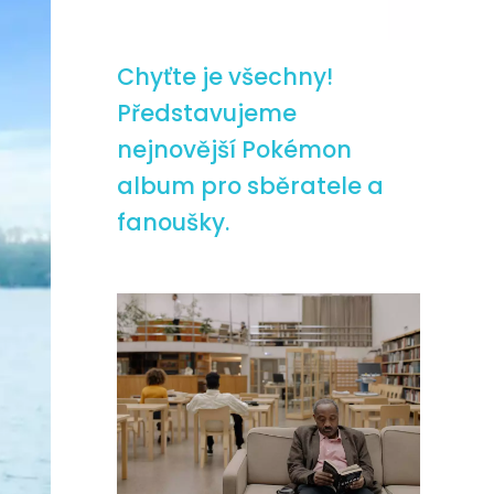
Chyťte je všechny!
Představujeme
nejnovější Pokémon
album pro sběratele a
fanoušky.