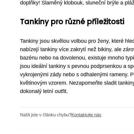
doplňky! Slaměný klobouk, sluneční brýle a plážo
Tankiny pro různé příležitosti
Tankiny jsou skvělou volbou pro ženy, které hled
nabízejí tankiny více zakrytí než bikiny, ale zár
bazénu nebo na dovolenou, existuje mnoho typů t
jsou ideální tankiny s pevnou podprsenkou a sp
vykrojenými zády nebo s odhalenými rameny. Pro
květinovým vzorem. Nezapomeňte sladit tankiny
dokonalý letní outfit.
Našli jste v článku chybu?
Kontaktujte nás