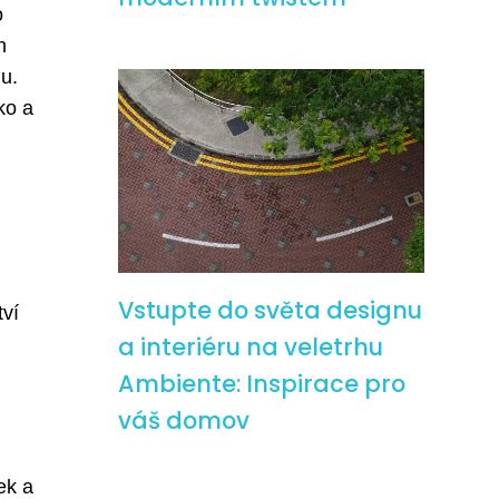
o
h
lu.
ko a
Vstupte do světa designu
tví
a interiéru na veletrhu
Ambiente: Inspirace pro
váš domov
ek a