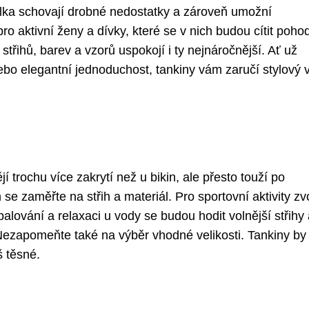
 tílka schovají drobné nedostatky a zároveň umožní
o aktivní ženy a dívky, které se v nich budou cítit poho
 střihů, barev a vzorů uspokojí i ty nejnáročnější. Ať už
nebo elegantní jednoduchost, tankiny vám zaručí stylový 
í trochu více zakrytí než u bikin, ale přesto touží po
e zaměřte na střih a materiál. Pro sportovní aktivity zv
palování a relaxaci u vody se budou hodit volnější střihy
Nezapomeňte také na výběr vhodné velikosti. Tankiny by
š těsné.