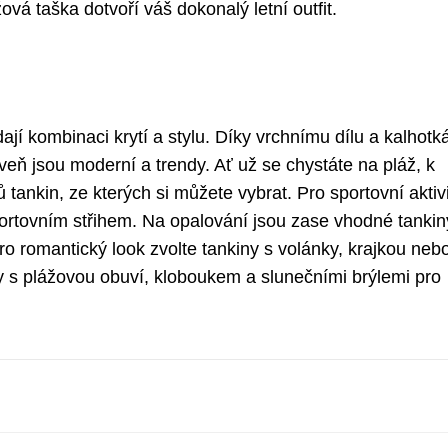
vá taška dotvoří váš dokonalý letní outfit.
ají kombinaci krytí a stylu. Díky vrchnímu dílu a kalhot
oveň jsou moderní a trendy. Ať už se chystáte na pláž, k
ankin, ze kterých si můžete vybrat. Pro sportovní aktivi
ortovním střihem. Na opalování jsou zase vhodné tankin
 romantický look zvolte tankiny s volánky, krajkou neb
 s plážovou obuví, kloboukem a slunečními brýlemi pro