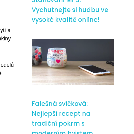
Vychutnejte si hudbu ve
vysoké kvalitě online!
ytí a
nkiny
modelů
é
Falešná svíčková:
Nejlepší recept na
tradiční pokrm s
moderním twistem