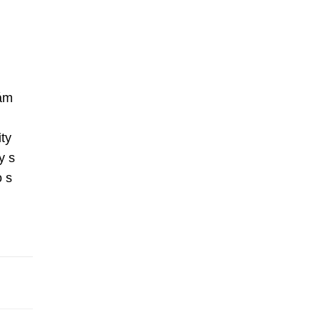
kám
ty
y s
o s