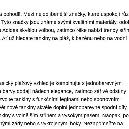
a pohodlí. Mezi nejoblíbenější značky, které uspokojí rů
. Tyto značky jsou známé svými kvalitními materiály, odol
 Adidas skvělou volbou, zatímco Nike nabízí trendy stři
 Ať už hledáte tankiny na pláž, k bazénu nebo na vodní
lasický plážový vzhled je kombinujte s jednobarevnými
 barvy dodají nádech elegance, zatímco zářivé odstíny
zvolte tankiny s funkčními legínami nebo sportovními
ětinové tankiny skvěle doplní jednobarevné spodní díly,
ankiny s volnějším střihem a vysokým pasem. Naopak, p
lenými zády nebo s vykrojenými boky. Nezapomeňte na