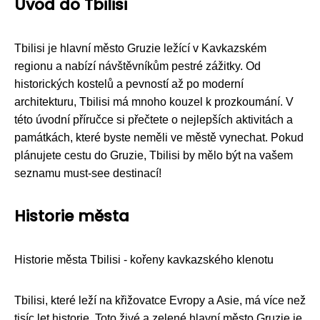
Úvod do Tbilisi
Tbilisi je hlavní město Gruzie ležící v Kavkazském
regionu a nabízí návštěvníkům pestré zážitky. Od
historických kostelů a pevností až po moderní
architekturu, Tbilisi má mnoho kouzel k prozkoumání. V
této úvodní příručce si přečtete o nejlepších aktivitách a
památkách, které byste neměli ve městě vynechat. Pokud
plánujete cestu do Gruzie, Tbilisi by mělo být na vašem
seznamu must-see destinací!
Historie města
Historie města Tbilisi - kořeny kavkazského klenotu
Tbilisi, které leží na křižovatce Evropy a Asie, má více než
tisíc let historie. Toto živé a zelené hlavní město Gruzie je