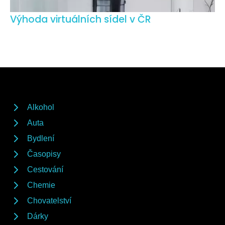
Výhoda virtuálních sídel v ČR
Alkohol
Auta
Bydlení
Časopisy
Cestování
Chemie
Chovatelství
Dárky