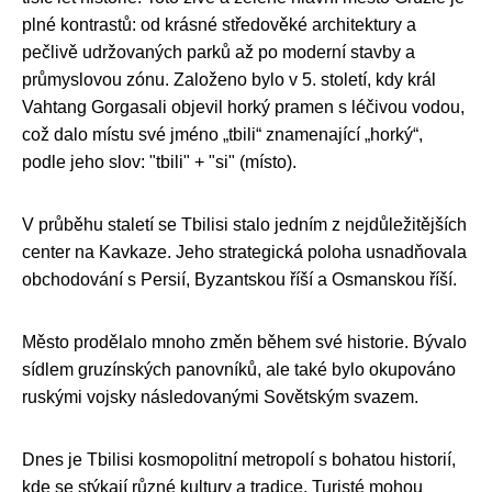
plné kontrastů: od krásné středověké architektury a
pečlivě udržovaných parků až po moderní stavby a
průmyslovou zónu. Založeno bylo v 5. století, kdy král
Vahtang Gorgasali objevil horký pramen s léčivou vodou,
což dalo místu své jméno „tbili“ znamenající „horký“,
podle jeho slov: "tbili" + "si" (místo).
V průběhu staletí se Tbilisi stalo jedním z nejdůležitějších
center na Kavkaze. Jeho strategická poloha usnadňovala
obchodování s Persií, Byzantskou říší a Osmanskou říší.
Město prodělalo mnoho změn během své historie. Bývalo
sídlem gruzínských panovníků, ale také bylo okupováno
ruskými vojsky následovanými Sovětským svazem.
Dnes je Tbilisi kosmopolitní metropolí s bohatou historií,
kde se stýkají různé kultury a tradice. Turisté mohou