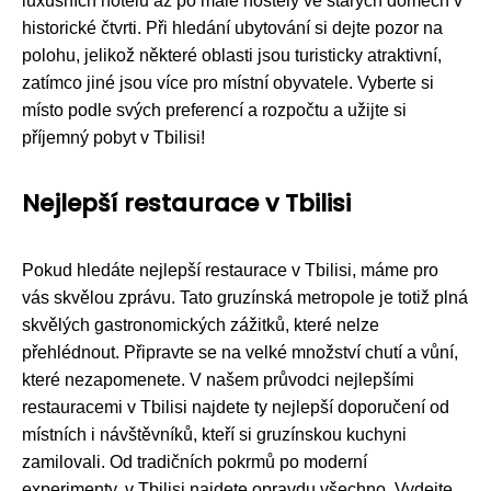
luxusních hotelů až po malé hostely ve starých domech v
historické čtvrti. Při hledání ubytování si dejte pozor na
polohu, jelikož některé oblasti jsou turisticky atraktivní,
zatímco jiné jsou více pro místní obyvatele. Vyberte si
místo podle svých preferencí a rozpočtu a užijte si
příjemný pobyt v Tbilisi!
Nejlepší restaurace v Tbilisi
Pokud hledáte nejlepší restaurace v Tbilisi, máme pro
vás skvělou zprávu. Tato gruzínská metropole je totiž plná
skvělých gastronomických zážitků, které nelze
přehlédnout. Připravte se na velké množství chutí a vůní,
které nezapomenete. V našem průvodci nejlepšími
restauracemi v Tbilisi najdete ty nejlepší doporučení od
místních i návštěvníků, kteří si gruzínskou kuchyni
zamilovali. Od tradičních pokrmů po moderní
experimenty, v Tbilisi najdete opravdu všechno. Vydejte