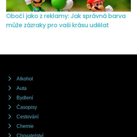
Obočí jako z reklamy: Jak správná barva
může zázraky pro vaši krásu udělat
Alkohol
Auta
Bydlení
Časopisy
Cestování
Chemie
Chovatelství