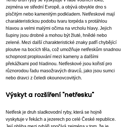
zejména ve střední Evropě, a obývá obvykle dno s
písčitým nebo kamenitým podkladem. Netřeskové mají
charakteristickou podobu tvaru torpéda s protáhlou
hlavou a velmi malými očima na vrcholu hlavy. Jejich
šupiny jsou drobné a mohou být žluté, hnědé nebo
zelené. Mezi další charakteristické znaky patří chybějící
ploutve na bocích těla, což umožňuje netřeskům snadnou
schopnost proplouvání mezi kameny a dalšími
překážkami pod hladinou. Netřeskové jsou kořistí pro
různorodou řadu masožravých dravců, jako jsou sumci
nebo dravci z čeledi okounovcovitých.
Výskyt a rozšíření "netřesku"
Netřesk je druh sladkovodní ryby, která se hojně
vyskytuje v řekách a jezerech po celé České republice.
Její obliba mezi rybáři spočívá zejména v tom, že je