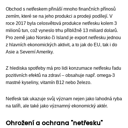
Obchod s netřeskem přináší mnoho finančních přínosů
zemím, které se na jeho produkci a prodeji podílejí. V
roce 2017 byla celosvětová produkce netřesku kolem 3
milionů tun, což vyneslo trhu přibližně 13 miliard dolarů.
Pro země jako Norsko či Island je export netřesku jednou
z hlavních ekonomických aktivit, a to jak do EU, tak i do
Asie a Severní Ameriky.
Z hlediska spotřeby má pro lidi konzumace netřesku řadu
pozitivních efektů na zdraví – obsahuje např. omega-3
mastné kyseliny, vitamín B12 nebo železo.
Netřesk tak ukazuje svůj význam nejen jako lahodná ryba
na talíři, ale také jako významný ekonomický aktér.
Ohrožení a ochrana "netřesku"