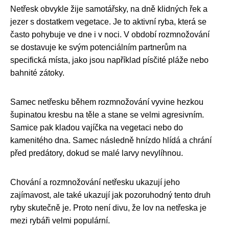
Netřesk obvykle žije samotářsky, na dně klidných řek a
jezer s dostatkem vegetace. Je to aktivní ryba, která se
často pohybuje ve dne i v noci. V období rozmnožování
se dostavuje ke svým potenciálním partnerům na
specifická místa, jako jsou například písčité pláže nebo
bahnité zátoky.
Samec netřesku během rozmnožování vyvine hezkou
šupinatou kresbu na těle a stane se velmi agresivním.
Samice pak kladou vajíčka na vegetaci nebo do
kamenitého dna. Samec následně hnízdo hlídá a chrání
před predátory, dokud se malé larvy nevylíhnou.
Chování a rozmnožování netřesku ukazují jeho
zajímavost, ale také ukazují jak pozoruhodný tento druh
ryby skutečně je. Proto není divu, že lov na netřeska je
mezi rybáři velmi populární.