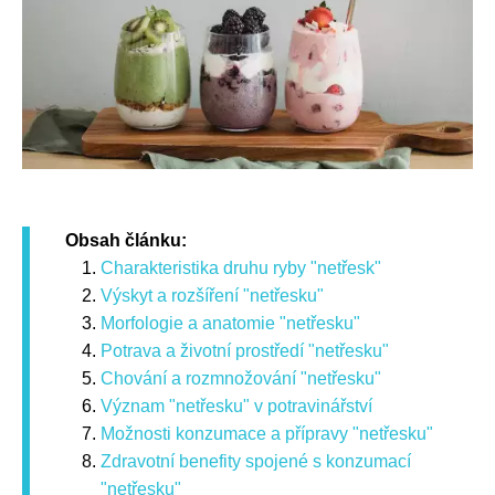
Obsah článku:
Charakteristika druhu ryby "netřesk"
Výskyt a rozšíření "netřesku"
Morfologie a anatomie "netřesku"
Potrava a životní prostředí "netřesku"
Chování a rozmnožování "netřesku"
Význam "netřesku" v potravinářství
Možnosti konzumace a přípravy "netřesku"
Zdravotní benefity spojené s konzumací
"netřesku"