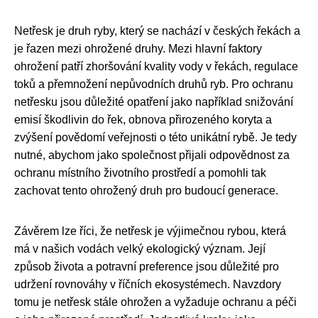
Netřesk je druh ryby, který se nachází v českých řekách a
je řazen mezi ohrožené druhy. Mezi hlavní faktory
ohrožení patří zhoršování kvality vody v řekách, regulace
toků a přemnožení nepůvodních druhů ryb. Pro ochranu
netřesku jsou důležité opatření jako například snižování
emisí škodlivin do řek, obnova přirozeného koryta a
zvýšení povědomí veřejnosti o této unikátní rybě. Je tedy
nutné, abychom jako společnost přijali odpovědnost za
ochranu místního životního prostředí a pomohli tak
zachovat tento ohrožený druh pro budoucí generace.
Závěrem lze říci, že netřesk je výjimečnou rybou, která
má v našich vodách velký ekologický význam. Její
způsob života a potravní preference jsou důležité pro
udržení rovnováhy v říčních ekosystémech. Navzdory
tomu je netřesk stále ohrožen a vyžaduje ochranu a péči