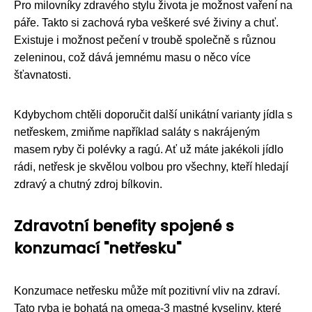
Pro milovníky zdravého stylu života je možnost vaření na
páře. Takto si zachová ryba veškeré své živiny a chuť.
Existuje i možnost pečení v troubě společně s různou
zeleninou, což dává jemnému masu o něco více
šťavnatosti.
Kdybychom chtěli doporučit další unikátní varianty jídla s
netřeskem, zmiňme například saláty s nakrájeným
masem ryby či polévky a ragú. Ať už máte jakékoli jídlo
rádi, netřesk je skvělou volbou pro všechny, kteří hledají
zdravý a chutný zdroj bílkovin.
Zdravotní benefity spojené s
konzumací "netřesku"
Konzumace netřesku může mít pozitivní vliv na zdraví.
Tato ryba je bohatá na omega-3 mastné kyseliny, které