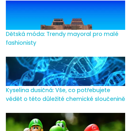
Dětská móda: Trendy mayoral pro malé
fashionisty
Kyselina dusičná: Vše, co potřebujete
vědět o této důležité chemické sloučenině