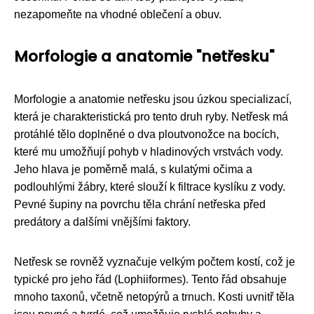
nezapomeňte na vhodné oblečení a obuv.
Morfologie a anatomie "netřesku"
Morfologie a anatomie netřesku jsou úzkou specializací,
která je charakteristická pro tento druh ryby. Netřesk má
protáhlé tělo doplněné o dva ploutvonožce na bocích,
které mu umožňují pohyb v hladinových vrstvách vody.
Jeho hlava je poměrně malá, s kulatými očima a
podlouhlými žábry, které slouží k filtrace kyslíku z vody.
Pevné šupiny na povrchu těla chrání netřeska před
predátory a dalšími vnějšími faktory.
Netřesk se rovněž vyznačuje velkým počtem kostí, což je
typické pro jeho řád (Lophiiformes). Tento řád obsahuje
mnoho taxonů, včetně netopýrů a trnuch. Kosti uvnitř těla