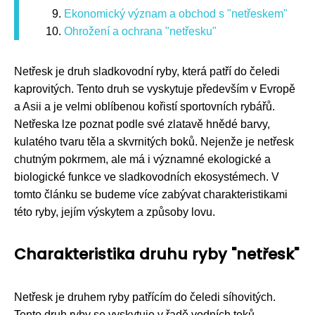
Ekonomický význam a obchod s "netřeskem"
Ohrožení a ochrana "netřesku"
Netřesk je druh sladkovodní ryby, která patří do čeledi
kaprovitých. Tento druh se vyskytuje především v Evropě
a Asii a je velmi oblíbenou kořistí sportovních rybářů.
Netřeska lze poznat podle své zlatavě hnědé barvy,
kulatého tvaru těla a skvrnitých boků. Nejenže je netřesk
chutným pokrmem, ale má i významné ekologické a
biologické funkce ve sladkovodních ekosystémech. V
tomto článku se budeme více zabývat charakteristikami
této ryby, jejím výskytem a způsoby lovu.
Charakteristika druhu ryby "netřesk"
Netřesk je druhem ryby patřícím do čeledi síhovitých.
Tento druh ryby se vyskytuje v řadě vodních toků,