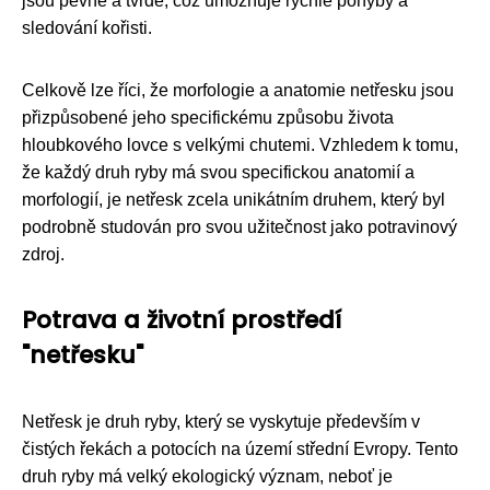
jsou pevné a tvrdé, což umožňuje rychlé pohyby a
sledování kořisti.
Celkově lze říci, že morfologie a anatomie netřesku jsou
přizpůsobené jeho specifickému způsobu života
hloubkového lovce s velkými chutemi. Vzhledem k tomu,
že každý druh ryby má svou specifickou anatomií a
morfologií, je netřesk zcela unikátním druhem, který byl
podrobně studován pro svou užitečnost jako potravinový
zdroj.
Potrava a životní prostředí
"netřesku"
Netřesk je druh ryby, který se vyskytuje především v
čistých řekách a potocích na území střední Evropy. Tento
druh ryby má velký ekologický význam, neboť je