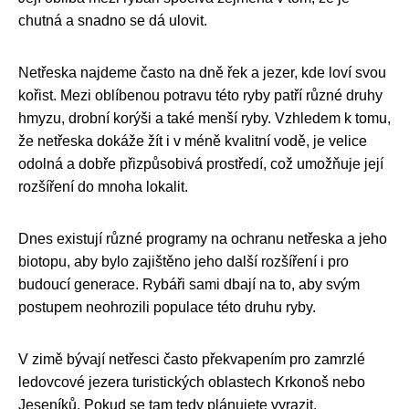
chutná a snadno se dá ulovit.
Netřeska najdeme často na dně řek a jezer, kde loví svou
kořist. Mezi oblíbenou potravu této ryby patří různé druhy
hmyzu, drobní korýši a také menší ryby. Vzhledem k tomu,
že netřeska dokáže žít i v méně kvalitní vodě, je velice
odolná a dobře přizpůsobivá prostředí, což umožňuje její
rozšíření do mnoha lokalit.
Dnes existují různé programy na ochranu netřeska a jeho
biotopu, aby bylo zajištěno jeho další rozšíření i pro
budoucí generace. Rybáři sami dbají na to, aby svým
postupem neohrozili populace této druhu ryby.
V zimě bývají netřesci často překvapením pro zamrzlé
ledovcové jezera turistických oblastech Krkonoš nebo
Jeseníků. Pokud se tam tedy plánujete vyrazit,