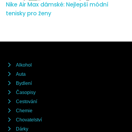
Nike Air Max dámské: Nejlepší módní
tenisky pro ženy
Alkohol
Auta
Bydlení
Časopisy
Cestování
Chemie
Chovatelství
Dárky