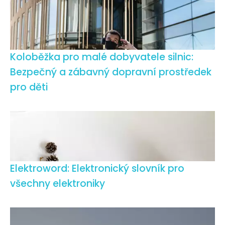
Koloběžka pro malé dobyvatele silnic:
Bezpečný a zábavný dopravní prostředek
pro děti
Elektroword: Elektronický slovník pro
všechny elektroniky