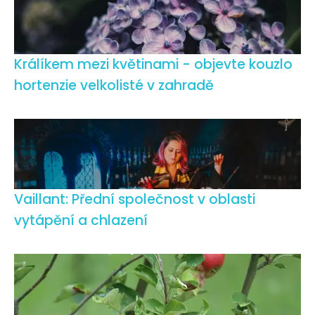
Králíkem mezi květinami - objevte kouzlo
hortenzie velkolisté v zahradě
Vaillant: Přední společnost v oblasti
vytápění a chlazení