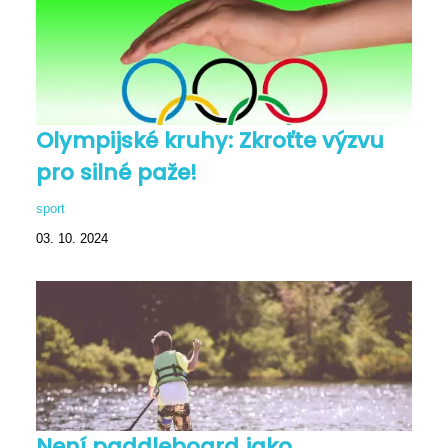
Olympijské kruhy: Zkroťte výzvu
pro silné paže!
sport
03. 10. 2024
Není paddleboard jako