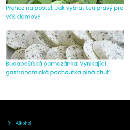
Přehoz na postel: Jak vybrat ten pravý pro
váš domov?
Budapešťská pomazánka: Vynikající
gastronomická pochoutka plná chutí
Alkohol