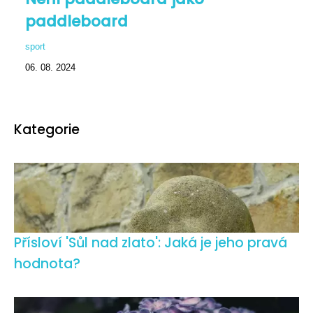
paddleboard
sport
06. 08. 2024
Kategorie
Přísloví 'Sůl nad zlato': Jaká je jeho pravá
hodnota?