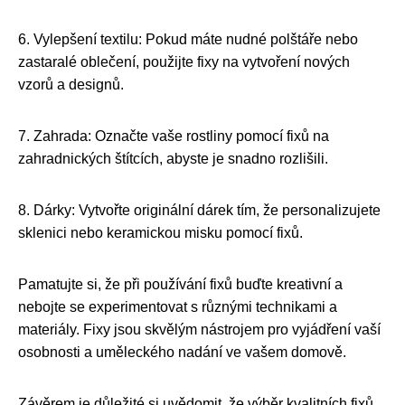
6. Vylepšení textilu: Pokud máte nudné polštáře nebo
zastaralé oblečení, použijte fixy na vytvoření nových
vzorů a designů.
7. Zahrada: Označte vaše rostliny pomocí fixů na
zahradnických štítcích, abyste je snadno rozlišili.
8. Dárky: Vytvořte originální dárek tím, že personalizujete
sklenici nebo keramickou misku pomocí fixů.
Pamatujte si, že při používání fixů buďte kreativní a
nebojte se experimentovat s různými technikami a
materiály. Fixy jsou skvělým nástrojem pro vyjádření vaší
osobnosti a uměleckého nadání ve vašem domově.
Závěrem je důležité si uvědomit, že výběr kvalitních fixů