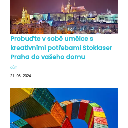
Probuďte v sobě umělce s
kreativními potřebami Stoklaser
Praha do vašeho domu
dům
21. 08. 2024