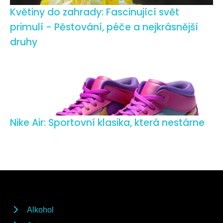
Květiny do zahrady: Fascinující svět
primulí - Pěstování, péče a nejkrásnější
druhy
Nike Air: Sportovní klasika, která nestárne
Alkohol