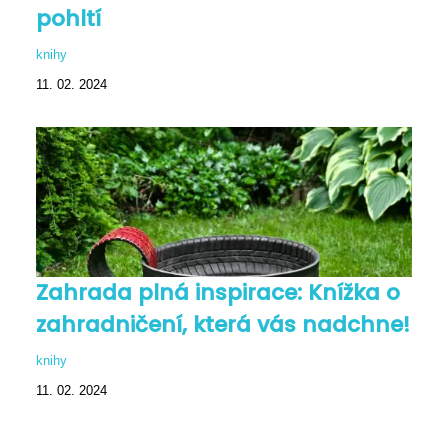
pohltí
knihy
11. 02. 2024
Zahrada plná inspirace: Knížka o
zahradničení, která vás nadchne!
knihy
11. 02. 2024