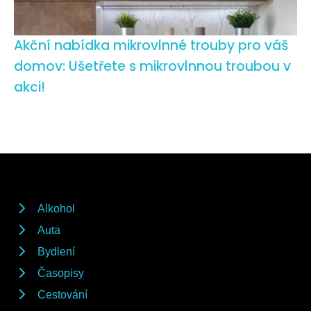
Akční nabídka mikrovlnné trouby pro váš
domov: Ušetřete s mikrovlnnou troubou v
akci!
Alkohol
Auta
Bydlení
Časopisy
Cestování