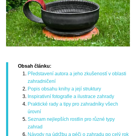
Obsah článku:
Představení autora a jeho zkušeností v oblasti
zahradničení
Popis obsahu knihy a její struktury
Inspirativní fotografie a ilustrace zahrady
Praktické rady a tipy pro zahradníky všech
úrovní
Seznam nejlepších rostlin pro různé typy
zahrad
Návody na údržbu a péči o zahradu po celý rok